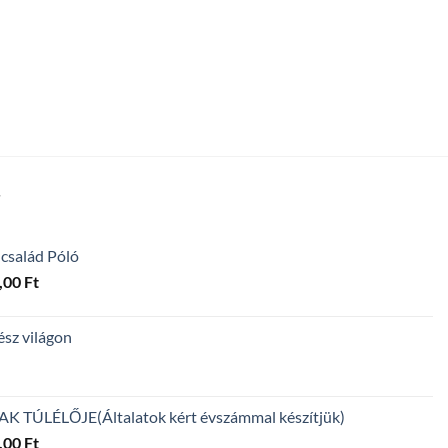
T
 család Póló
Ártartomány:
,00
Ft
4
300,00 Ft
ész világon
-
5
600,00 Ft
TÚLÉLŐJE(Általatok kért évszámmal készítjük)
Ártartomány:
,00
Ft