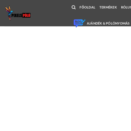
Skip
FŐOLDAL
TERMÉKEK
RÓLU
to
content
AJÁNDÉK & PÓLÓNYOMÁS