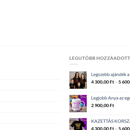
LEGUTÓBB HOZZÁADOT
Legszebb ajándék a
4 300,00
Ft
–
5 600
Legjobb Anya az eg
2 900,00
Ft
KAZETTÁS KORSZAK 
4 300,00
Ft
–
5 600