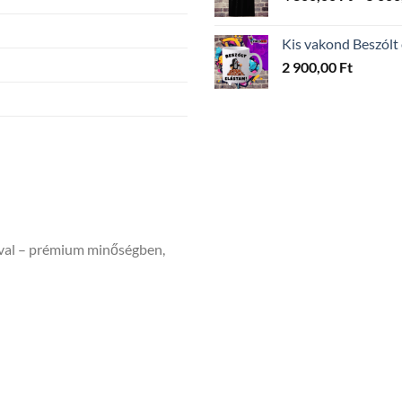
Kis vakond Beszólt
2 900,00
Ft
ával – prémium minőségben,