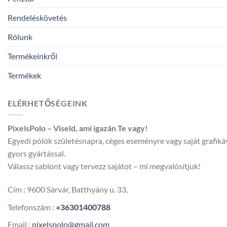
Rendeléskövetés
Rólunk
Termékeinkről
Termékek
ELÉRHETŐSÉGEINK
PixelsPolo – Viseld, ami igazán Te vagy!
Egyedi pólók születésnapra, céges eseményre vagy saját grafik
gyors gyártással.
Válassz sablont vagy tervezz sajátot – mi megvalósítjuk!
Cím : 9600 Sárvár, Batthyány u. 33,
Telefonszám :
+36301400788
Email :
pixelspolo@gmail.com