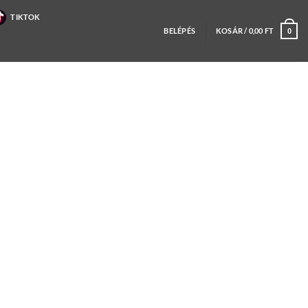
TIKTOK
BELÉPÉS
KOSÁR /
0,00
FT
0