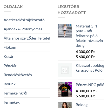
OLDALAK
LEGUTÓBB
HOZZÁADOTT
Adatkezelési tájékoztató
Material Girl
Ajándék & Pólónyomás
póló – női
feliratos póló
Általános szerződési feltétel
fekete-rózsaszín
design
Fiókom
4 300,00
Ft
–
Kosár
Ártarto
5 600,00
Ft
4
Kibaszott boldog
Pénztár
300,00 
karácsonyt Póló
-
Rendeléskövetés
5
600,00 
Rólunk
Pénzes NPC póló
4 300,00
Ft
–
Termékeinkről
Ártarto
5 600,00
Ft
4
Termékek
Boldog
300,00 