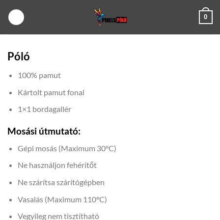
Skip
0
to
content
Póló
100% pamut
Kártolt pamut fonal
1×1 bordagallér
Mosási útmutató:
Gépi mosás (Maximum 30°C)
Ne használjon fehérítőt
Ne szárítsa szárítógépben
Vasalás (Maximum 110°C)
Vegyileg nem tisztítható