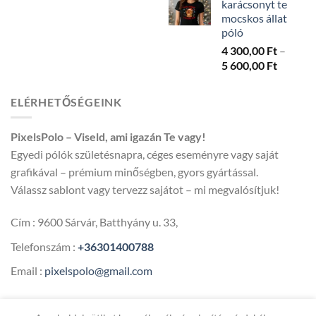
karácsonyt te
-
mocskos állat
5
póló
600,00 
4 300,00
Ft
–
Ártarto
5 600,00
Ft
4
300,00 
ELÉRHETŐSÉGEINK
-
5
PixelsPolo – Viseld, ami igazán Te vagy!
600,00 
Egyedi pólók születésnapra, céges eseményre vagy saját
grafikával – prémium minőségben, gyors gyártással.
Válassz sablont vagy tervezz sajátot – mi megvalósítjuk!
Cím : 9600 Sárvár, Batthyány u. 33,
Telefonszám :
+36301400788
Email :
pixelspolo@gmail.com