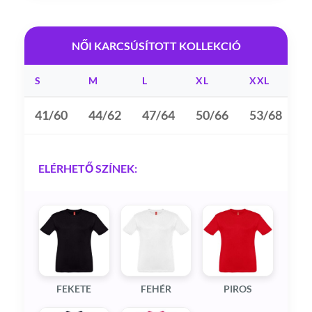
NŐI KARCSÚSÍTOTT KOLLEKCIÓ
S
M
L
XL
XXL
3
41/60
44/62
47/64
50/66
53/68
5
ELÉRHETŐ SZÍNEK:
FEKETE
FEHÉR
PIROS