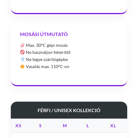
MOSÁSI ÚTMUTATÓ
Max. 30°C gépi mosás
Ne használjon fehérítőt
Ne tegye szárítógépbe
Vasalás max. 110°C-on
FÉRFI / UNISEX KOLLEKCIÓ
XS
S
M
L
XL
X