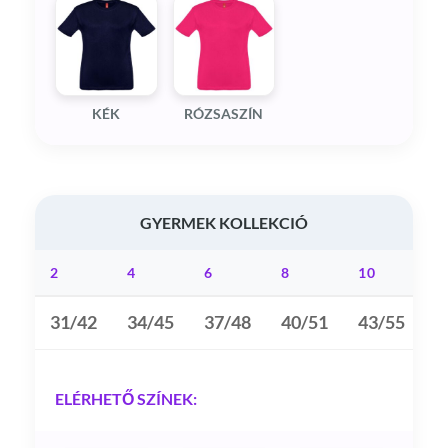
KÉK
RÓZSASZÍN
GYERMEK KOLLEKCIÓ
2
4
6
8
10
1
31/42
34/45
37/48
40/51
43/55
4
ELÉRHETŐ SZÍNEK: