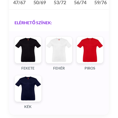
47/67
50/69
53/72
56/74
59/76
6
ELÉRHETŐ SZÍNEK:
FEKETE
FEHÉR
PIROS
KÉK