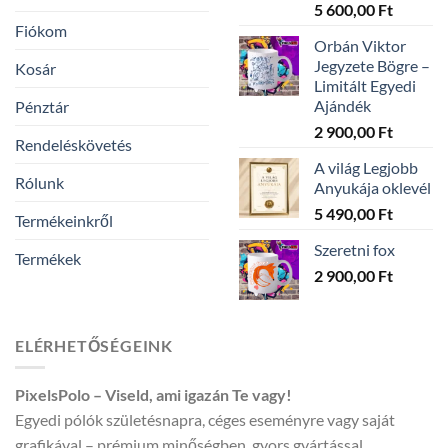
Ártarto
5 600,00
Ft
4
Fiókom
Orbán Viktor
300,00 
Jegyzete Bögre –
Kosár
-
Limitált Egyedi
5
Ajándék
Pénztár
600,00 
2 900,00
Ft
Rendeléskövetés
A világ Legjobb
Rólunk
Anyukája oklevél
5 490,00
Ft
Termékeinkről
Szeretni fox
Termékek
2 900,00
Ft
ELÉRHETŐSÉGEINK
PixelsPolo – Viseld, ami igazán Te vagy!
Egyedi pólók születésnapra, céges eseményre vagy saját
grafikával – prémium minőségben, gyors gyártással.