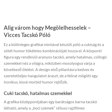
Alig várom hogy Megölelhesselek –
Vicces Tacskó Póló
Ez a különleges grafikai mintával készült póló a cukiság és a
sötét humor tökéletes kombinációját hozza el. A központi
figura egy rendkívül aranyos tacskó, amely hatalmas, csillogó
szemekkel néz a világra, miközben mosolyogva várja a
következő ölelést. A design első pillantásra kedves és
szeretetteljes hangulatot áraszt, de a felirat mögött egy
ironikus, kissé morbid humor rejtőzik.
Cuki tacskó, hatalmas szemekkel
A grafika középpontjában egy barátságos barna tacskó
látható, amely a „boci szemek” stílusú rajzfilmes