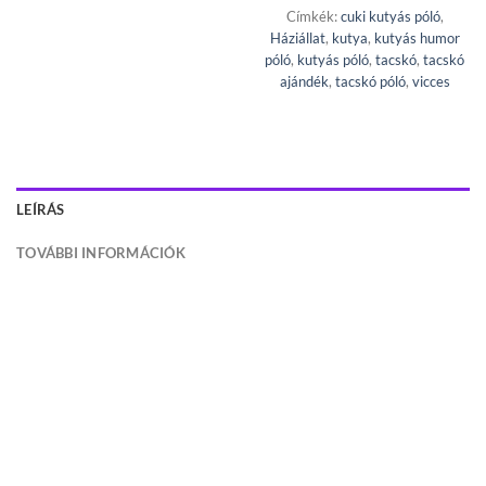
Címkék:
cuki kutyás póló
,
Háziállat
,
kutya
,
kutyás humor
póló
,
kutyás póló
,
tacskó
,
tacskó
ajándék
,
tacskó póló
,
vicces
LEÍRÁS
TOVÁBBI INFORMÁCIÓK