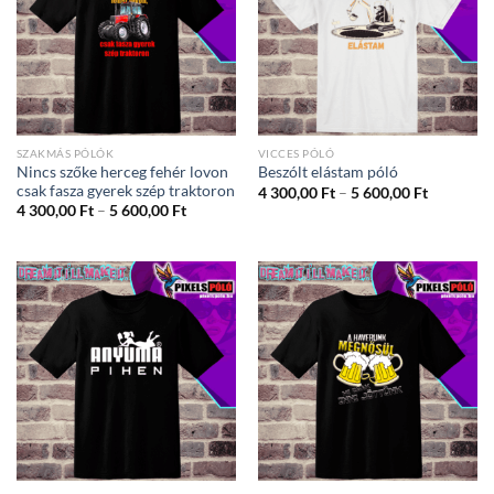
SZAKMÁS PÓLÓK
VICCES PÓLÓ
Nincs szőke herceg fehér lovon
Beszólt elástam póló
csak fasza gyerek szép traktoron
Ártartom
4 300,00
Ft
–
5 600,00
Ft
4
Ártartomány:
4 300,00
Ft
–
5 600,00
Ft
300,00 Ft
4
-
300,00 Ft
5
-
600,00 Ft
5
600,00 Ft