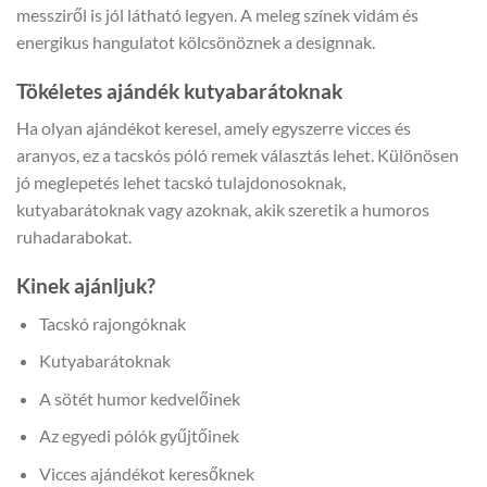
messziről is jól látható legyen. A meleg színek vidám és
energikus hangulatot kölcsönöznek a designnak.
Tökéletes ajándék kutyabarátoknak
Ha olyan ajándékot keresel, amely egyszerre vicces és
aranyos, ez a tacskós póló remek választás lehet. Különösen
jó meglepetés lehet tacskó tulajdonosoknak,
kutyabarátoknak vagy azoknak, akik szeretik a humoros
ruhadarabokat.
Kinek ajánljuk?
Tacskó rajongóknak
Kutyabarátoknak
A sötét humor kedvelőinek
Az egyedi pólók gyűjtőinek
Vicces ajándékot keresőknek