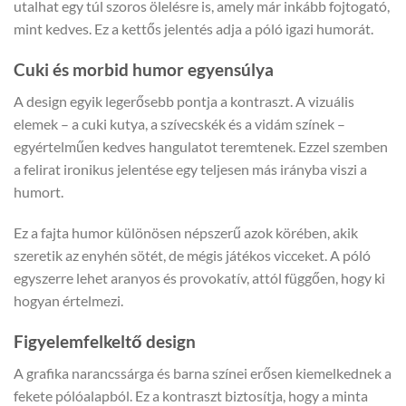
utalhat egy túl szoros ölelésre is, amely már inkább fojtogató,
mint kedves. Ez a kettős jelentés adja a póló igazi humorát.
Cuki és morbid humor egyensúlya
A design egyik legerősebb pontja a kontraszt. A vizuális
elemek – a cuki kutya, a szívecskék és a vidám színek –
egyértelműen kedves hangulatot teremtenek. Ezzel szemben
a felirat ironikus jelentése egy teljesen más irányba viszi a
humort.
Ez a fajta humor különösen népszerű azok körében, akik
szeretik az enyhén sötét, de mégis játékos vicceket. A póló
egyszerre lehet aranyos és provokatív, attól függően, hogy ki
hogyan értelmezi.
Figyelemfelkeltő design
A grafika narancssárga és barna színei erősen kiemelkednek a
fekete pólóalapból. Ez a kontraszt biztosítja, hogy a minta