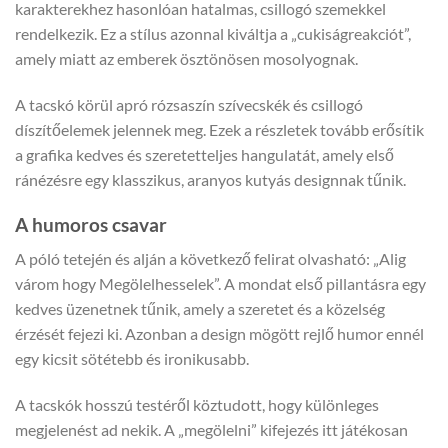
karakterekhez hasonlóan hatalmas, csillogó szemekkel
rendelkezik. Ez a stílus azonnal kiváltja a „cukiságreakciót”,
amely miatt az emberek ösztönösen mosolyognak.
A tacskó körül apró rózsaszín szívecskék és csillogó
díszítőelemek jelennek meg. Ezek a részletek tovább erősítik
a grafika kedves és szeretetteljes hangulatát, amely első
ránézésre egy klasszikus, aranyos kutyás designnak tűnik.
A humoros csavar
A póló tetején és alján a következő felirat olvasható: „Alig
várom hogy Megölelhesselek”. A mondat első pillantásra egy
kedves üzenetnek tűnik, amely a szeretet és a közelség
érzését fejezi ki. Azonban a design mögött rejlő humor ennél
egy kicsit sötétebb és ironikusabb.
A tacskók hosszú testéről köztudott, hogy különleges
megjelenést ad nekik. A „megölelni” kifejezés itt játékosan