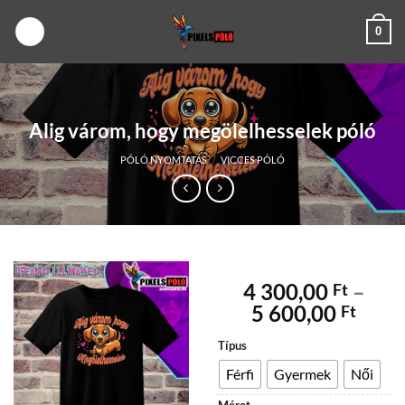
Skip
0
to
content
Alig várom, hogy megölelhesselek póló
PÓLÓ NYOMTATÁS
/
VICCES PÓLÓ
4 300,00
–
Ft
Árta
5 600,00
Ft
4
Típus
300,
-
Férfi
Gyermek
Női
5