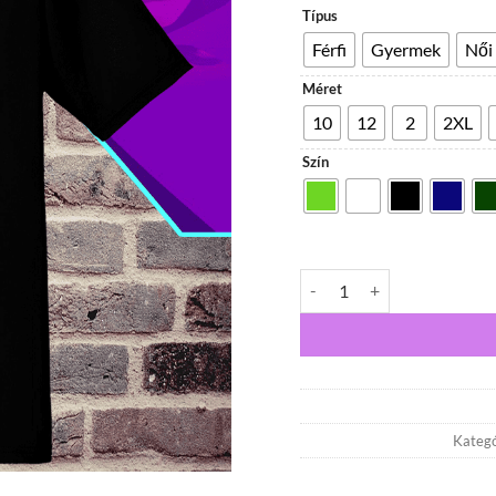
Típus
Férfi
Gyermek
Női
Méret
10
12
2
2XL
Szín
Az alkoholmentes sör az els
Kategó