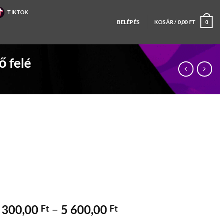
TIKTOK
BELÉPÉS
KOSÁR /
0,00
FT
0
ő felé
Ártartomány:
 300,00
–
5 600,00
Ft
Ft