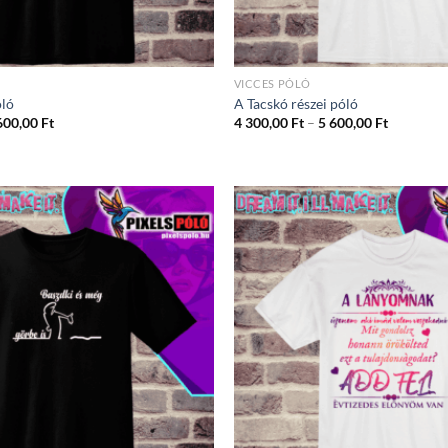
VICCES PÓLÓ
óló
A Tacskó részei póló
Ártartomány:
Ártartom
600,00
Ft
4 300,00
Ft
–
5 600,00
Ft
4
4
300,00 Ft
300,00 Ft
-
-
5
5
600,00 Ft
600,00 Ft