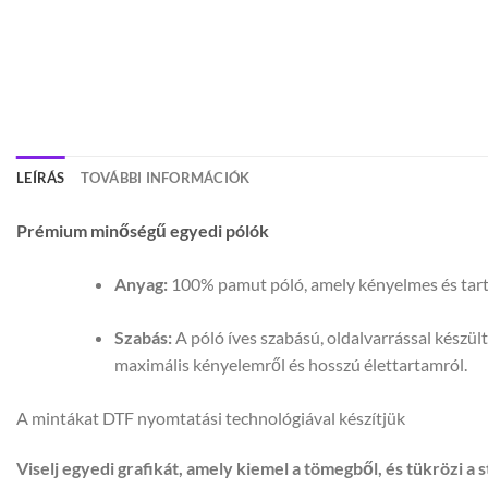
LEÍRÁS
TOVÁBBI INFORMÁCIÓK
Prémium minőségű egyedi pólók
Anyag:
100% pamut póló, amely kényelmes és tartós
Szabás:
A póló íves szabású, oldalvarrással készül
maximális kényelemről és hosszú élettartamról.
A mintákat DTF nyomtatási technológiával készítjük
Viselj egyedi grafikát, amely kiemel a tömegből, és tükrözi a s