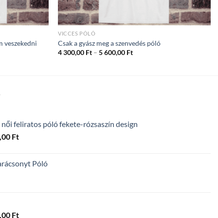
VICCES PÓLÓ
m veszekedni
Csak a gyász meg a szenvedés póló
ány:
Ártartomány:
4 300,00
Ft
–
5 600,00
Ft
4
300,00 Ft
-
5
600,00 Ft
T
 női feliratos póló fekete-rózsaszín design
Ártartomány:
,00
Ft
4
300,00 Ft
arácsonyt Póló
-
5
600,00 Ft
Ártartomány:
,00
Ft