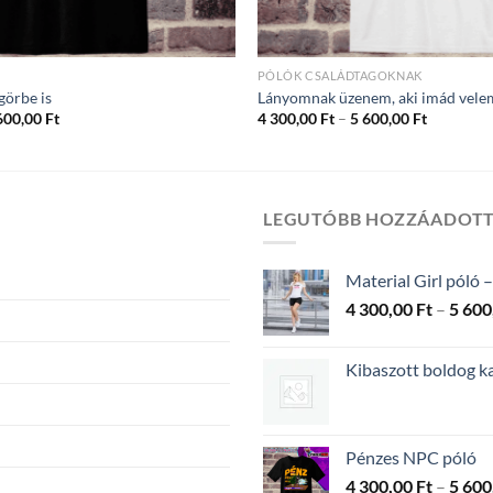
PÓLÓK CSALÁDTAGOKNAK
görbe is
Lányomnak üzenem, aki imád vele
Ártartomány:
Ártartom
600,00
Ft
4 300,00
Ft
–
5 600,00
Ft
4
4
300,00 Ft
300,00 Ft
-
-
5
5
600,00 Ft
600,00 Ft
LEGUTÓBB HOZZÁADOT
Material Girl póló –
4 300,00
Ft
–
5 600
Kibaszott boldog k
Pénzes NPC póló
4 300,00
Ft
–
5 600