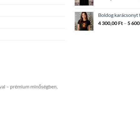
Boldog karácsonyt t
4 300,00
Ft
–
5 600
ával – prémium minőségben,