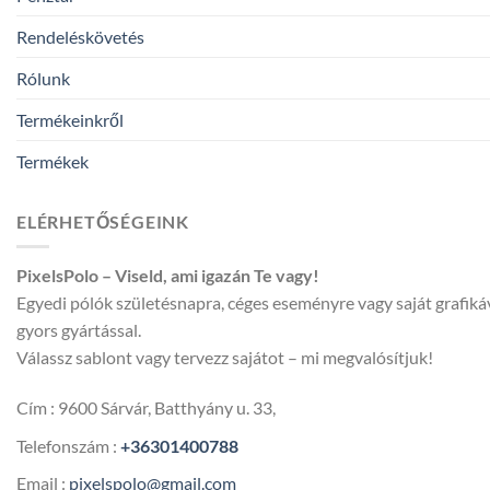
Rendeléskövetés
Rólunk
Termékeinkről
Termékek
ELÉRHETŐSÉGEINK
PixelsPolo – Viseld, ami igazán Te vagy!
Egyedi pólók születésnapra, céges eseményre vagy saját grafik
gyors gyártással.
Válassz sablont vagy tervezz sajátot – mi megvalósítjuk!
Cím : 9600 Sárvár, Batthyány u. 33,
Telefonszám :
+36301400788
Email :
pixelspolo@gmail.com