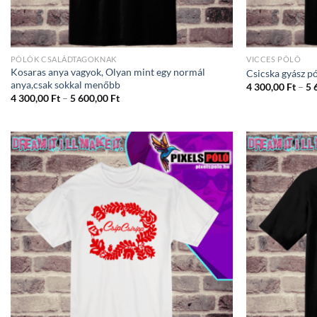
PÓLÓK CSALÁDTAGOKNAK
VICCES PÓLÓ
Kosaras anya vagyok, Olyan mint egy normál
Csicska gyász p
anya,csak sokkal menőbb
4 300,00
Ft
–
5 
Ártartomány:
4 300,00
Ft
–
5 600,00
Ft
4
300,00 Ft
-
5
600,00 Ft