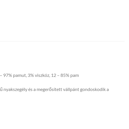
03 – 97% pamut, 3% viszkóz, 12 – 85% pam
sű nyakszegély és a megerősített vállpánt gondoskodik a