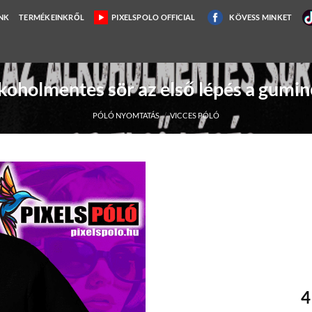
NK
TERMÉKEINKRŐL
PIXELSPOLO OFFICIAL
KÖVESS MINKET
koholmentes sör az első lépés a gumin
PÓLÓ NYOMTATÁS
/
VICCES PÓLÓ
4