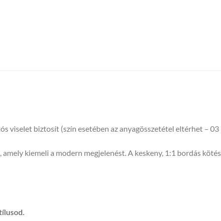
 viselet biztosít (szín esetében az anyagösszetétel eltérhet – 
t, amely kiemeli a modern megjelenést. A keskeny, 1:1 bordás köté
tílusod.