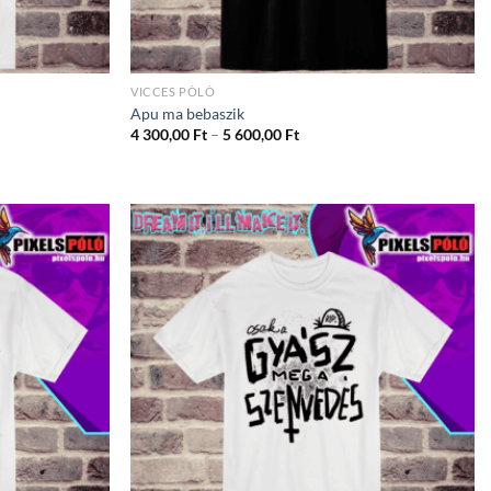
VICCES PÓLÓ
Apu ma bebaszik
ány:
Ártartomány:
4 300,00
Ft
–
5 600,00
Ft
4
300,00 Ft
-
5
600,00 Ft