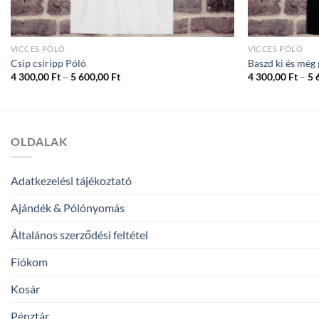
VICCES PÓLÓ
VICCES PÓLÓ
Csip csiripp Póló
Baszd ki és még 
Ártartomány:
4 300,00
Ft
–
5 600,00
Ft
4 300,00
Ft
–
5 
4
300,00 Ft
-
5
600,00 Ft
OLDALAK
Adatkezelési tájékoztató
Ajándék & Pólónyomás
Általános szerződési feltétel
Fiókom
Kosár
Pénztár