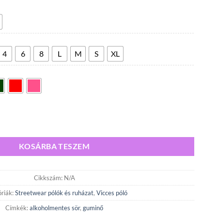
4
300,00 Ft
-
5
600,00 Ft
4
6
8
L
M
S
XL
ő lépés a guminő felé mennyiség
KOSÁRBA TESZEM
Cikkszám:
N/A
riák:
Streetwear pólók és ruházat
,
Vicces póló
Címkék:
alkoholmentes sör
,
guminő