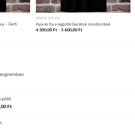
PÁROS PÓLÓK
a – Férfi
Apa és fia a legjobb barátok mindörökké
ány:
Ártartomány:
4 300,00
Ft
–
5 600,00
Ft
4
300,00 Ft
-
5
600,00 Ft
T
 hangnemben
ó póló
Ártartomány:
,00
Ft
4
300,00 Ft
h
-
5