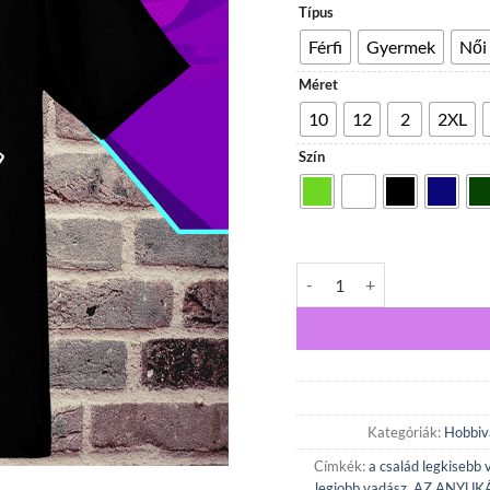
Típus
Férfi
Gyermek
Női
Méret
10
12
2
2XL
Szín
AZ ANYUKÁM A LEGJOBB V
Kategóriák:
Hobbiva
Címkék:
a család legkisebb
legjobb vadász
,
AZ ANYUK