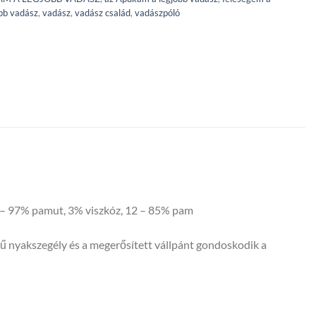
bb vadász
,
vadász
,
vadász család
,
vadászpóló
03 – 97% pamut, 3% viszkóz, 12 – 85% pam
sű nyakszegély és a megerősített vállpánt gondoskodik a