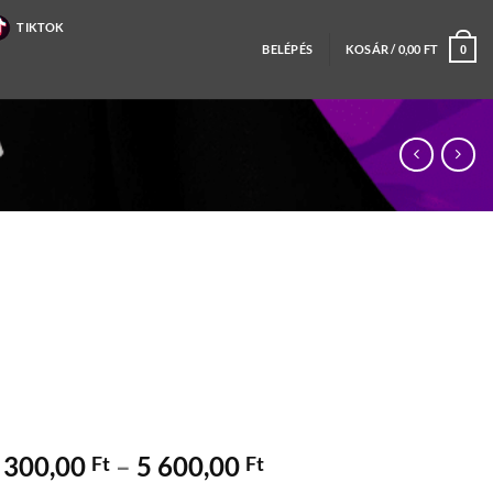
TIKTOK
BELÉPÉS
KOSÁR /
0,00
FT
0
Ártartomány:
 300,00
–
5 600,00
Ft
Ft
4