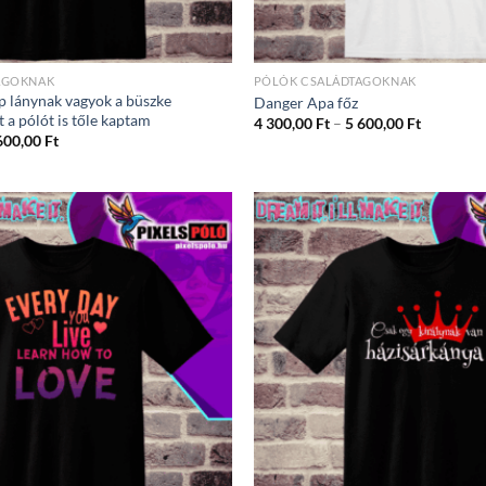
AGOKNAK
PÓLÓK CSALÁDTAGOKNAK
p lánynak vagyok a büszke
Danger Apa főz
t a pólót is tőle kaptam
Ártartom
4 300,00
Ft
–
5 600,00
Ft
4
Ártartomány:
600,00
Ft
300,00 Ft
4
-
300,00 Ft
5
-
600,00 Ft
5
600,00 Ft