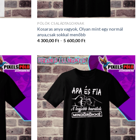
PÓLÓK CSALÁDTAGOKNAK
Kosaras anya vagyok, Olyan mint egy normál
anya,csak sokkal menőbb
ány:
Ártartomány:
4 300,00
Ft
–
5 600,00
Ft
4
300,00 Ft
-
5
600,00 Ft