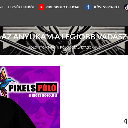
NK
TERMÉKEINKRŐL
PIXELSPOLO OFFICIAL
KÖVESS MINKET
AZ ANYUKÁM A LEGJOBB VADÁSZ
PÓLÓ NYOMTATÁS
/
PÓLÓK CSALÁDTAGOKNAK
4