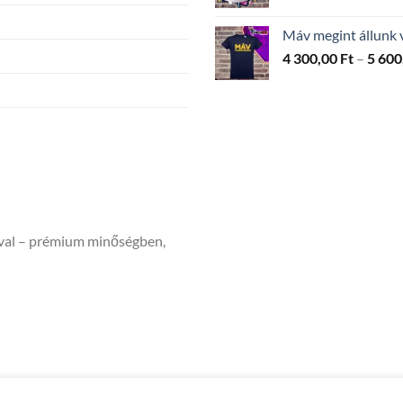
Máv megint állunk 
4 300,00
Ft
–
5 600
ával – prémium minőségben,