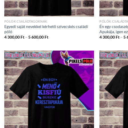
PÓLÓK CSALÁDTAGOKNAK
PÓLÓK CSALÁDT
Egyedi saját nevekkel kérhető szívecskés családi
Én egy csodaszé
póló
Apukája, igen ez
Ártartomány:
4 300,00
Ft
–
5 600,00
Ft
4 300,00
Ft
–
5 
4
300,00 Ft
-
5
600,00 Ft