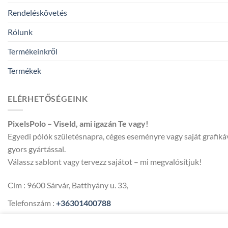
Rendeléskövetés
Rólunk
Termékeinkről
Termékek
ELÉRHETŐSÉGEINK
PixelsPolo – Viseld, ami igazán Te vagy!
Egyedi pólók születésnapra, céges eseményre vagy saját grafik
gyors gyártással.
Válassz sablont vagy tervezz sajátot – mi megvalósítjuk!
Cím : 9600 Sárvár, Batthyány u. 33,
Telefonszám :
+36301400788
Email :
pixelspolo@gmail.com