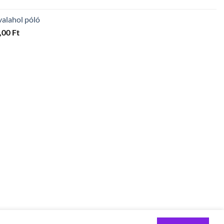
600,00 Ft
valahol póló
Ártartomány:
,00
Ft
4
300,00 Ft
-
5
600,00 Ft