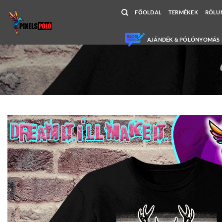
Skip
FŐOLDAL
TERMÉKEK
RÓLU
to
content
AJÁNDÉK & PÓLÓNYOMÁS