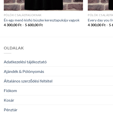
PÓLÓK CSALÁDTAGOKNAK
PÓLÓK CSALÁDT
Én egy menő kisfiú büszke keresztapukája vagyok
Every day you li
Ártartomány:
4 300,00
Ft
–
5 600,00
Ft
4 300,00
Ft
–
5 
4
300,00 Ft
-
5
600,00 Ft
OLDALAK
Adatkezelési tájékoztató
Ajándék & Pólónyomás
Általános szerződési feltétel
Fiókom
Kosár
Pénztár