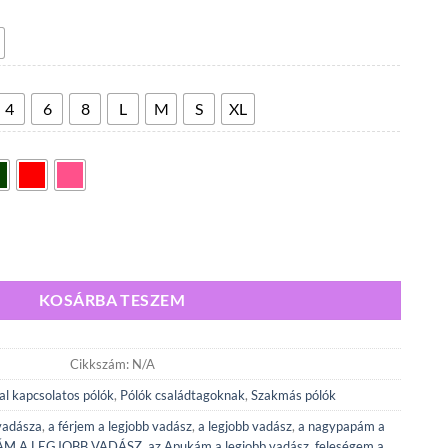
300,00 Ft
-
5
600,00 Ft
4
6
8
L
M
S
XL
ADÁSZ mennyiség
KOSÁRBA TESZEM
Cikkszám:
N/A
l kapcsolatos pólók
,
Pólók családtagoknak
,
Szakmás pólók
 vadásza
,
a férjem a legjobb vadász
,
a legjobb vadász
,
a nagypapám a
ÁM A LEGJOBB VADÁSZ
,
az Apukám a legjobb vadász
,
feleségem a