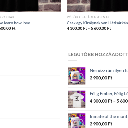
AGOKNAK
PÓLÓK CSALÁDTAGOKNAK
ve learn how love
Csak egy Királynak van Házisárkány
Ártartomány:
Ártartom
600,00
Ft
4 300,00
Ft
–
5 600,00
Ft
4
4
300,00 Ft
300,00 Ft
-
-
5
5
600,00 Ft
600,00 Ft
LEGUTÓBB HOZZÁADOT
Ne nézz rám ilyen
2 900,00
Ft
Félig Ember, Félig L
4 300,00
Ft
–
5 600
Inmate of the mont
2 900,00
Ft