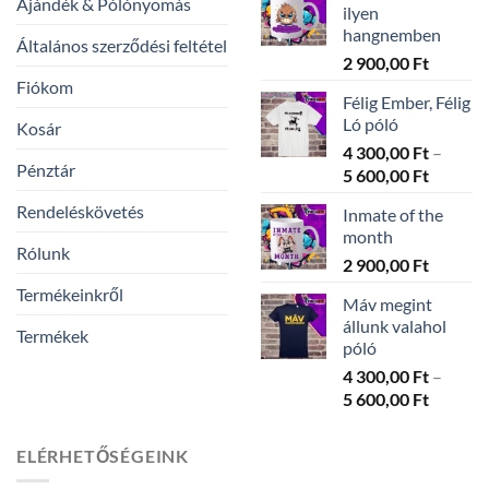
Ajándék & Pólónyomás
ilyen
hangnemben
Általános szerződési feltétel
2 900,00
Ft
Fiókom
Félig Ember, Félig
Ló póló
Kosár
4 300,00
Ft
–
Pénztár
Ártarto
5 600,00
Ft
4
Rendeléskövetés
Inmate of the
300,00 
month
-
Rólunk
2 900,00
Ft
5
600,00 
Termékeinkről
Máv megint
állunk valahol
Termékek
póló
4 300,00
Ft
–
Ártarto
5 600,00
Ft
4
300,00 
ELÉRHETŐSÉGEINK
-