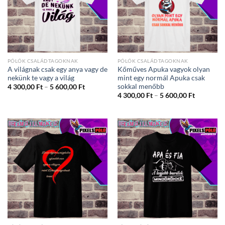
PÓLÓK CSALÁDTAGOKNAK
PÓLÓK CSALÁDTAGOKNAK
A világnak csak egy anya vagy de
Kőműves Apuka vagyok olyan
nekünk te vagy a világ
mint egy normál Apuka csak
sokkal menőbb
Ártartomány:
4 300,00
Ft
–
5 600,00
Ft
4
Ártartom
4 300,00
Ft
–
5 600,00
Ft
300,00 Ft
4
-
300,00 Ft
5
-
600,00 Ft
5
600,00 Ft