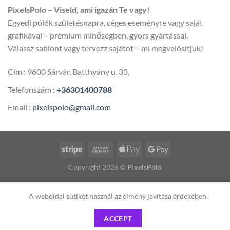
5
PixelsPolo – Viseld, ami igazán Te vagy!
600,00 
Egyedi pólók születésnapra, céges eseményre vagy saját
grafikával – prémium minőségben, gyors gyártással.
Válassz sablont vagy tervezz sajátot – mi megvalósítjuk!
Cím : 9600 Sárvár, Batthyány u. 33,
Telefonszám :
+36301400788
Email :
pixelspolo@gmail.com
Copyright 2026 ©
PixelsPóló
A weboldal sütiket használ az élmény javítása érdekében.
ACCEPT