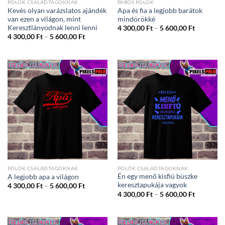
PÓLÓK CSALÁDTAGOKNAK
PÁROS PÓLÓK
Kevés olyan varázslatos ajándék
Apa és fia a legjobb barátok
van ezen a világon, mint
mindörökké
Keresztlányodnak lenni lenni
Ártartom
4 300,00
Ft
–
5 600,00
Ft
4
Ártartomány:
4 300,00
Ft
–
5 600,00
Ft
300,00 Ft
4
-
300,00 Ft
5
-
600,00 Ft
5
600,00 Ft
PÓLÓK CSALÁDTAGOKNAK
PÓLÓK CSALÁDTAGOKNAK
Én egy menő kisfiú büszke
A legjobb apa a világon
keresztapukája vagyok
Ártartomány:
4 300,00
Ft
–
5 600,00
Ft
4
Ártartom
4 300,00
Ft
–
5 600,00
Ft
300,00 Ft
4
-
300,00 Ft
5
-
600,00 Ft
5