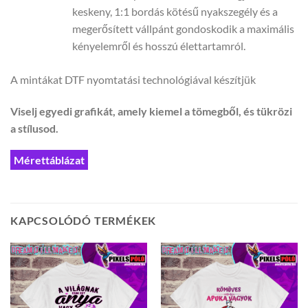
keskeny, 1:1 bordás kötésű nyakszegély és a
megerősített vállpánt gondoskodik a maximális
kényelemről és hosszú élettartamról.
A mintákat DTF nyomtatási technológiával készítjük
Viselj egyedi grafikát, amely kiemel a tömegből, és tükrözi
a stílusod.
Mérettáblázat
KAPCSOLÓDÓ TERMÉKEK