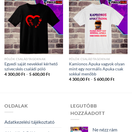
600,00 Ft
PÓLÓK CSALÁDTAGOKNAK
PÓLÓK CSALÁDTAGOKNAK
Egyedi saját nevekkel kérhető
Kamionos Apuka vagyok olyan
szívecskés családi póló
mint egy normális Apuka csak
sokkal menőbb
Ártartomány:
4 300,00
Ft
–
5 600,00
Ft
4
Ártartom
4 300,00
Ft
–
5 600,00
Ft
300,00 Ft
4
-
300,00 Ft
5
-
600,00 Ft
5
600,00 Ft
OLDALAK
LEGUTÓBB
HOZZÁADOTT
Adatkezelési tájékoztató
Ne nézz rám