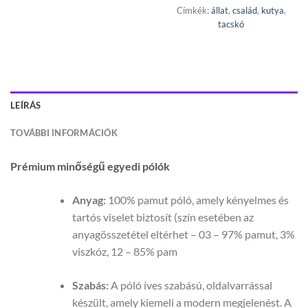
Címkék:
állat
,
család
,
kutya
,
tacskó
LEÍRÁS
TOVÁBBI INFORMÁCIÓK
Prémium minőségű egyedi pólók
Anyag:
100% pamut póló, amely kényelmes és
tartós viselet biztosít (szín esetében az
anyagösszetétel eltérhet – 03 – 97% pamut, 3%
viszkóz, 12 – 85% pam
Szabás:
A póló íves szabású, oldalvarrással
készült, amely kiemeli a modern megjelenést. A