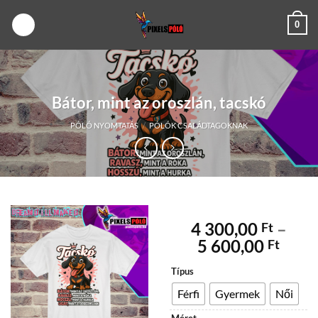
Skip
0
to
content
Bátor, mint az oroszlán, tacskó
PÓLÓ NYOMTATÁS
/
PÓLÓK CSALÁDTAGOKNAK
4 300,00
–
Ft
Árta
5 600,00
Ft
4
Típus
300,
-
Férfi
Gyermek
Női
5