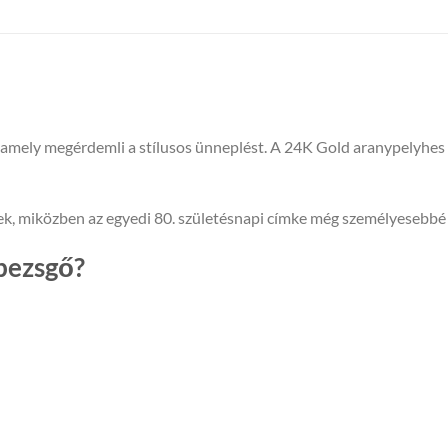
, amely megérdemli a stílusos ünneplést. A 24K Gold aranypelyhe
ek, miközben az egyedi 80. születésnapi címke még személyesebbé 
 pezsgő?