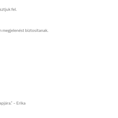
ztjuk fel.
 megjelenést biztosítanak.
jára.” – Erika