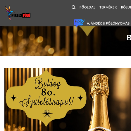
Skip
FŐOLDAL
TERMÉKEK
RÓLU
to
content
AJÁNDÉK & PÓLÓNYOMÁS
B