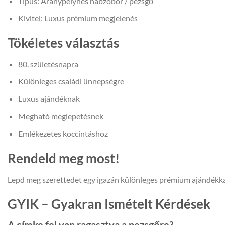
Típus: Aranypelyhes habzóbor / pezsgő
Kivitel: Luxus prémium megjelenés
Tökéletes választás
80. születésnapra
Különleges családi ünnepségre
Luxus ajándéknak
Megható meglepetésnek
Emlékezetes koccintáshoz
Rendeld meg most!
Lepd meg szerettedet egy igazán különleges prémium ajándékkal
GYIK – Gyakran Ismételt Kérdések