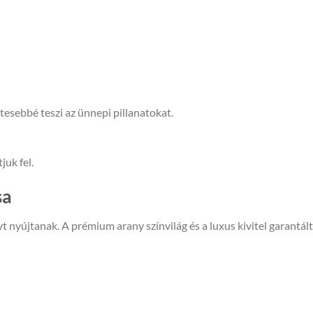
esebbé teszi az ünnepi pillanatokat.
juk fel.
sa
 nyújtanak. A prémium arany színvilág és a luxus kivitel garantál