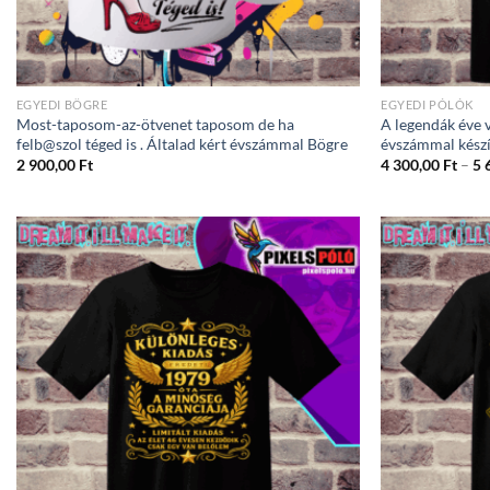
EGYEDI BÖGRE
EGYEDI PÓLÓK
Most-taposom-az-ötvenet taposom de ha
A legendák éve v
felb@szol téged is . Általad kért évszámmal Bögre
évszámmal készí
2 900,00
Ft
4 300,00
Ft
–
5 