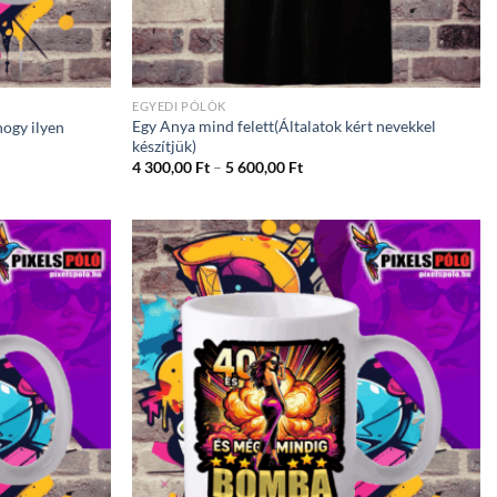
EGYEDI PÓLÓK
Egy Anya mind felett(Általatok kért nevekkel
ogy ilyen
készítjük)
Ártartomány:
4 300,00
Ft
–
5 600,00
Ft
4
300,00 Ft
-
5
600,00 Ft