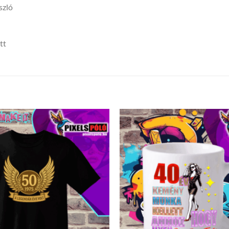
szló
tt