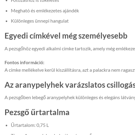
Megható és emlékezetes ajándék
Különleges ünnepi hangulat
Egyedi címkével még személyesebb
A pezsgőhöz egyedi alkalmi címke tartozik, amely még emlékezet
Fontos információ:
A címke mellékelve kerül kiszállításra, azt a palackra nem ragaszt
Az aranypelyhek varázslatos csillogá
A pezsgőben lebegő aranypelyhek különleges és elegáns látványt
Pezsgő űrtartalma
Űrtartalom: 0,75 L