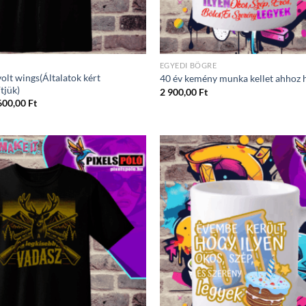
EGYEDI BÖGRE
olt wings(Általatok kért
40 év kemény munka kellet ahhoz h
tjük)
2 900,00
Ft
Ártartomány:
600,00
Ft
4
300,00 Ft
-
5
600,00 Ft