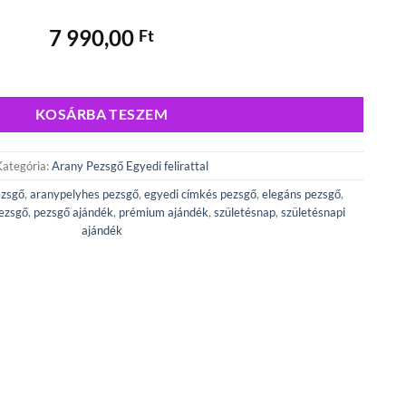
7 990,00
Ft
Arany Pezsgő mennyiség
KOSÁRBA TESZEM
Kategória:
Arany Pezsgő Egyedi felirattal
ezsgő
,
aranypelyhes pezsgő
,
egyedi címkés pezsgő
,
elegáns pezsgő
,
pezsgő
,
pezsgő ajándék
,
prémium ajándék
,
születésnap
,
születésnapi
ajándék