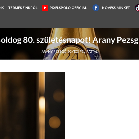
NK
TERMÉKEINKRŐL
PIXELSPOLO OFFICIAL
KÖVESS MINKET
oldog 80. születésnapot! Arany Pezs
ARANY PEZSGŐ EGYEDI FELIRATTAL