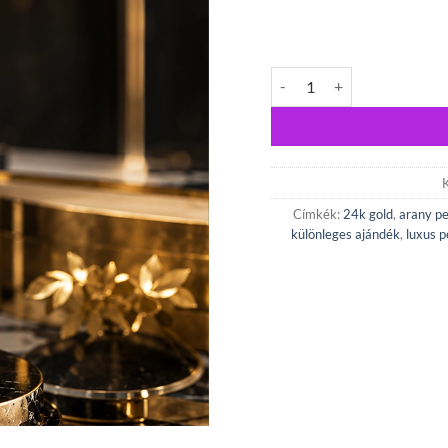
Boldog 80. születésnapot! 
Címkék:
24k gold
,
arany p
különleges ajándék
,
luxus 