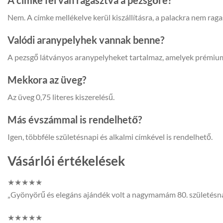
A címke fel van ragasztva a pezsgőre?
Nem. A címke mellékelve kerül kiszállításra, a palackra nem ragas
Valódi aranypelyhek vannak benne?
A pezsgő látványos aranypelyheket tartalmaz, amelyek prémium
Mekkora az üveg?
Az üveg 0,75 literes kiszerelésű.
Más évszámmal is rendelhető?
Igen, többféle születésnapi és alkalmi címkével is rendelhető.
Vásárlói értékelések
★★★★★
„Gyönyörű és elegáns ajándék volt a nagymamám 80. születésnap
★★★★★