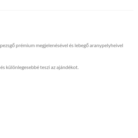
s pezsgő prémium megjelenésével és lebegő aranypelyheivel
és különlegesebbé teszi az ajándékot.