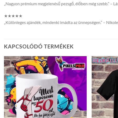
„Nagyon prémium megjelenésű pezsgő, élőben még szebb.” – Lá
★★★★★
„Különleges ajándék, mindenki imádta az ünnepségen.” – Nikole
KAPCSOLÓDÓ TERMÉKEK