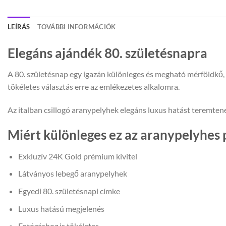
LEÍRÁS
TOVÁBBI INFORMÁCIÓK
Elegáns ajándék 80. születésnapra
A 80. születésnap egy igazán különleges és megható mérföldkő
tökéletes választás erre az emlékezetes alkalomra.
Az italban csillogó aranypelyhek elegáns luxus hatást teremten
Miért különleges ez az aranypelyhes
Exkluzív 24K Gold prémium kivitel
Látványos lebegő aranypelyhek
Egyedi 80. születésnapi címke
Luxus hatású megjelenés
Fotózáshoz is tökéletes