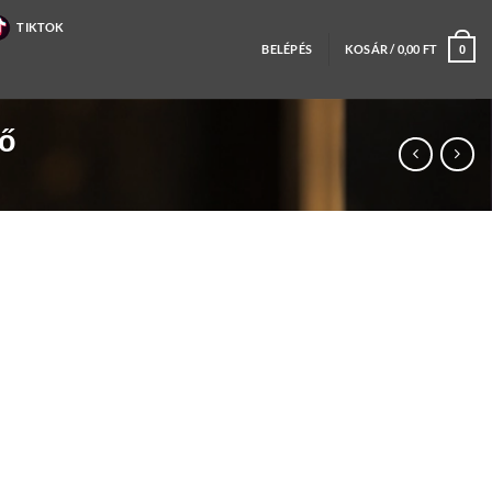
TIKTOK
BELÉPÉS
KOSÁR /
0,00
FT
0
gő