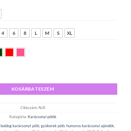
4
300,00 Ft
-
5
600,00 Ft
4
6
8
L
M
S
XL
! – vicces karácsonyi póló karácsonyi égős gyökér grafikával mennyiség
KOSÁRBA TESZEM
Cikkszám:
N/A
Kategória:
Karácsonyi pólók
,
boldog karácsonyt póló
,
gyökerek póló
,
humoros karácsonyi ajándék
,