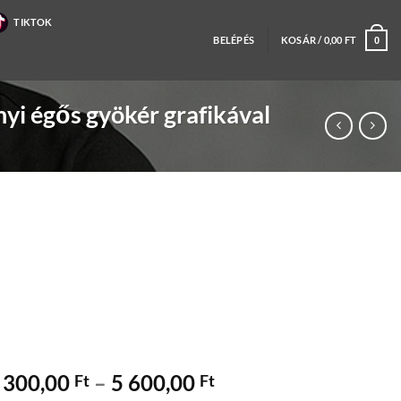
TIKTOK
BELÉPÉS
KOSÁR /
0,00
FT
0
yi égős gyökér grafikával
Ártartomány:
 300,00
–
5 600,00
Ft
Ft