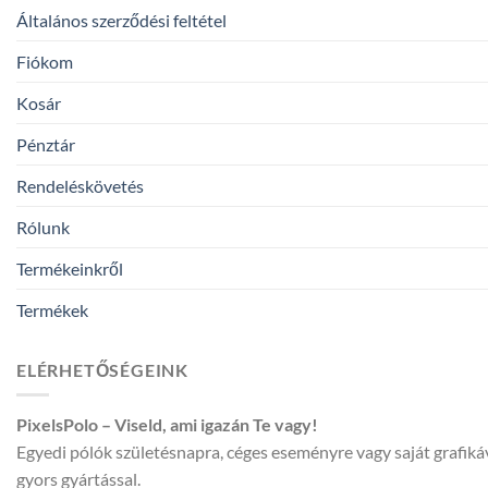
Általános szerződési feltétel
Fiókom
Kosár
Pénztár
Rendeléskövetés
Rólunk
Termékeinkről
Termékek
ELÉRHETŐSÉGEINK
PixelsPolo – Viseld, ami igazán Te vagy!
Egyedi pólók születésnapra, céges eseményre vagy saját grafik
gyors gyártással.