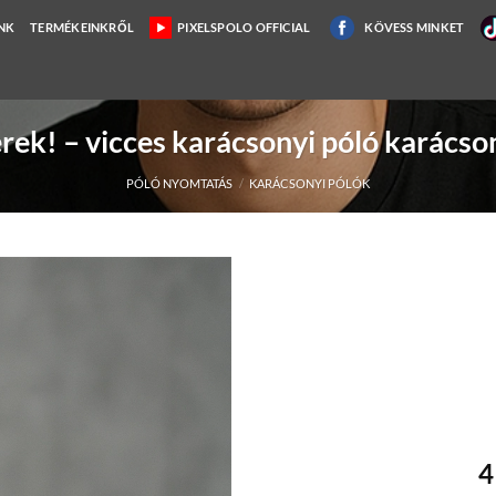
NK
TERMÉKEINKRŐL
PIXELSPOLO OFFICIAL
KÖVESS MINKET
rek! – vicces karácsonyi póló karácson
PÓLÓ NYOMTATÁS
/
KARÁCSONYI PÓLÓK
4