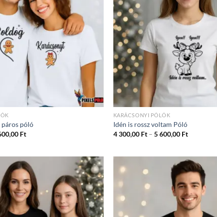
LÓK
KARÁCSONYI PÓLÓK
 páros póló
Idén is rossz voltam Póló
Ártartomány:
Ártartom
600,00
Ft
4 300,00
Ft
–
5 600,00
Ft
4
4
300,00 Ft
300,00 Ft
-
-
5
5
600,00 Ft
600,00 Ft