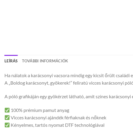
LEÍRÁS
TOVÁBBI INFORMÁCIÓK
Ha nálatok a karácsonyi vacsora mindig egy kicsit őrült családi
A „Boldog karácsonyt, gyökerek!” feliratú vicces karácsonyi póló
A póló grafikáján egy gyökérzet látható, amit színes karácsonyi 
100% prémium pamut anyag
Vicces karácsonyi ajándék férfiaknak és nőknek
Kényelmes, tartós nyomat DTF technológiával