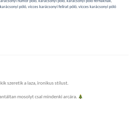
arácsonyi humor póló
,
karácsonyi póló
,
karácsonyi póló férfiaknak
,
 karácsonyi póló
,
vicces karácsonyi felirat póló
,
vicces karácsonyi póló
 szeretik a laza, ironikus stílust.
rantáltan mosolyt csal mindenki arcára.