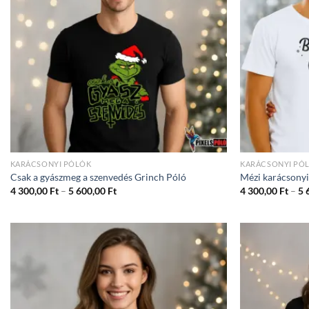
KARÁCSONYI PÓLÓK
KARÁCSONYI PÓ
Csak a gyászmeg a szenvedés Grinch Póló
Mézi karácsonyi
Ártartomány:
4 300,00
Ft
–
5 600,00
Ft
4 300,00
Ft
–
5 
4
300,00 Ft
-
5
600,00 Ft