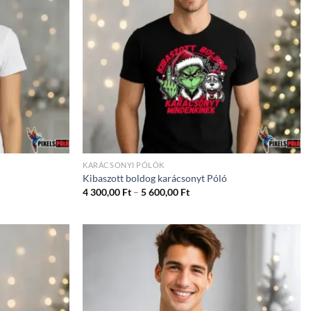
KARÁCSONYI PÓLÓK
Kibaszott boldog karácsonyt Póló
ány:
Ártartomány:
4 300,00
Ft
–
5 600,00
Ft
4
300,00 Ft
-
5
600,00 Ft