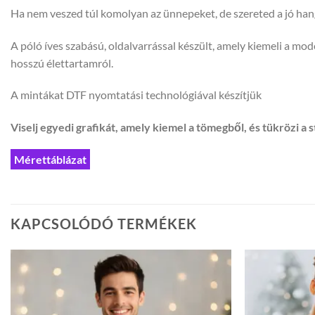
Ha nem veszed túl komolyan az ünnepeket, de szereted a jó hangu
A póló íves szabású, oldalvarrással készült, amely kiemeli a m
hosszú élettartamról.
A mintákat DTF nyomtatási technológiával készítjük
Viselj egyedi grafikát, amely kiemel a tömegből, és tükrözi a s
Mérettáblázat
KAPCSOLÓDÓ TERMÉKEK