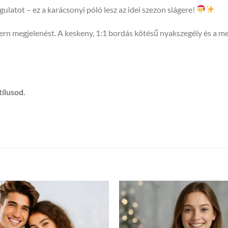
latot – ez a karácsonyi póló lesz az idei szezon slágere!
odern megjelenést. A keskeny, 1:1 bordás kötésű nyakszegély és a 
tílusod.