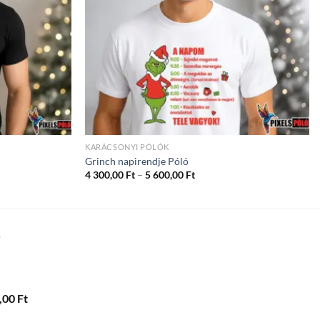
KARÁCSONYI PÓLÓK
Grinch napirendje Póló
ány:
Ártartomány:
4 300,00
Ft
–
5 600,00
Ft
4
300,00 Ft
-
5
600,00 Ft
T
Ártartomány:
,00
Ft
4