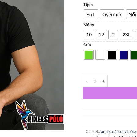
Típus
Férfi
Gyermek
Női
Méret
10
12
2
2XL
Szín
Boldog karácsonyt, gyökerek
Címkék:
anti karácsonyi póló