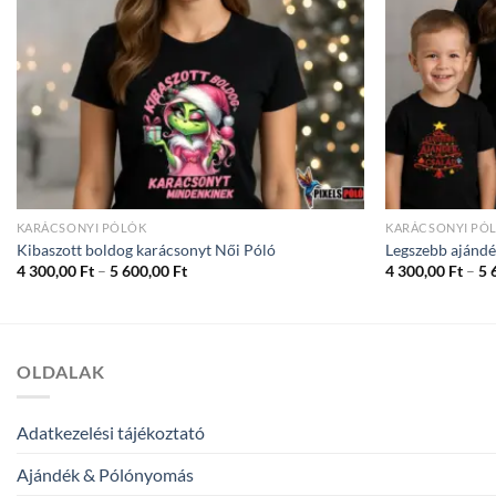
KARÁCSONYI PÓLÓK
KARÁCSONYI PÓ
Kibaszott boldog karácsonyt Női Póló
Legszebb ajándé
Ártartomány:
4 300,00
Ft
–
5 600,00
Ft
4 300,00
Ft
–
5 
4
300,00 Ft
-
5
600,00 Ft
OLDALAK
Adatkezelési tájékoztató
Ajándék & Pólónyomás