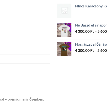
NIncs Karácsony Ke
Ne Baszd el a napo
4 300,00
Ft
–
5 600
Horgászat a főállá
4 300,00
Ft
–
5 600
ával – prémium minőségben,