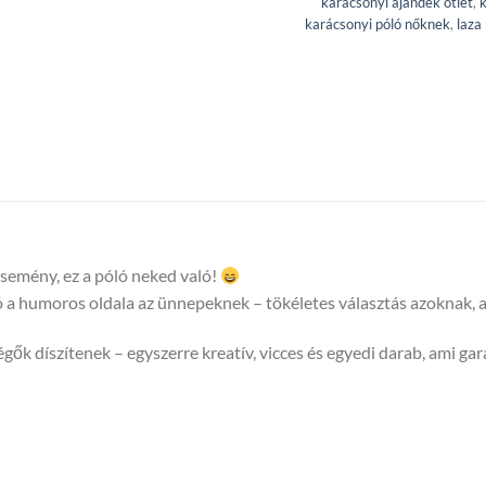
karácsonyi ajándék ötlet
,
k
karácsonyi póló nőknek
,
laza
 esemény, ez a póló neked való!
 a humoros oldala az ünnepeknek – tökéletes választás azoknak, akik
égők díszítenek – egyszerre kreatív, vicces és egyedi darab, ami ga