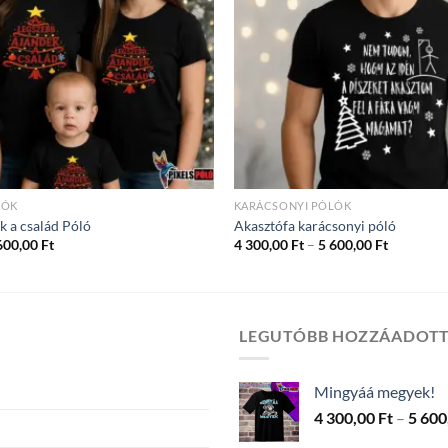
LÓK
KARÁCSONYI PÓLÓK
k a család Póló
Akasztófa karácsonyi póló
Ártartomány:
Ártartom
600,00
Ft
4 300,00
Ft
–
5 600,00
Ft
4
4
300,00 Ft
300,00 Ft
-
-
5
5
600,00 Ft
600,00 Ft
LEGUTÓBB HOZZÁADOT
Mingyáá megyek!
4 300,00
Ft
–
5 600