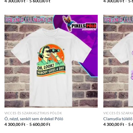
Ártartomány:
4 300,00
Ft
–
5 600,00
Ft
4 300,00
Ft
–
5 
4
300,00 Ft
-
5
600,00 Ft
VICCES ÉS SZARKASZTIKUS PÓLÓK
VICCES ÉS SZAR
Ó, nézd, senkit sem érdekel Póló
Clamydia túlélő
Ártartomány:
4 300,00
Ft
–
5 600,00
Ft
4 300,00
Ft
–
5 
4
300,00 Ft