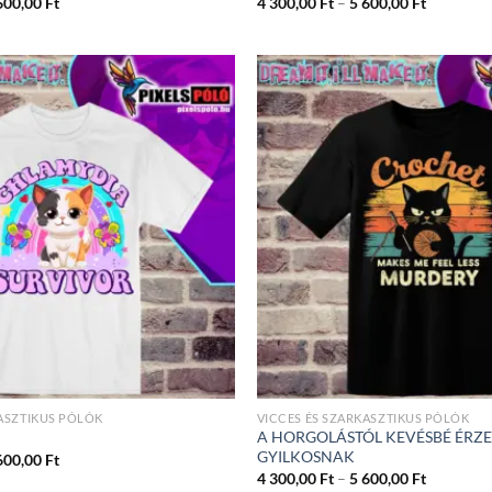
Ártartomány:
Ártartom
600,00
Ft
4 300,00
Ft
–
5 600,00
Ft
4
4
300,00 Ft
300,00 Ft
-
-
5
5
600,00 Ft
600,00 Ft
KASZTIKUS PÓLÓK
VICCES ÉS SZARKASZTIKUS PÓLÓK
A HORGOLÁSTÓL KEVÉSBÉ ÉRZ
GYILKOSNAK
Ártartomány:
600,00
Ft
4
Ártartom
4 300,00
Ft
–
5 600,00
Ft
300,00 Ft