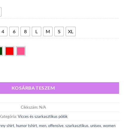
300,00 Ft
-
5
600,00 Ft
4
6
8
L
M
S
XL
KOSÁRBA TESZEM
Cikkszám:
N/A
Kategória:
Vicces és szarkasztikus pólók
nny shirt
,
humor tshirt
,
men
,
offensive
,
szarkasztikus
,
unisex
,
women