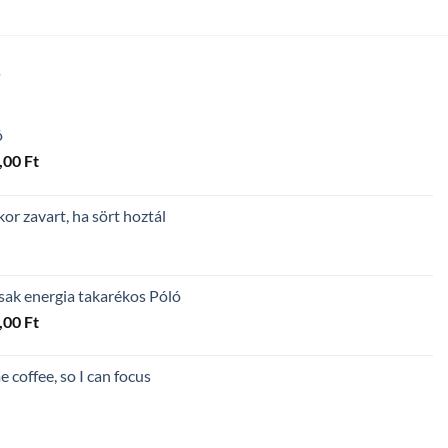
-
5
600,00 Ft
T
ó
Ártartomány:
,00
Ft
4
300,00 Ft
r zavart, ha sört hoztál
-
5
600,00 Ft
sak energia takarékos Póló
Ártartomány:
,00
Ft
4
300,00 Ft
 coffee, so I can focus
-
5
600,00 Ft