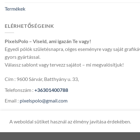
Termékek
ELÉRHETŐSÉGEINK
PixelsPolo – Viseld, ami igazán Te vagy!
Egyedi pólók születésnapra, céges eseményre vagy saját grafik
gyors gyártással.
Válassz sablont vagy tervezz sajátot – mi megvalósítjuk!
Cím : 9600 Sárvár, Batthyány u. 33,
Telefonszám :
+36301400788
Email :
pixelspolo@gmail.com
A weboldal sütiket használ az élmény javítása érdekében.