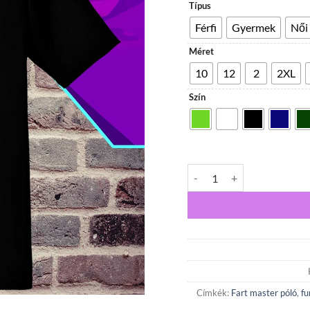
Típus
Férfi
Gyermek
Női
Méret
10
12
2
2XL
Szín
Fart master póló mennyiség
Címkék:
Fart master póló
,
fu