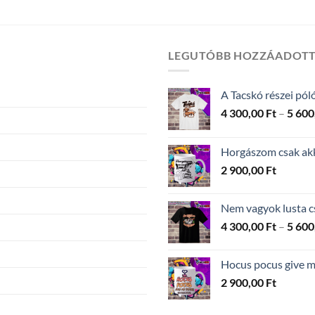
4
-
300,00 Ft
5
-
600,00 Ft
5
600,00 Ft
LEGUTÓBB HOZZÁADOT
A Tacskó részei pól
4 300,00
Ft
–
5 600
Horgászom csak akko
2 900,00
Ft
Nem vagyok lusta c
4 300,00
Ft
–
5 600
Hocus pocus give me
2 900,00
Ft