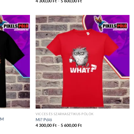
ány:
Ártartomány:
4 300,00
Ft
–
5 600,00
Ft
4
300,00 Ft
-
5
600,00 Ft
VICCES ÉS SZARKASZTIKUS PÓLÓK
EM
Mi? Póló
Ártartomány:
4 300,00
Ft
–
5 600,00
Ft
4
ány:
300,00 Ft