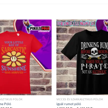
KASZTIKUS PÓLÓK
VICCES ÉS SZARKASZTIKUS PÓLÓK
ine Póló
igyál rumot póló