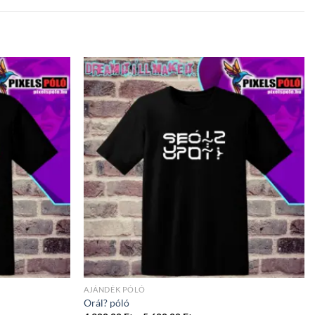
AJÁNDÉK PÓLÓ
Orál? póló