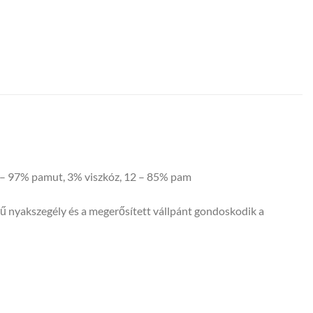
03 – 97% pamut, 3% viszkóz, 12 – 85% pam
sű nyakszegély és a megerősített vállpánt gondoskodik a