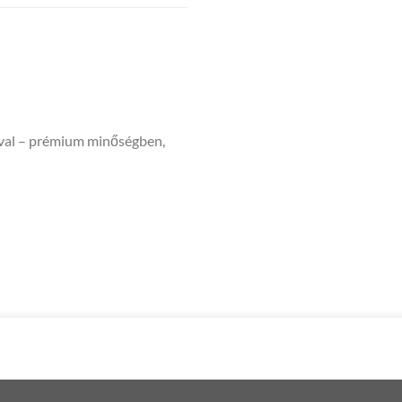
ával – prémium minőségben,
Copyright 2026 ©
PixelsPóló