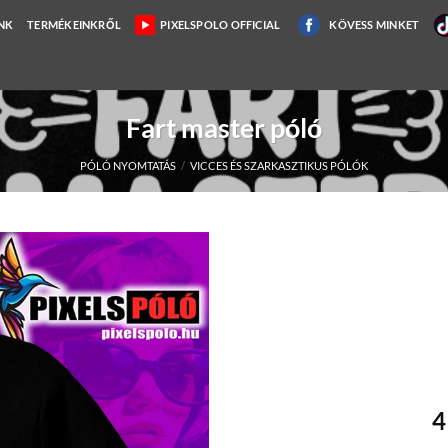
NK
TERMÉKEINKRŐL
PIXELSPOLO OFFICIAL
KÖVESS MINKET
Fart master póló
PÓLÓ NYOMTATÁS
/
VICCES ÉS SZARKASZTIKUS PÓLÓK
4