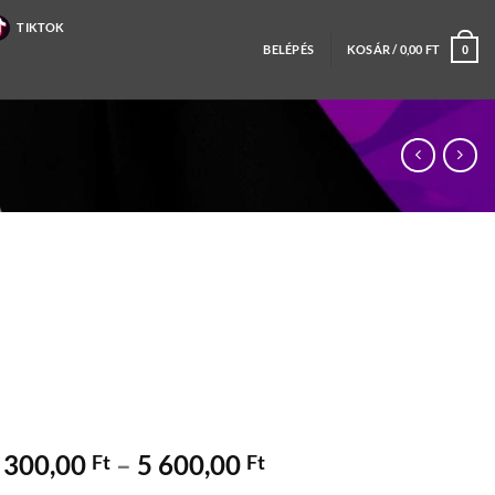
TIKTOK
BELÉPÉS
KOSÁR /
0,00
FT
0
Ártartomány:
 300,00
–
5 600,00
Ft
Ft
4