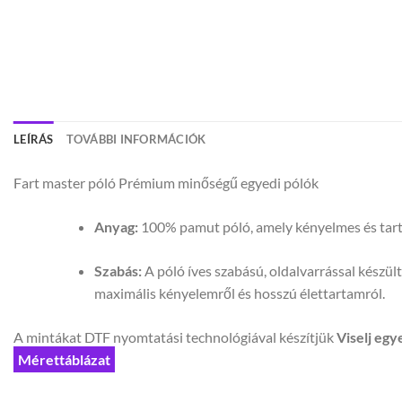
LEÍRÁS
TOVÁBBI INFORMÁCIÓK
Fart master póló Prémium minőségű egyedi pólók
Anyag:
100% pamut póló, amely kényelmes és tartós
Szabás:
A póló íves szabású, oldalvarrással készül
maximális kényelemről és hosszú élettartamról.
A mintákat DTF nyomtatási technológiával készítjük
Viselj egy
Mérettáblázat