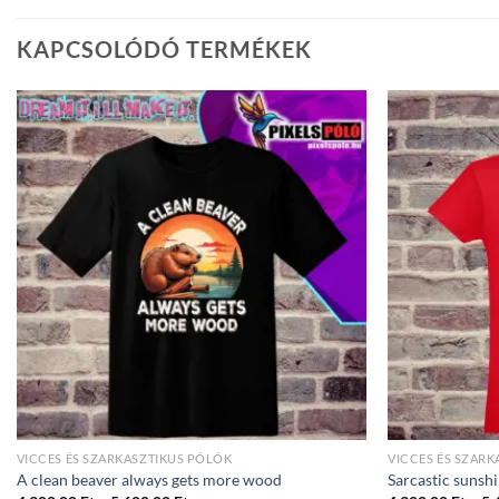
KAPCSOLÓDÓ TERMÉKEK
VICCES ÉS SZARKASZTIKUS PÓLÓK
VICCES ÉS SZAR
A clean beaver always gets more wood
Sarcastic sunsh