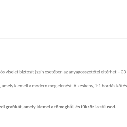
 viselet biztosít (szín esetében az anyagösszetétel eltérhet – 
t, amely kiemeli a modern megjelenést. A keskeny, 1:1 bordás köté
edi grafikát, amely kiemel a tömegből, és tükrözi a stílusod.