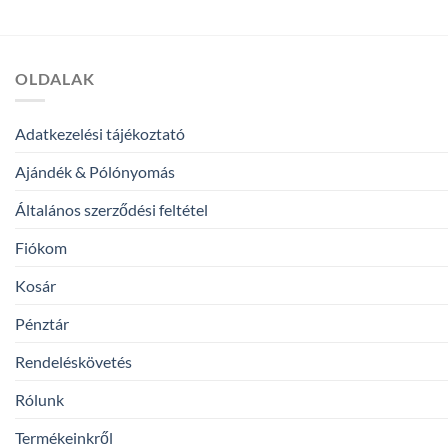
-
5
600,00 Ft
OLDALAK
Adatkezelési tájékoztató
Ajándék & Pólónyomás
Általános szerződési feltétel
Fiókom
Kosár
Pénztár
Rendeléskövetés
Rólunk
Termékeinkről