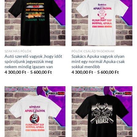
SZAKMÁS PÓLÓK
PÓLÓK CSALÁDTAGOKNAK
Autó szerelő vagyok ,hogy időt
Szakács Apuka vagyok olyan
spóroljunk jegyezzük meg
mint egy normál Apuka csak
nekem mindig igazam van
sokkal menőbb
Ártartomány:
Ártartom
4 300,00
Ft
–
5 600,00
Ft
4 300,00
Ft
–
5 600,00
Ft
4
4
300,00 Ft
300,00 Ft
-
-
5
5
600,00 Ft
600,00 Ft