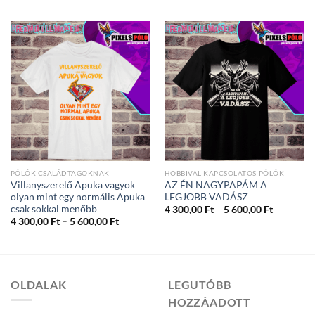
-
300,00 Ft
5
-
600,00 Ft
5
600,00 Ft
PÓLÓK CSALÁDTAGOKNAK
HOBBIVAL KAPCSOLATOS PÓLÓK
Villanyszerelő Apuka vagyok
AZ ÉN NAGYPAPÁM A
olyan mint egy normális Apuka
LEGJOBB VADÁSZ
csak sokkal menőbb
Ártartom
4 300,00
Ft
–
5 600,00
Ft
4
Ártartomány:
4 300,00
Ft
–
5 600,00
Ft
300,00 Ft
4
-
300,00 Ft
5
-
600,00 Ft
5
600,00 Ft
OLDALAK
LEGUTÓBB
HOZZÁADOTT