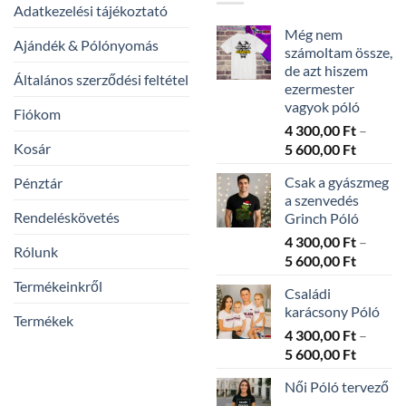
Adatkezelési tájékoztató
Még nem
Ajándék & Pólónyomás
számoltam össze,
de azt hiszem
Általános szerződési feltétel
ezermester
vagyok póló
Fiókom
4 300,00
Ft
–
Kosár
Ártarto
5 600,00
Ft
4
Csak a gyászmeg
Pénztár
300,00 
a szenvedés
-
Rendeléskövetés
Grinch Póló
5
4 300,00
Ft
–
600,00 
Rólunk
Ártarto
5 600,00
Ft
4
Termékeinkről
Családi
300,00 
karácsony Póló
-
Termékek
4 300,00
Ft
–
5
Ártarto
5 600,00
Ft
600,00 
4
Női Póló tervező
300,00 