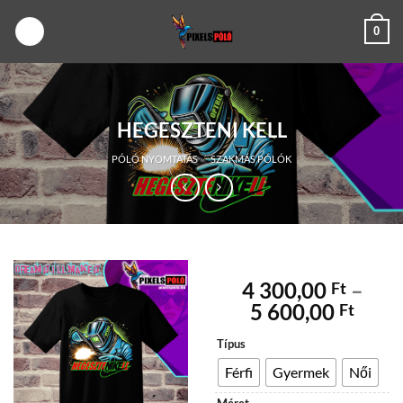
Skip
0
to
content
HEGESZTENI KELL
PÓLÓ NYOMTATÁS
/
SZAKMÁS PÓLÓK
4 300,00
–
Ft
Árta
5 600,00
Ft
4
Típus
300,
-
Férfi
Gyermek
Női
5