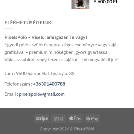
5 600,00
Ft
-
5
600,00 
ELÉRHETŐSÉGEINK
PixelsPolo – Viseld, ami igazán Te vagy!
Egyedi pólók születésnapra, céges eseményre vagy saját
grafikával – prémium minőségben, gyors gyártással.
Válassz sablont vagy tervezz sajátot – mi megvalósítjuk!
Cím : 9600 Sárvár, Batthyány u. 33,
Telefonszám :
+36301400788
Email :
pixelspolo@gmail.com
Copyright 2026 ©
PixelsPóló