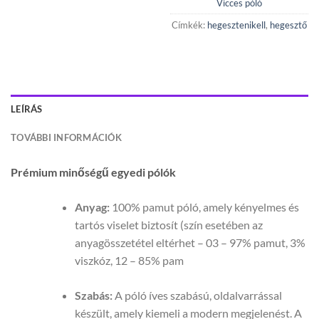
Vicces póló
Címkék:
hegesztenikell
,
hegesztő
LEÍRÁS
TOVÁBBI INFORMÁCIÓK
Prémium minőségű egyedi pólók
Anyag:
100% pamut póló, amely kényelmes és
tartós viselet biztosít (szín esetében az
anyagösszetétel eltérhet – 03 – 97% pamut, 3%
viszkóz, 12 – 85% pam
Szabás:
A póló íves szabású, oldalvarrással
készült, amely kiemeli a modern megjelenést. A