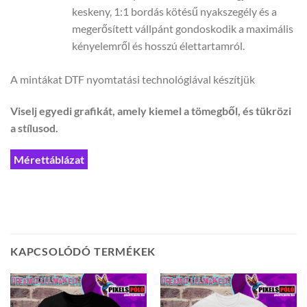
keskeny, 1:1 bordás kötésű nyakszegély és a
megerősített vállpánt gondoskodik a maximális
kényelemről és hosszú élettartamról.
A mintákat DTF nyomtatási technológiával készítjük
Viselj egyedi grafikát, amely kiemel a tömegből, és tükrözi
a stílusod.
Mérettáblázat
KAPCSOLÓDÓ TERMÉKEK