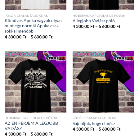
PÓLÓK CSALÁDTAGOKNAK
HOBBIVAL KAPCSOLATOS PÓLÓK
Kőműves Apuka vagyok olyan
A legjobb Vadász póló
mint egy normál Apuka csak
Ártartom
4 300,00
Ft
–
5 600,00
Ft
4
sokkal menőbb
300,00 Ft
Ártartomány:
4 300,00
Ft
–
5 600,00
Ft
-
4
5
300,00 Ft
600,00 Ft
-
5
600,00 Ft
HOBBIVAL KAPCSOLATOS PÓLÓK
PÓLÓK CSALÁDTAGOKNAK
AZ ÉN FÉRJEM A LEGJOBB
Sajnáljuk, hogy elmész
VADÁSZ
Ártartom
4 300,00
Ft
–
5 600,00
Ft
4
Ártartomány:
4 300,00
Ft
–
5 600,00
Ft
300,00 Ft
4