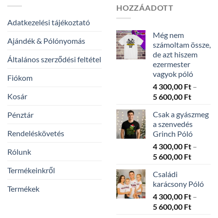
HOZZÁADOTT
Adatkezelési tájékoztató
Még nem
Ajándék & Pólónyomás
számoltam össze,
de azt hiszem
Általános szerződési feltétel
ezermester
vagyok póló
Fiókom
4 300,00
Ft
–
Kosár
Ártarto
5 600,00
Ft
4
Csak a gyászmeg
Pénztár
300,00 
a szenvedés
-
Rendeléskövetés
Grinch Póló
5
4 300,00
Ft
–
600,00 
Rólunk
Ártarto
5 600,00
Ft
4
Termékeinkről
Családi
300,00 
karácsony Póló
-
Termékek
4 300,00
Ft
–
5
Ártarto
5 600,00
Ft
600,00 
4