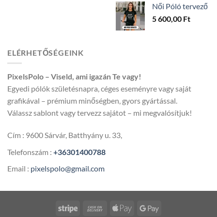
Női Póló tervező
300,00 
5 600,00
Ft
-
5
600,00 
ELÉRHETŐSÉGEINK
PixelsPolo – Viseld, ami igazán Te vagy!
Egyedi pólók születésnapra, céges eseményre vagy saját
grafikával – prémium minőségben, gyors gyártással.
Válassz sablont vagy tervezz sajátot – mi megvalósítjuk!
Cím : 9600 Sárvár, Batthyány u. 33,
Telefonszám :
+36301400788
Email :
pixelspolo@gmail.com