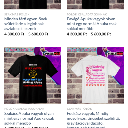
SZAKMÁS PÓLÓK
PÓLÓK CSALÁDTAGOKNAK
Minden férfi egyenlőnek
Favágó Apuka vagyok olyan
születik de a legjobbak
mint egy normál Apuka csak
asztalosok lesznek
sokkal menőbb
Ártartomány:
Ártartom
4 300,00
Ft
–
5 600,00
Ft
4 300,00
Ft
–
5 600,00
Ft
4
4
300,00 Ft
300,00 Ft
-
-
5
5
600,00 Ft
600,00 Ft
PÓLÓK CSALÁDTAGOKNAK
SZAKMÁS PÓLÓK
Szakács Apuka vagyok olyan
Fodrász vagyok, Mindig
mint egy normál Apuka csak
mosolygós, tincseket szelídítő,
sokkal menőbb
gravitációval dacoló,