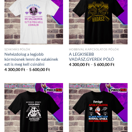
SZAKMÁS PÓLÓK
HOBBIVAL KAPCSOLATOS PÓLÓK
Nehézdolog a legjobb
A LEGKISEBB
körmösnek lenni de valakinek
VADÁSZ,GYEREK PÓLÓ
ezt is meg kell csinálni
Ártartom
4 300,00
Ft
–
5 600,00
Ft
4
Ártartomány:
4 300,00
Ft
–
5 600,00
Ft
300,00 Ft
4
-
300,00 Ft
5
-
600,00 Ft
5
600,00 Ft