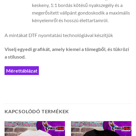
keskeny, 1:1 bordás kötésű nyakszegély és a
megerősített vállpánt gondoskodik a maximális
kényelemről és hosszú élettartamról.
A mintákat DTF nyomtatási technológiával készítjük
Viselj egyedi grafikát, amely kiemel a tömegből, és tükrözi
a stílusod.
Mérettáblázat
KAPCSOLÓDÓ TERMÉKEK