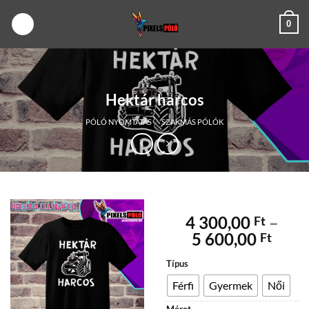
Skip
0
to
content
Hektár harcos
PÓLÓ NYOMTATÁS
/
SZAKMÁS PÓLÓK
4 300,00
–
Ft
Árta
5 600,00
Ft
4
Típus
300,
-
Férfi
Gyermek
Női
5