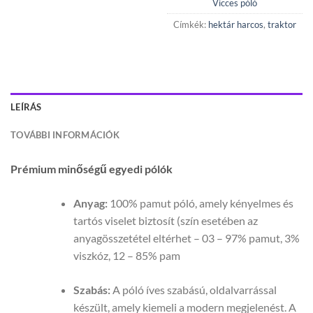
Vicces póló
Címkék:
hektár harcos
,
traktor
LEÍRÁS
TOVÁBBI INFORMÁCIÓK
Prémium minőségű egyedi pólók
Anyag:
100% pamut póló, amely kényelmes és
tartós viselet biztosít (szín esetében az
anyagösszetétel eltérhet – 03 – 97% pamut, 3%
viszkóz, 12 – 85% pam
Szabás:
A póló íves szabású, oldalvarrással
készült, amely kiemeli a modern megjelenést. A