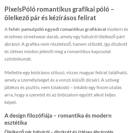
PixelsPóló romantikus grafikai póló –
ölelkező pár és kézírásos felirat
A
fehér pamutpóló egyedi romantikus grafikával
modern és
érzelmes streetwear darab, amely egy hátulról ölelkező párt
ábrázol. A grafika nem részletező, hanem stilizált, így diszkrét
és ízléses módon jeleníti meg a romantikus kapcsolat
szimbólumát.
Mellette egy kézírásos stílusú, vicces magyar felirat található,
amely a személyiséget és a vonzó külsőt dicséri. A szöveg
játékos és pozitív, nem tolakodó – inkább egy finom utalás
arra, hogy a szeretet és az önbizalom együtt alkot teljes
képet.
A design filozófiája – romantika és modern
esztétika
Ölelkező pár hátulról – diszkrét és ízléses ábrázolás