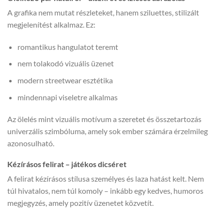
A grafika nem mutat részleteket, hanem sziluettes, stilizált
megjelenítést alkalmaz. Ez:
romantikus hangulatot teremt
nem tolakodó vizuális üzenet
modern streetwear esztétika
mindennapi viseletre alkalmas
Az ölelés mint vizuális motívum a szeretet és összetartozás
univerzális szimbóluma, amely sok ember számára érzelmileg
azonosulható.
Kézírásos felirat – játékos dicséret
A felirat kézírásos stílusa személyes és laza hatást kelt. Nem
túl hivatalos, nem túl komoly – inkább egy kedves, humoros
megjegyzés, amely pozitív üzenetet közvetít.