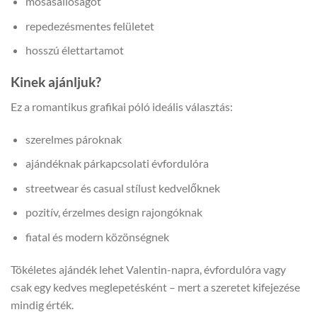
mosásállóságot
repedezésmentes felületet
hosszú élettartamot
Kinek ajánljuk?
Ez a romantikus grafikai póló ideális választás:
szerelmes pároknak
ajándéknak párkapcsolati évfordulóra
streetwear és casual stílust kedvelőknek
pozitív, érzelmes design rajongóknak
fiatal és modern közönségnek
Tökéletes ajándék lehet Valentin-napra, évfordulóra vagy
csak egy kedves meglepetésként – mert a szeretet kifejezése
mindig érték.