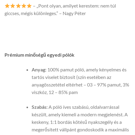
– „Pont olyan, amilyet kerestem: nem túl
giccses, mégis különleges.” – Nagy Péter
Prémium minőségű egyedi pólók
Anyag:
100% pamut póló, amely kényelmes és
tartós viselet biztosít (szín esetében az
anyagösszetétel eltérhet – 03 – 97% pamut, 3%
viszkóz, 12 – 85% pam
Szabás:
A póló íves szabású, oldalvarrással
készült, amely kiemeli a modern megjelenést. A
keskeny, 1:1 bordás kötésű nyakszegély és a
megerősített vállpánt gondoskodik a maximális