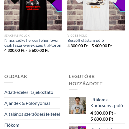
SZAKMÁS PÓLÓK
VICCES PÓLÓ
Nincs szőke herceg fehér lovon
Beszólt elástam póló
csak fasza gyerek szép traktoron
Ártartom
4 300,00
Ft
–
5 600,00
Ft
4
Ártartomány:
4 300,00
Ft
–
5 600,00
Ft
300,00 Ft
4
-
300,00 Ft
5
-
600,00 Ft
5
600,00 Ft
OLDALAK
LEGUTÓBB
HOZZÁADOTT
Adatkezelési tájékoztató
Utálom a
Ajándék & Pólónyomás
Karácsonyt póló
4 300,00
Ft
–
Általános szerződési feltétel
Ártarto
5 600,00
Ft
4
Fiókom