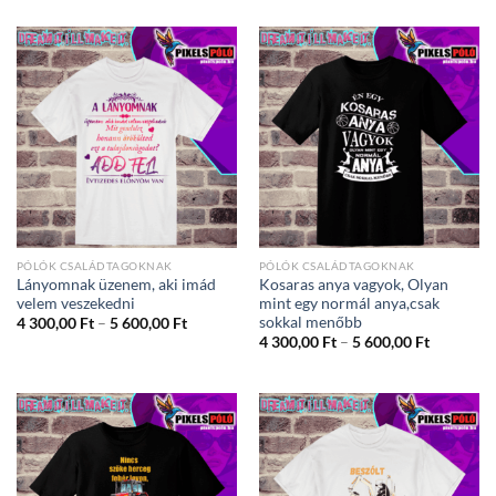
300,00 Ft
300,00 Ft
-
-
5
5
600,00 Ft
600,00 Ft
PÓLÓK CSALÁDTAGOKNAK
PÓLÓK CSALÁDTAGOKNAK
Lányomnak üzenem, aki imád
Kosaras anya vagyok, Olyan
velem veszekedni
mint egy normál anya,csak
sokkal menőbb
Ártartomány:
4 300,00
Ft
–
5 600,00
Ft
4
Ártartom
4 300,00
Ft
–
5 600,00
Ft
300,00 Ft
4
-
300,00 Ft
5
-
600,00 Ft
5
600,00 Ft