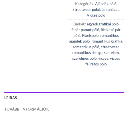
Kategóriák:
Ajándék póló
,
Streetwear pólók és ruházat
,
Vicces póló
Címkék:
egyedi grafikai póló
,
fehér pamut póló
,
ölelkező pár
póló
,
Pixelspolo
,
romantikus
ajándék póló
,
romantikus grafika
,
romantikus póló
,
streetwear
romantikus design
,
szerelem
,
szerelmes póló
,
vicces
,
vicces
feliratos póló
LEÍRÁS
TOVÁBBI INFORMÁCIÓK