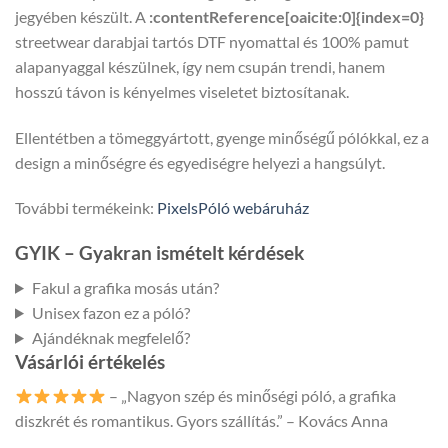
jegyében készült. A
:contentReference[oaicite:0]{index=0}
streetwear darabjai tartós DTF nyomattal és 100% pamut
alapanyaggal készülnek, így nem csupán trendi, hanem
hosszú távon is kényelmes viseletet biztosítanak.
Ellentétben a tömeggyártott, gyenge minőségű pólókkal, ez a
design a minőségre és egyediségre helyezi a hangsúlyt.
További termékeink:
PixelsPóló webáruház
GYIK – Gyakran ismételt kérdések
Fakul a grafika mosás után?
Unisex fazon ez a póló?
Ajándéknak megfelelő?
Vásárlói értékelés
– „Nagyon szép és minőségi póló, a grafika
diszkrét és romantikus. Gyors szállítás.” – Kovács Anna