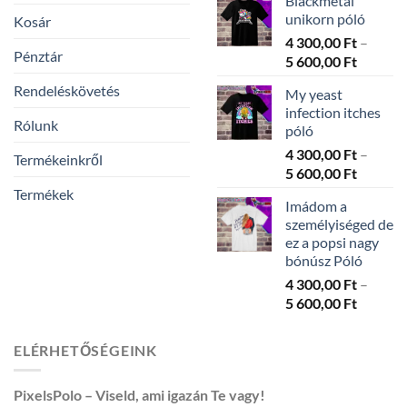
Blackmetal
300,00 
unikorn póló
Kosár
-
4 300,00
Ft
–
5
Pénztár
Ártarto
5 600,00
Ft
600,00 
4
Rendeléskövetés
My yeast
300,00 
infection itches
-
Rólunk
póló
5
4 300,00
Ft
–
600,00 
Termékeinkről
Ártarto
5 600,00
Ft
4
Termékek
Imádom a
300,00 
személyiséged de
-
ez a popsi nagy
5
bónúsz Póló
600,00 
4 300,00
Ft
–
Ártarto
5 600,00
Ft
4
300,00 
ELÉRHETŐSÉGEINK
-
5
PixelsPolo – Viseld, ami igazán Te vagy!
600,00 