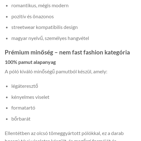
romantikus, mégis modern
pozitív és önazonos
streetwear kompatibilis design
magyar nyelvű, személyes hangvétel
Prémium minőség – nem fast fashion kategória
100% pamut alapanyag
A póló kiváló minőségű pamutból készül, amely:
légáteresztő
kényelmes viselet
formatartó
bőrbarát
Ellentétben az olcsó tömeggyártott pólókkal, ez a darab
hosszú távú viseletre készült, és megőrzi formáját és