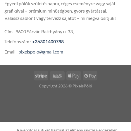
Egyedi pólók születésnapra, céges eseményre vagy saját
grafikával – prémium minőségben, gyors gyártással.
Válassz sablont vagy tervezz sajátot – mi megvalósítjuk!
Cím : 9600 Sárvár, Batthyány u. 33,
Telefonszám :
+36301400788
Email :
pixelspolo@gmail.com
Copyright 2026 ©
PixelsPóló
A weboldal sütiket használ az élmény javítása érdekében.