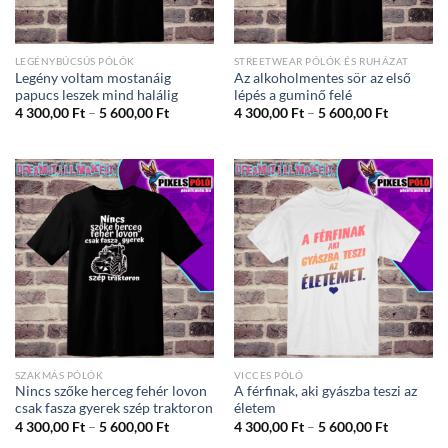
LEGÉNYBÚCSÚS PÓLÓK
STREETWEAR PÓLÓK ÉS RUHÁZAT
Legény voltam mostanáig
Az alkoholmentes sör az első
papucs leszek mind halálig
lépés a guminő felé
Ártartomány:
Ártartom
4 300,00
Ft
–
5 600,00
Ft
4 300,00
Ft
–
5 600,00
Ft
4
4
300,00 Ft
300,00 Ft
-
-
5
5
600,00 Ft
600,00 Ft
SZAKMÁS PÓLÓK
VICCES PÓLÓ
Nincs szőke herceg fehér lovon
A férfinak, aki gyászba teszi az
csak fasza gyerek szép traktoron
életem
Ártartomány:
Ártartom
4 300,00
Ft
–
5 600,00
Ft
4 300,00
Ft
–
5 600,00
Ft
4
4