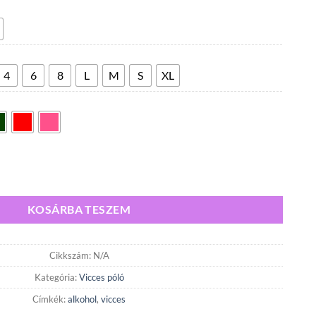
300,00 Ft
-
5
600,00 Ft
4
6
8
L
M
S
XL
ikával mennyiség
KOSÁRBA TESZEM
Cikkszám:
N/A
Kategória:
Vicces póló
Címkék:
alkohol
,
vicces