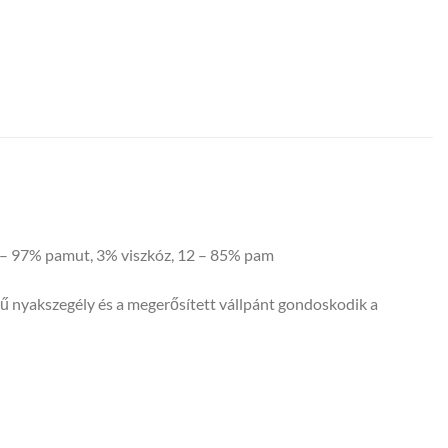
03 – 97% pamut, 3% viszkóz, 12 – 85% pam
sű nyakszegély és a megerősített vállpánt gondoskodik a