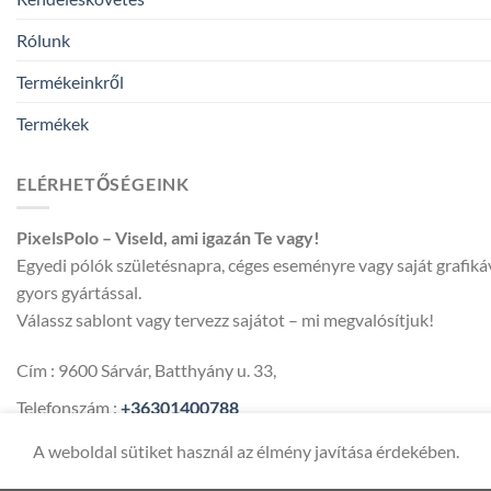
Rólunk
Termékeinkről
Termékek
ELÉRHETŐSÉGEINK
PixelsPolo – Viseld, ami igazán Te vagy!
Egyedi pólók születésnapra, céges eseményre vagy saját grafik
gyors gyártással.
Válassz sablont vagy tervezz sajátot – mi megvalósítjuk!
Cím : 9600 Sárvár, Batthyány u. 33,
Telefonszám :
+36301400788
Email :
pixelspolo@gmail.com
A weboldal sütiket használ az élmény javítása érdekében.