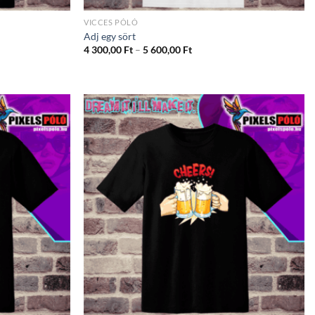
VICCES PÓLÓ
Adj egy sört
ány:
Ártartomány:
4 300,00
Ft
–
5 600,00
Ft
4
300,00 Ft
-
5
600,00 Ft