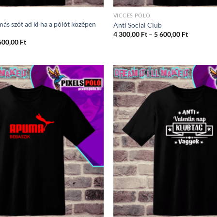
VICCES PÓLÓ
ás szót ad ki ha a pólót középen
Anti Social Club
Ártartom
4 300,00
Ft
–
5 600,00
Ft
4
Ártartomány:
600,00
Ft
300,00 Ft
4
-
300,00 Ft
5
-
600,00 Ft
5
600,00 Ft