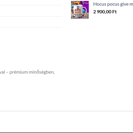
Hocus pocus give me
2 900,00
Ft
ával – prémium minőségben,