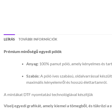
LEÍRÁS
TOVÁBBI INFORMÁCIÓK
Prémium minőségű egyedi pólók
Anyag:
100% pamut póló, amely kényelmes és tartós
Szabás:
A póló íves szabású, oldalvarrással készül
maximális kényelemről és hosszú élettartamról.
A mintákat DTF nyomtatási technológiával készítjük
Viselj egyedi grafikát, amely kiemel a tömegből, és tükrözi a s