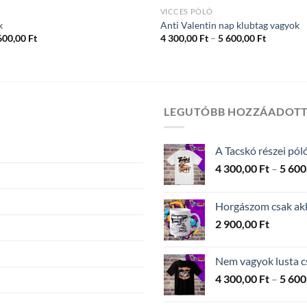
VICCES PÓLÓ
k
Anti Valentin nap klubtag vagyok
Ártartomány:
Ártartom
600,00
Ft
4 300,00
Ft
–
5 600,00
Ft
4
4
300,00 Ft
300,00 Ft
-
-
5
5
600,00 Ft
600,00 Ft
LEGUTÓBB HOZZÁADOT
A Tacskó részei pól
4 300,00
Ft
–
5 600
Horgászom csak akko
2 900,00
Ft
Nem vagyok lusta c
4 300,00
Ft
–
5 600