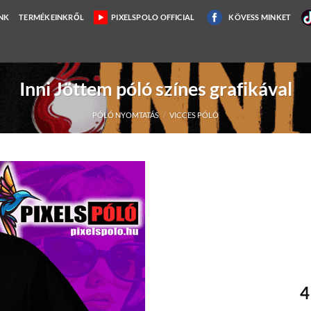
NK
TERMÉKEINKRŐL
PIXELSPOLO OFFICIAL
KÖVESS MINKET
Inni Jöttem póló színes grafikával
PÓLÓ NYOMTATÁS
/
VICCES PÓLÓ
4