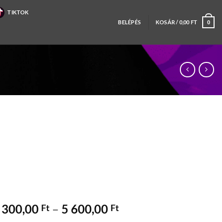
TIKTOK
BELÉPÉS
KOSÁR /
0,00
FT
0
Ártartomány:
 300,00
–
5 600,00
Ft
Ft
4