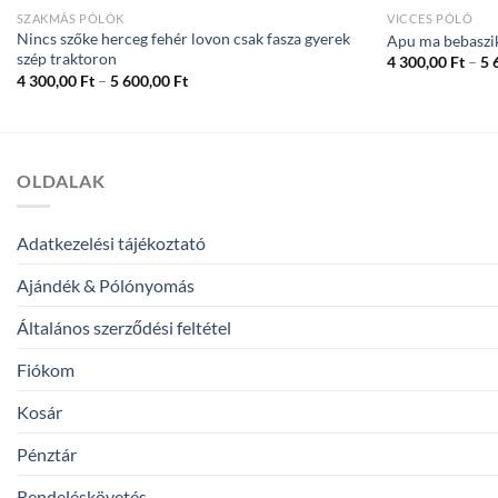
SZAKMÁS PÓLÓK
VICCES PÓLÓ
Nincs szőke herceg fehér lovon csak fasza gyerek
Apu ma bebaszi
szép traktoron
4 300,00
Ft
–
5 
Ártartomány:
4 300,00
Ft
–
5 600,00
Ft
4
300,00 Ft
-
5
600,00 Ft
OLDALAK
Adatkezelési tájékoztató
Ajándék & Pólónyomás
Általános szerződési feltétel
Fiókom
Kosár
Pénztár
Rendeléskövetés