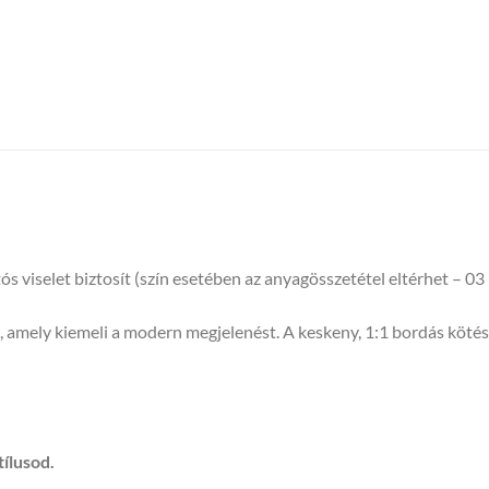
 viselet biztosít (szín esetében az anyagösszetétel eltérhet – 
t, amely kiemeli a modern megjelenést. A keskeny, 1:1 bordás köté
tílusod.