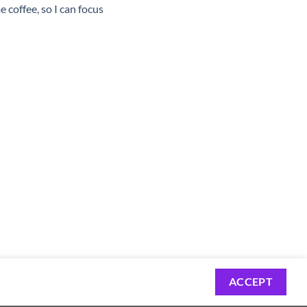
 coffee, so I can focus
-
5
600,00 Ft
ACCEPT