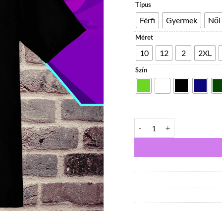
Típus
Férfi
Gyermek
Női
Méret
10
12
2
2XL
Szín
Inni Jöttem póló színes graf