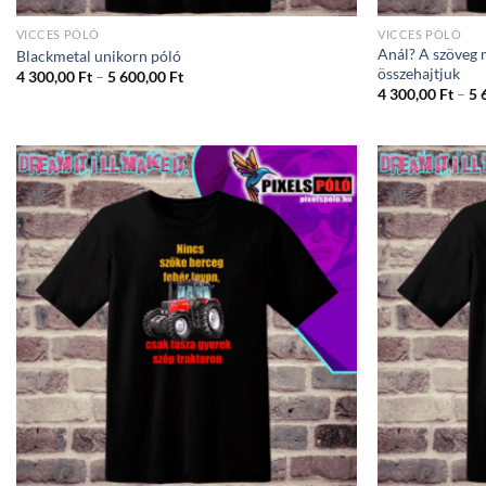
VICCES PÓLÓ
VICCES PÓLÓ
Anál? A szöveg m
Blackmetal unikorn póló
összehajtjuk
Ártartomány:
4 300,00
Ft
–
5 600,00
Ft
4
4 300,00
Ft
–
5 
300,00 Ft
-
5
600,00 Ft