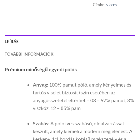
Címke:
vicces
LEÍRÁS
TOVÁBBI INFORMÁCIÓK
Prémium minőségű egyedi pólók
Anyag:
100% pamut póló, amely kényelmes és
tartós viselet biztosít (szín esetében az
anyagösszetétel eltérhet – 03 – 97% pamut, 3%
viszkóz, 12 – 85% pam
Szabás:
A póló íves szabású, oldalvarrással
készült, amely kiemeli a modern megjelenést. A
keskeny, 1:1 bordás kötésű nyakszegély és a