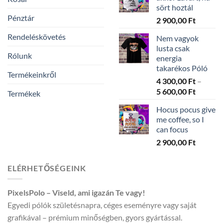
-
sört hoztál
5
Pénztár
2 900,00
Ft
600,00 
Rendeléskövetés
Nem vagyok
lusta csak
Rólunk
energia
takarékos Póló
Termékeinkről
4 300,00
Ft
–
Ártarto
5 600,00
Ft
Termékek
4
Hocus pocus give
300,00 
me coffee, so I
-
can focus
5
2 900,00
Ft
600,00 
ELÉRHETŐSÉGEINK
PixelsPolo – Viseld, ami igazán Te vagy!
Egyedi pólók születésnapra, céges eseményre vagy saját
grafikával – prémium minőségben, gyors gyártással.