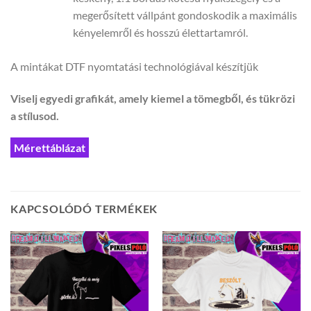
megerősített vállpánt gondoskodik a maximális
kényelemről és hosszú élettartamról.
A mintákat DTF nyomtatási technológiával készítjük
Viselj egyedi grafikát, amely kiemel a tömegből, és tükrözi
a stílusod.
Mérettáblázat
KAPCSOLÓDÓ TERMÉKEK