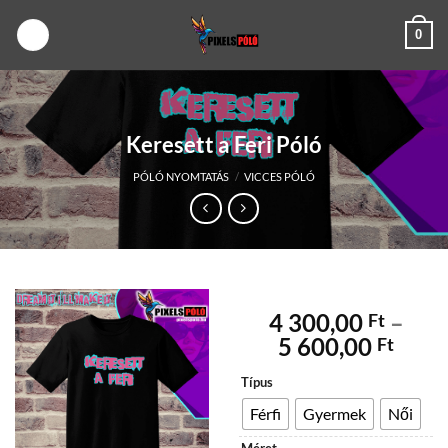
Skip
0
to
content
Keresett a Feri Póló
PÓLÓ NYOMTATÁS
/
VICCES PÓLÓ
4 300,00
–
Ft
Árta
5 600,00
Ft
4
Típus
300,
-
Férfi
Gyermek
Női
5