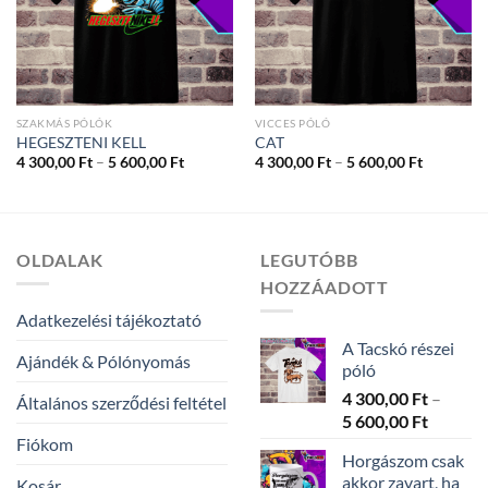
SZAKMÁS PÓLÓK
VICCES PÓLÓ
HEGESZTENI KELL
CAT
Ártartomány:
Ártartom
4 300,00
Ft
–
5 600,00
Ft
4 300,00
Ft
–
5 600,00
Ft
4
4
300,00 Ft
300,00 Ft
-
-
5
5
600,00 Ft
600,00 Ft
OLDALAK
LEGUTÓBB
HOZZÁADOTT
Adatkezelési tájékoztató
A Tacskó részei
Ajándék & Pólónyomás
póló
4 300,00
Ft
–
Általános szerződési feltétel
Ártarto
5 600,00
Ft
4
Fiókom
Horgászom csak
300,00 
akkor zavart, ha
Kosár