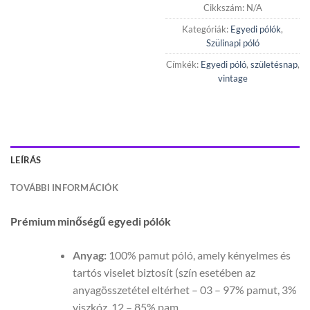
Cikkszám:
N/A
Kategóriák:
Egyedi pólók
,
Szülinapi póló
Címkék:
Egyedi póló
,
születésnap
,
vintage
LEÍRÁS
TOVÁBBI INFORMÁCIÓK
Prémium minőségű egyedi pólók
Anyag:
100% pamut póló, amely kényelmes és
tartós viselet biztosít (szín esetében az
anyagösszetétel eltérhet – 03 – 97% pamut, 3%
viszkóz, 12 – 85% pam