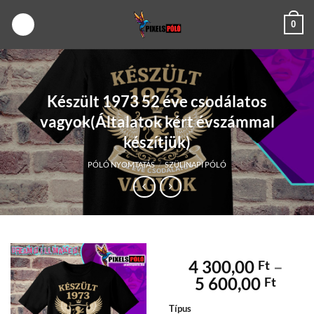
Skip
0
to
content
Készült 1973 52 éve csodálatos
vagyok(Általatok kért évszámmal
készítjük)
PÓLÓ NYOMTATÁS
/
SZÜLINAPI PÓLÓ
4 300,00
–
Ft
Árta
5 600,00
Ft
4
Típus