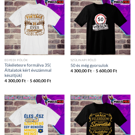
EGYEDI PÓLÓK
SZÜLINAPI PÓLÓ
Tökéletesre formálva 35(
50 és még gyorsulok
Általatok kért évszámmal
Ártartom
4 300,00
Ft
–
5 600,00
Ft
4
készítjük)
300,00 Ft
Ártartomány:
4 300,00
Ft
–
5 600,00
Ft
-
4
5
300,00 Ft
600,00 Ft
-
5
600,00 Ft