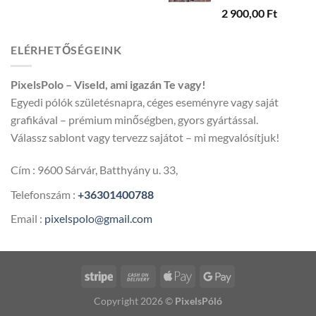
2 900,00
Ft
600,00 
ELÉRHETŐSÉGEINK
PixelsPolo – Viseld, ami igazán Te vagy!
Egyedi pólók születésnapra, céges eseményre vagy saját
grafikával – prémium minőségben, gyors gyártással.
Válassz sablont vagy tervezz sajátot – mi megvalósítjuk!
Cím : 9600 Sárvár, Batthyány u. 33,
Telefonszám :
+36301400788
Email :
pixelspolo@gmail.com
Copyright 2026 ©
PixelsPóló