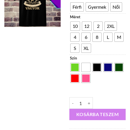
300,
-
Férfi
Gyermek
Női
5
Méret
600,
10
12
2
2XL
4
6
8
L
M
S
XL
Szín
Készült 1973 52 éve csodálatos v
KOSÁRBA TESZEM