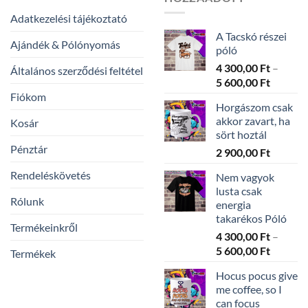
Adatkezelési tájékoztató
A Tacskó részei
Ajándék & Pólónyomás
póló
4 300,00
Ft
–
Általános szerződési feltétel
Ártarto
5 600,00
Ft
4
Fiókom
Horgászom csak
300,00 
akkor zavart, ha
Kosár
-
sört hoztál
5
Pénztár
2 900,00
Ft
600,00 
Rendeléskövetés
Nem vagyok
lusta csak
Rólunk
energia
takarékos Póló
Termékeinkről
4 300,00
Ft
–
Ártarto
5 600,00
Ft
Termékek
4
Hocus pocus give
300,00 
me coffee, so I
-
can focus
5