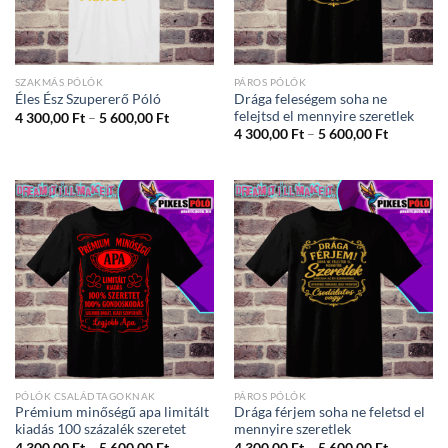
SZAKMÁS PÓLÓK
PÁROS PÓLÓK
Drága feleségem soha ne
Éles Ész Szupererő Póló
felejtsd el mennyire szeretlek
Ártartomány:
4 300,00
Ft
–
5 600,00
Ft
4
Ártartom
4 300,00
Ft
–
5 600,00
Ft
300,00 Ft
4
-
300,00 Ft
5
-
600,00 Ft
5
600,00 Ft
PÓLÓK CSALÁDTAGOKNAK
PÁROS PÓLÓK
Prémium minőségű apa limitált
Drága férjem soha ne feletsd el
kiadás 100 százalék szeretet
mennyire szeretlek
Ártartomány:
Ártartom
4 300,00
Ft
–
5 600,00
Ft
4 300,00
Ft
–
5 600,00
Ft