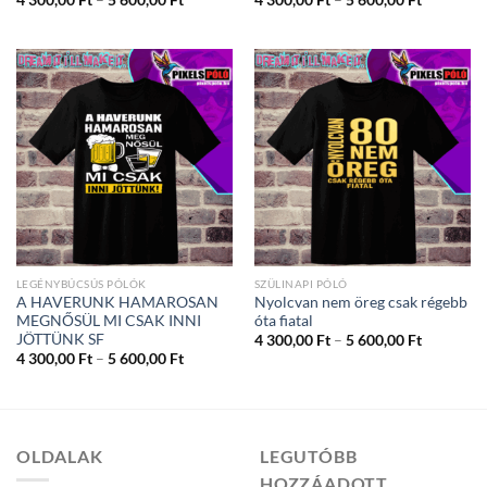
4
4
300,00 Ft
300,00 Ft
-
-
5
5
600,00 Ft
600,00 Ft
LEGÉNYBÚCSÚS PÓLÓK
SZÜLINAPI PÓLÓ
A HAVERUNK HAMAROSAN
Nyolcvan nem öreg csak régebb
MEGNŐSÜL MI CSAK INNI
óta fiatal
JÖTTÜNK SF
Ártartom
4 300,00
Ft
–
5 600,00
Ft
4
Ártartomány:
4 300,00
Ft
–
5 600,00
Ft
300,00 Ft
4
-
300,00 Ft
5
-
600,00 Ft
5
600,00 Ft
OLDALAK
LEGUTÓBB
HOZZÁADOTT