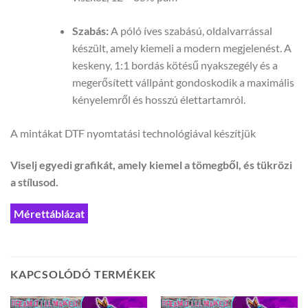
Szabás:
A póló íves szabású, oldalvarrással
készült, amely kiemeli a modern megjelenést. A
keskeny, 1:1 bordás kötésű nyakszegély és a
megerősített vállpánt gondoskodik a maximális
kényelemről és hosszú élettartamról.
A mintákat DTF nyomtatási technológiával készítjük
Viselj egyedi grafikát, amely kiemel a tömegből, és tükrözi
a stílusod.
Mérettáblázat
KAPCSOLÓDÓ TERMÉKEK