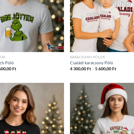
LÓK
KARÁCSONYI PÓLÓK
nch Póló
Családi karácsony Póló
Ártartomány:
Ártartom
600,00
Ft
4 300,00
Ft
–
5 600,00
Ft
4
4
300,00 Ft
300,00 Ft
-
-
5
5
600,00 Ft
600,00 Ft