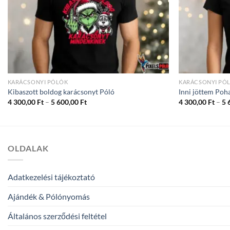
KARÁCSONYI PÓLÓK
KARÁCSONYI PÓ
Kibaszott boldog karácsonyt Póló
Inni jöttem Poh
Ártartomány:
4 300,00
Ft
–
5 600,00
Ft
4 300,00
Ft
–
5 
4
300,00 Ft
-
5
600,00 Ft
OLDALAK
Adatkezelési tájékoztató
Ajándék & Pólónyomás
Általános szerződési feltétel