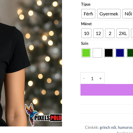
Típus
Férfi
Gyermek
Női
Méret
10
12
2
2XL
Szín
Kibaszott boldog karácsony
Címkék:
grinch női
,
humoros 