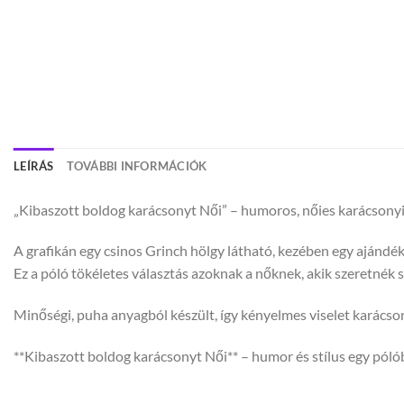
LEÍRÁS
TOVÁBBI INFORMÁCIÓK
„Kibaszott boldog karácsonyt Női” – humoros, nőies karácsonyi 
A grafikán egy csinos Grinch hölgy látható, kezében egy ajándékk
Ez a póló tökéletes választás azoknak a nőknek, akik szeretnék
Minőségi, puha anyagból készült, így kényelmes viselet karácso
**Kibaszott boldog karácsonyt Női** – humor és stílus egy pól