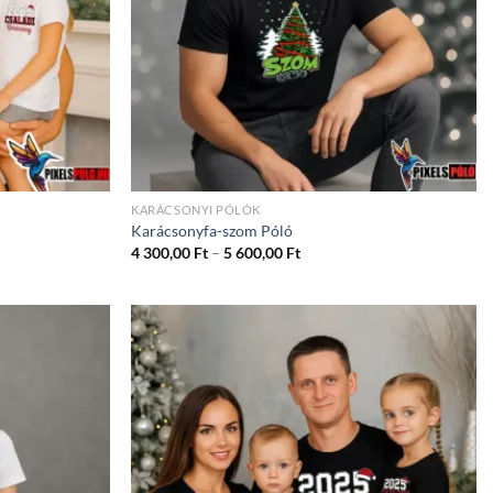
KARÁCSONYI PÓLÓK
Karácsonyfa-szom Póló
ány:
Ártartomány:
4 300,00
Ft
–
5 600,00
Ft
4
300,00 Ft
-
5
600,00 Ft