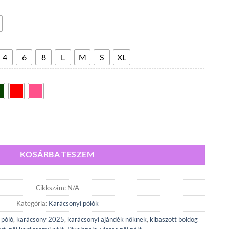
4
300,00 Ft
-
5
600,00 Ft
4
6
8
L
M
S
XL
t Női Póló mennyiség
KOSÁRBA TESZEM
Cikkszám:
N/A
Kategória:
Karácsonyi pólók
póló
,
karácsony 2025
,
karácsonyi ajándék nőknek
,
kibaszott boldog