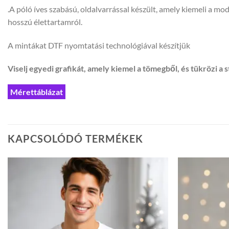
.A póló íves szabású, oldalvarrással készült, amely kiemeli a 
hosszú élettartamról.
A mintákat DTF nyomtatási technológiával készítjük
Viselj egyedi grafikát, amely kiemel a tömegből, és tükrözi a s
Mérettáblázat
KAPCSOLÓDÓ TERMÉKEK