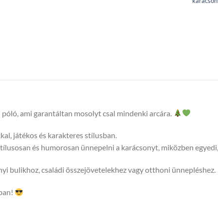
karácson
póló, ami garantáltan mosolyt csal mindenki arcára.
al, játékos és karakteres stílusban.
 stílusosan és humorosan ünnepelni a karácsonyt, miközben egyedi, 
nyi bulikhoz, családi összejövetelekhez vagy otthoni ünnepléshez.
óban!