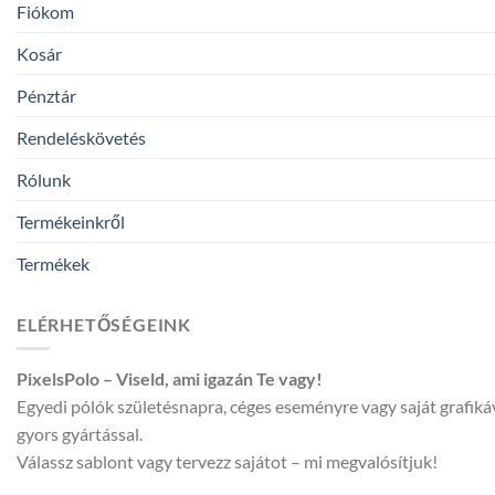
Fiókom
Kosár
Pénztár
Rendeléskövetés
Rólunk
Termékeinkről
Termékek
ELÉRHETŐSÉGEINK
PixelsPolo – Viseld, ami igazán Te vagy!
Egyedi pólók születésnapra, céges eseményre vagy saját grafik
gyors gyártással.
Válassz sablont vagy tervezz sajátot – mi megvalósítjuk!