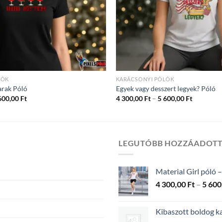
LÓK
KARÁCSONYI PÓLÓK
arak Póló
Egyek vagy desszert legyek? Póló
Ártartomány:
Ártartom
600,00
Ft
4 300,00
Ft
–
5 600,00
Ft
4
4
300,00 Ft
300,00 Ft
-
-
5
5
600,00 Ft
600,00 Ft
LEGUTÓBB HOZZÁADOT
Material Girl póló –
4 300,00
Ft
–
5 600
Kibaszott boldog k