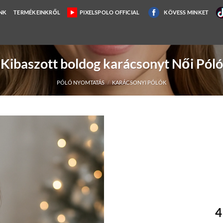
NK
TERMÉKEINKRŐL
PIXELSPOLO OFFICIAL
KÖVESS MINKET
Kibaszott boldog karácsonyt Női Póló
PÓLÓ NYOMTATÁS
/
KARÁCSONYI PÓLÓK
4