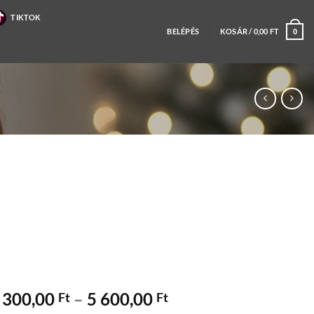
TIKTOK
BELÉPÉS
KOSÁR /
0,00
FT
0
Ártartomány:
 300,00
–
5 600,00
Ft
Ft