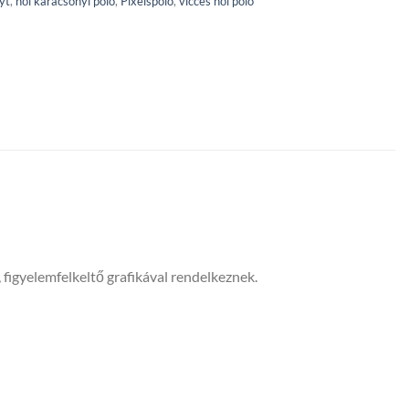
yt
,
női karácsonyi póló
,
Pixelspolo
,
vicces női póló
figyelemfelkeltő grafikával rendelkeznek.