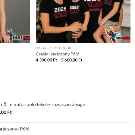
KARÁCSONYI PÓLÓK
Családi karácsony Póló
ány:
Ártartomány:
4 300,00
Ft
–
5 600,00
Ft
4
300,00 Ft
-
5
600,00 Ft
T
 női feliratos póló fekete-rózsaszín design
Ártartomány:
,00
Ft
4
300,00 Ft
arácsonyt Póló
-