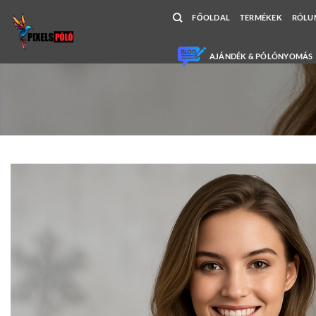
Skip
FŐOLDAL
TERMÉKEK
RÓLU
to
content
AJÁNDÉK & PÓLÓNYOMÁS