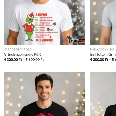
KARÁCSONYI PÓLÓK
KARÁCSONYI PÓ
Grinch napirendje Póló
Inni jöttem Gri
Ártartomány:
4 300,00
Ft
–
5 600,00
Ft
4 300,00
Ft
–
5 
4
300,00 Ft
-
5
600,00 Ft