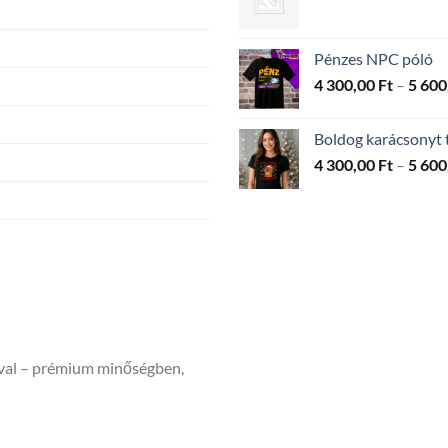
Pénzes NPC póló
4 300,00
Ft
–
5 600
Boldog karácsonyt t
4 300,00
Ft
–
5 600
ával – prémium minőségben,