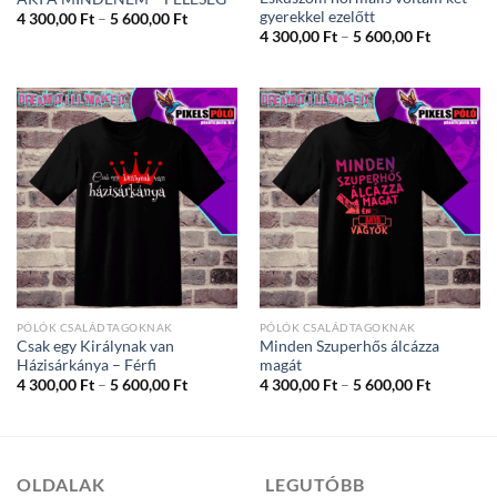
gyerekkel ezelőtt
Ártartomány:
4 300,00
Ft
–
5 600,00
Ft
4
Ártartom
4 300,00
Ft
–
5 600,00
Ft
300,00 Ft
4
-
300,00 Ft
5
-
600,00 Ft
5
600,00 Ft
PÓLÓK CSALÁDTAGOKNAK
PÓLÓK CSALÁDTAGOKNAK
Csak egy Királynak van
Minden Szuperhős álcázza
Házisárkánya – Férfi
magát
Ártartomány:
Ártartom
4 300,00
Ft
–
5 600,00
Ft
4 300,00
Ft
–
5 600,00
Ft
4
4
300,00 Ft
300,00 Ft
-
-
5
5
600,00 Ft
600,00 Ft
OLDALAK
LEGUTÓBB