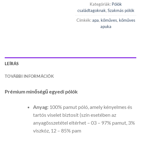
Kategóriák:
Pólók
családtagoknak
,
Szakmás pólók
Címkék:
apa
,
kőműves
,
kőműves
apuka
LEÍRÁS
TOVÁBBI INFORMÁCIÓK
Prémium minőségű egyedi pólók
Anyag:
100% pamut póló, amely kényelmes és
tartós viselet biztosít (szín esetében az
anyagösszetétel eltérhet – 03 – 97% pamut, 3%
viszkóz, 12 – 85% pam