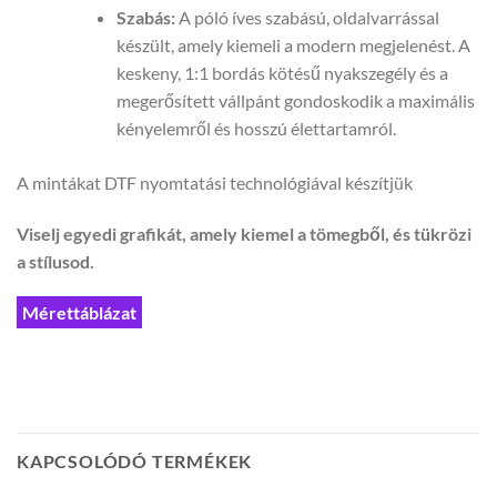
Szabás:
A póló íves szabású, oldalvarrással
készült, amely kiemeli a modern megjelenést. A
keskeny, 1:1 bordás kötésű nyakszegély és a
megerősített vállpánt gondoskodik a maximális
kényelemről és hosszú élettartamról.
A mintákat DTF nyomtatási technológiával készítjük
Viselj egyedi grafikát, amely kiemel a tömegből, és tükrözi
a stílusod.
Mérettáblázat
KAPCSOLÓDÓ TERMÉKEK