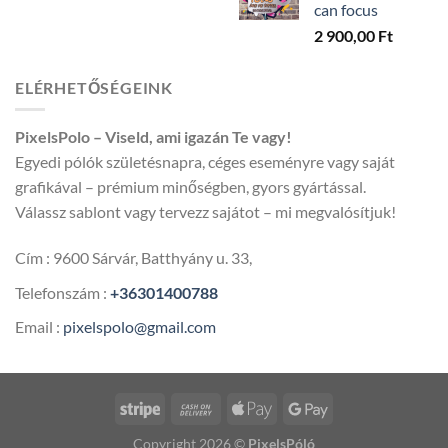
can focus
5
2 900,00
Ft
600,00 
ELÉRHETŐSÉGEINK
PixelsPolo – Viseld, ami igazán Te vagy!
Egyedi pólók születésnapra, céges eseményre vagy saját
grafikával – prémium minőségben, gyors gyártással.
Válassz sablont vagy tervezz sajátot – mi megvalósítjuk!
Cím : 9600 Sárvár, Batthyány u. 33,
Telefonszám :
+36301400788
Email :
pixelspolo@gmail.com
Copyright 2026 ©
PixelsPóló