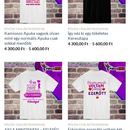
PÓLÓK CSALÁDTAGOKNAK
PÓLÓK CSALÁDTAGOKNAK
Kamionos Apuka vagyok olyan
Így néz ki egy tökéletes
mint egy normális Apuka csak
Keresztapa
sokkal menőbb
Ártartom
4 300,00
Ft
–
5 600,00
Ft
4
Ártartomány:
4 300,00
Ft
–
5 600,00
Ft
300,00 Ft
4
-
300,00 Ft
5
-
600,00 Ft
5
600,00 Ft
PÓLÓK CSALÁDTAGOKNAK
PÓLÓK CSALÁDTAGOKNAK
Esküszöm normális voltam két
AKI A MINDENEM – FELESÉG