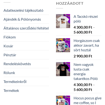
HOZZÁADOTT
Adatkezelési tájékoztató
A Tacskó részei
Ajándék & Pólónyomás
póló
4 300,00
Ft
–
Általános szerződési feltétel
Ártarto
5 600,00
Ft
4
Fiókom
Horgászom csak
300,00 
akkor zavart, ha
Kosár
-
sört hoztál
5
Pénztár
2 900,00
Ft
600,00 
Rendeléskövetés
Nem vagyok
lusta csak
Rólunk
energia
takarékos Póló
Termékeinkről
4 300,00
Ft
–
Ártarto
5 600,00
Ft
Termékek
4
Hocus pocus give
300,00 
me coffee, so I
-