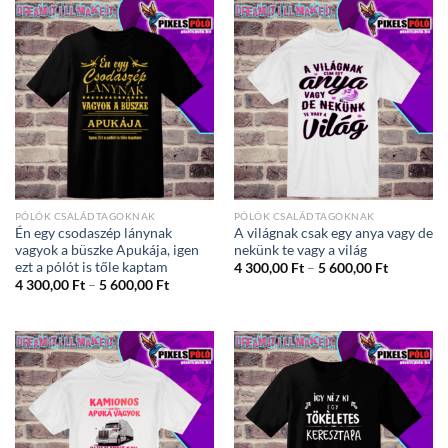
PÓLÓK CSALÁDTAGOKNAK
PÓLÓK CSALÁDTAGOKNAK
Én egy csodaszép lánynak
A világnak csak egy anya vagy de
vagyok a büszke Apukája, igen
nekünk te vagy a világ
ezt a pólót is tőle kaptam
Ártartom
4 300,00
Ft
–
5 600,00
Ft
4
Ártartomány:
4 300,00
Ft
–
5 600,00
Ft
300,00 Ft
4
-
300,00 Ft
5
-
600,00 Ft
5
600,00 Ft