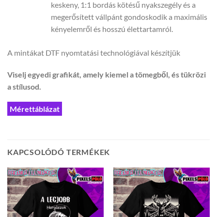
keskeny, 1:1 bordás kötésű nyakszegély és a
megerősített vállpánt gondoskodik a maximális
kényelemről és hosszú élettartamról.
A mintákat DTF nyomtatási technológiával készítjük
Viselj egyedi grafikát, amely kiemel a tömegből, és tükrözi
a stílusod.
Mérettáblázat
KAPCSOLÓDÓ TERMÉKEK