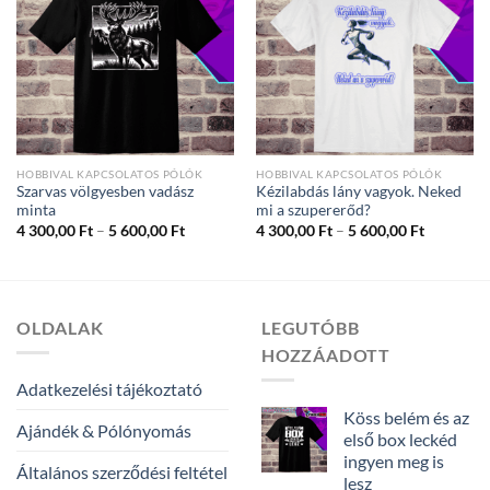
HOBBIVAL KAPCSOLATOS PÓLÓK
HOBBIVAL KAPCSOLATOS PÓLÓK
Szarvas völgyesben vadász
Kézilabdás lány vagyok. Neked
minta
mi a szupererőd?
Ártartomány:
Ártartom
4 300,00
Ft
–
5 600,00
Ft
4 300,00
Ft
–
5 600,00
Ft
4
4
300,00 Ft
300,00 Ft
-
-
5
5
600,00 Ft
600,00 Ft
OLDALAK
LEGUTÓBB
HOZZÁADOTT
Adatkezelési tájékoztató
Köss belém és az
Ajándék & Pólónyomás
első box leckéd
ingyen meg is
Általános szerződési feltétel
lesz