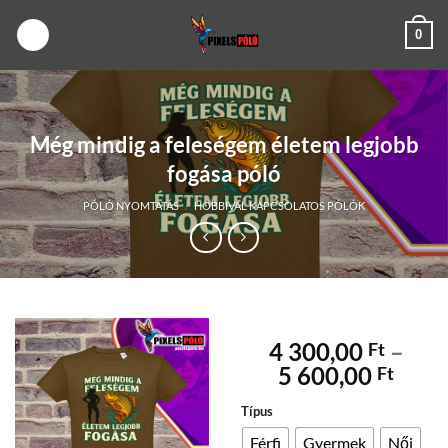
Skip
0
to
content
Még mindig a feleségem életem legjobb
fogása póló
PÓLÓ NYOMTATÁS
/
HOBBIVAL KAPCSOLATOS PÓLÓK
4 300,00
–
Ft
Árta
5 600,00
Ft
4
Típus
300,
-
Férfi
Gyermek
Női