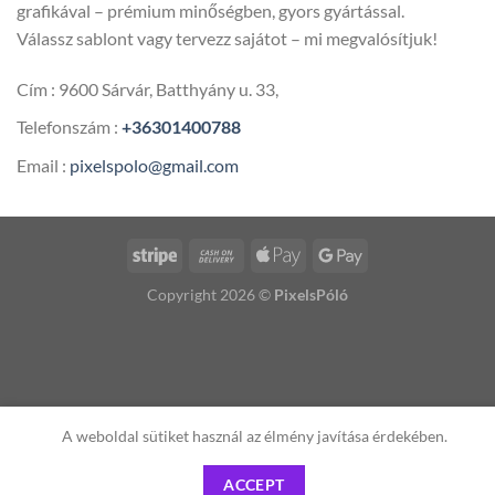
grafikával – prémium minőségben, gyors gyártással.
Válassz sablont vagy tervezz sajátot – mi megvalósítjuk!
Cím : 9600 Sárvár, Batthyány u. 33,
Telefonszám :
+36301400788
Email :
pixelspolo@gmail.com
Copyright 2026 ©
PixelsPóló
A weboldal sütiket használ az élmény javítása érdekében.
ACCEPT