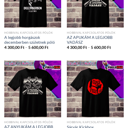
HOBBIVAL KAPCSOLATOS PÓLÓK
HOBBIVAL KAPCSOLATOS PÓLÓK
A legjobb horgászok
AZ APUKÁM A LEGJOBB
decemberben születnek póló
VADÁSZ
Ártartomány:
Ártartom
4 300,00
Ft
–
5 600,00
Ft
4 300,00
Ft
–
5 600,00
Ft
4
4
300,00 Ft
300,00 Ft
-
-
5
5
600,00 Ft
600,00 Ft
HOBBIVAL KAPCSOLATOS PÓLÓK
HOBBIVAL KAPCSOLATOS PÓLÓK
AZ ANYUKÁM A LEGJOBB
Sárvár Kickbox