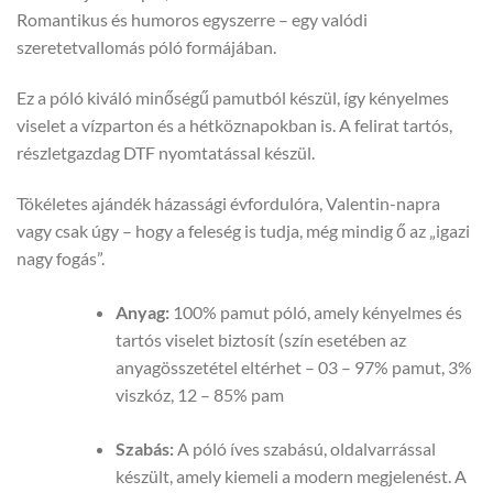
Romantikus és humoros egyszerre – egy valódi
szeretetvallomás póló formájában.
Ez a póló kiváló minőségű pamutból készül, így kényelmes
viselet a vízparton és a hétköznapokban is. A felirat tartós,
részletgazdag DTF nyomtatással készül.
Tökéletes ajándék házassági évfordulóra, Valentin-napra
vagy csak úgy – hogy a feleség is tudja, még mindig ő az „igazi
nagy fogás”.
Anyag:
100% pamut póló, amely kényelmes és
tartós viselet biztosít (szín esetében az
anyagösszetétel eltérhet – 03 – 97% pamut, 3%
viszkóz, 12 – 85% pam
Szabás:
A póló íves szabású, oldalvarrással
készült, amely kiemeli a modern megjelenést. A