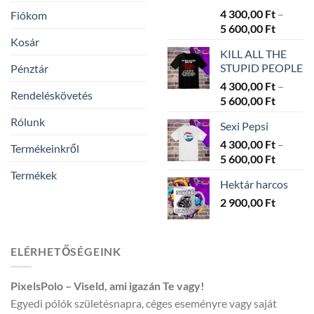
4 300,00
Ft
–
Fiókom
Ártarto
5 600,00
Ft
Kosár
4
KILL ALL THE
300,00 
STUPID PEOPLE
Pénztár
-
4 300,00
Ft
–
5
Rendeléskövetés
Ártarto
5 600,00
Ft
600,00 
4
Rólunk
Sexi Pepsi
300,00 
4 300,00
Ft
-
–
Termékeinkről
Ártarto
5 600,00
Ft
5
4
600,00 
Termékek
Hektár harcos
300,00 
2 900,00
Ft
-
5
600,00 
ELÉRHETŐSÉGEINK
PixelsPolo – Viseld, ami igazán Te vagy!
Egyedi pólók születésnapra, céges eseményre vagy saját