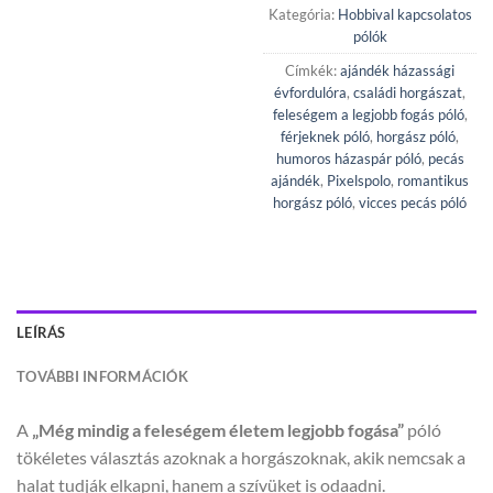
Kategória:
Hobbival kapcsolatos
pólók
Címkék:
ajándék házassági
évfordulóra
,
családi horgászat
,
feleségem a legjobb fogás póló
,
férjeknek póló
,
horgász póló
,
humoros házaspár póló
,
pecás
ajándék
,
Pixelspolo
,
romantikus
horgász póló
,
vicces pecás póló
LEÍRÁS
TOVÁBBI INFORMÁCIÓK
A
„Még mindig a feleségem életem legjobb fogása”
póló
tökéletes választás azoknak a horgászoknak, akik nemcsak a
halat tudják elkapni, hanem a szívüket is odaadni.