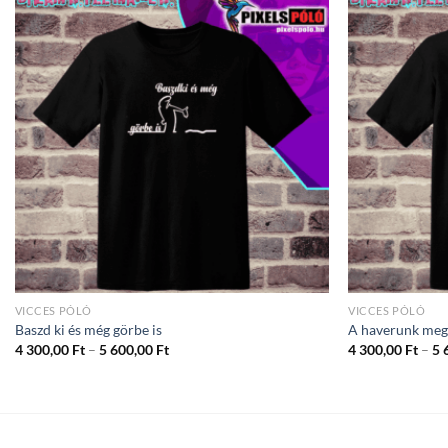
VICCES PÓLÓ
VICCES PÓLÓ
Baszd ki és még görbe is
A haverunk megn
Ártartomány:
4 300,00
Ft
–
5 600,00
Ft
4 300,00
Ft
–
5 
4
300,00 Ft
-
5
600,00 Ft