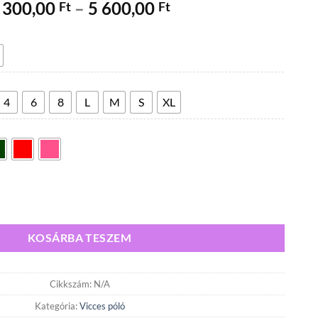
Ártartomány:
 300,00
–
5 600,00
Ft
Ft
4
300,00 Ft
-
5
600,00 Ft
4
6
8
L
M
S
XL
yiség
KOSÁRBA TESZEM
Cikkszám:
N/A
Kategória:
Vicces póló