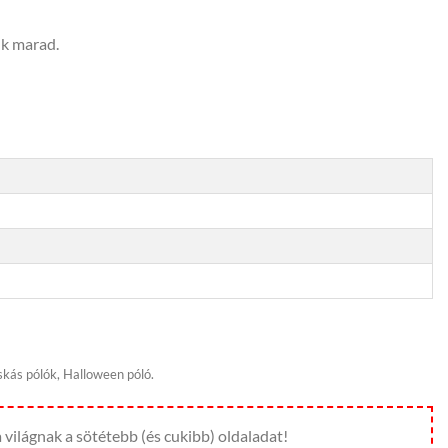
nk marad.
kás pólók, Halloween póló.
ilágnak a sötétebb (és cukibb) oldaladat!