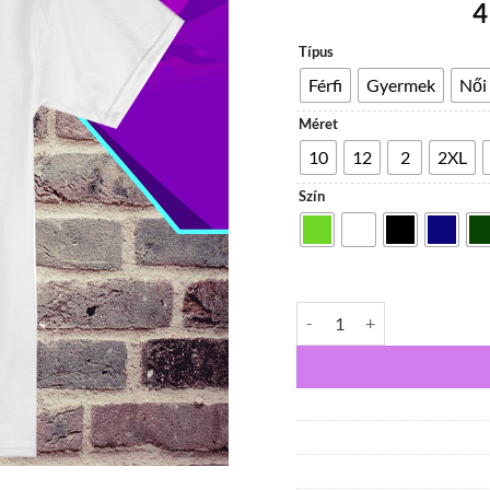
4
Típus
Férfi
Gyermek
Női
Méret
10
12
2
2XL
Szín
Michael Meowers póló menn