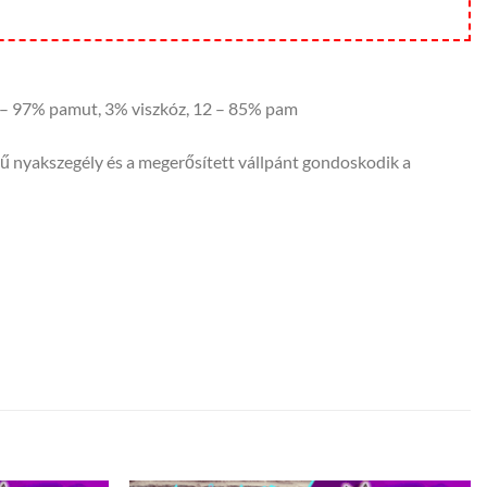
03 – 97% pamut, 3% viszkóz, 12 – 85% pam
sű nyakszegély és a megerősített vállpánt gondoskodik a