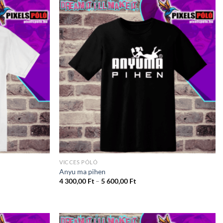
VICCES PÓLÓ
Anyu ma pihen
ány:
Ártartomány:
4 300,00
Ft
–
5 600,00
Ft
4
300,00 Ft
-
5
600,00 Ft