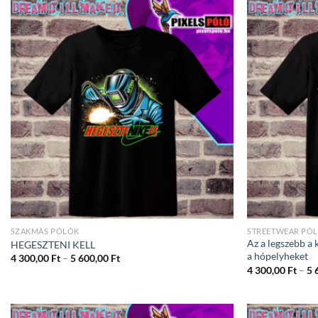
SZAKMÁS PÓLÓK
STREETWEAR PÓL
Az a legszebb a
HEGESZTENI KELL
a hópelyheket
Ártartomány:
4 300,00
Ft
–
5 600,00
Ft
4
4 300,00
Ft
–
5 
300,00 Ft
-
5
600,00 Ft