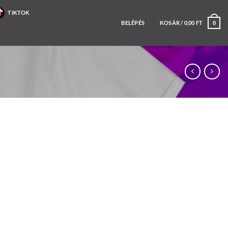
TIKTOK
BELÉPÉS
KOSÁR /
0,00
FT
0