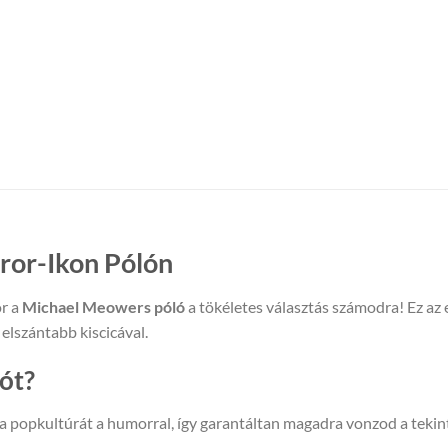
ror-Ikon Pólón
or a
Michael Meowers póló
a tökéletes választás számodra! Ez az 
elszántabb kiscicával.
ót?
a popkultúrát a humorral, így garantáltan magadra vonzod a tekin