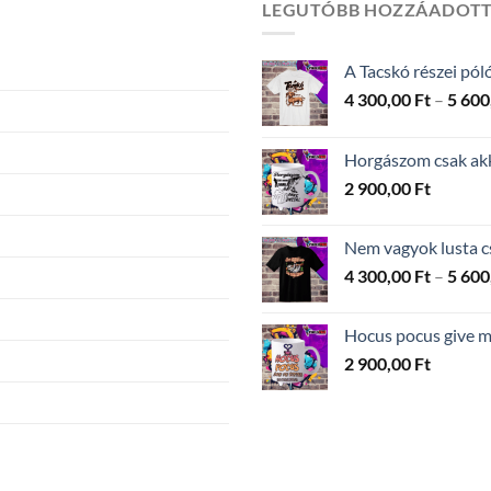
LEGUTÓBB HOZZÁADOT
A Tacskó részei pól
4 300,00
Ft
–
5 600
Horgászom csak akko
2 900,00
Ft
Nem vagyok lusta c
4 300,00
Ft
–
5 600
Hocus pocus give me
2 900,00
Ft