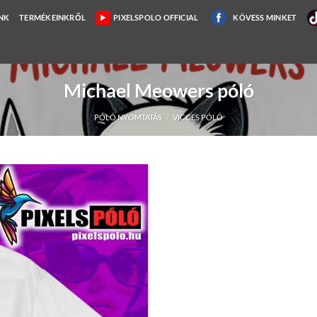
NK
TERMÉKEINKRŐL
PIXELSPOLO OFFICIAL
KÖVESS MINKET
Michael Meowers póló
PÓLÓ NYOMTATÁS
/
VICCES PÓLÓ