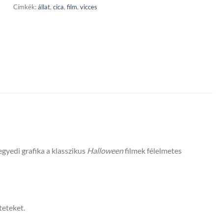
Címkék:
állat
,
cica
,
film
,
vicces
egyedi grafika a klasszikus
Halloween
filmek félelmetes
teteket.