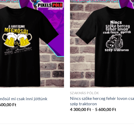
600,00 Ft
SZAKMÁS PÓLÓK
Nincs szőke herceg fehér lovon csa
ősül mi csak inni jöttünk
szép traktoron
Ártartomány:
600,00
Ft
4
Ártartom
4 300,00
Ft
–
5 600,00
Ft
300,00 Ft
4
-
300,00 Ft
5
-
600,00 Ft
5
600,00 Ft