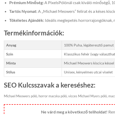
Prémium Minőség:
A PixelsPólónál csak kiváló minőségű, 
Tartós Nyomat:
A „Michael Meowers” felirat és a késes kisci
Tökéletes Ajándék:
Ideális meglepetés horrorrajongóknak, m
Termékinformációk:
Anyag
100% Puha, légáteresztő pamut
Szín
Klasszikus fehér (vagy választhat
Minta
Michael Meowers kiscica késsel
Stílus
Unisex, kényelmes utcai viselet
SEO Kulcsszavak a kereséshez:
Michael Meowers póló, horror macska póló, vicces Michael Myers póló, mac
Ne várd meg a következő teliholdat!
Rend