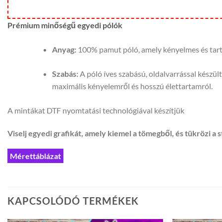
Prémium minőségű egyedi pólók
Anyag:
100% pamut póló, amely kényelmes és tartós
Szabás:
A póló íves szabású, oldalvarrással készül
maximális kényelemről és hosszú élettartamról.
A mintákat DTF nyomtatási technológiával készítjük
Viselj egyedi grafikát, amely kiemel a tömegből, és tükrözi a s
Mérettáblázat
KAPCSOLÓDÓ TERMÉKEK