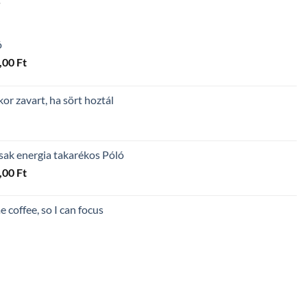
T
ó
Ártartomány:
,00
Ft
4
300,00 Ft
r zavart, ha sört hoztál
-
5
600,00 Ft
sak energia takarékos Póló
Ártartomány:
,00
Ft
4
300,00 Ft
 coffee, so I can focus
-
5
600,00 Ft