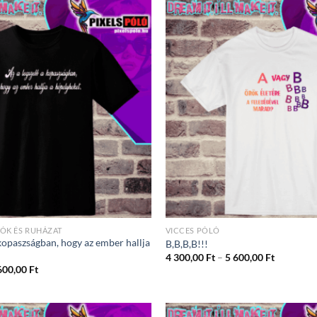
ÓK ÉS RUHÁZAT
VICCES PÓLÓ
 kopaszságban, hogy az ember hallja
B,B,B,B!!!
Ártartom
4 300,00
Ft
–
5 600,00
Ft
4
Ártartomány:
600,00
Ft
300,00 Ft
4
-
300,00 Ft
5
-
600,00 Ft
5