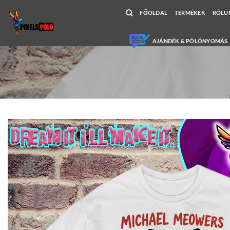
Skip
FŐOLDAL
TERMÉKEK
RÓLU
to
content
AJÁNDÉK & PÓLÓNYOMÁS