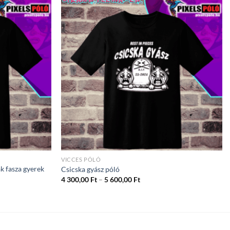
VICCES PÓLÓ
k fasza gyerek
Csicska gyász póló
Ártartomány:
4 300,00
Ft
–
5 600,00
Ft
4
ány:
300,00 Ft
-
5
600,00 Ft