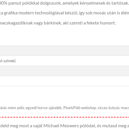
100% pamut pólókkal dolgozunk, amelyek kényelmesek és tartósak.
ca grafika modern technológiával készül, így sok mosás után is élé
acskagazdiknak vagy bárkinek, aki szereti a fekete humort.
ó színek)
skás mém póló, egyedi horror ajándék, PixelsPóló webshop, vicces kutyás-macs
eld meg most a saját Michael Meowers pólódat, és mutasd meg a v