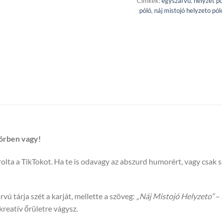
Címkék:
egyszarvú
,
helyzet pó
póló
,
náj mistojó helyzeto pól
körben vagy!
olta a TikTokot. Ha te is odavagy az abszurd humorért, vagy csak 
vú tárja szét a karját, mellette a szöveg:
„Náj Mistojó Helyzeto”
– 
kreatív őrületre vágysz.