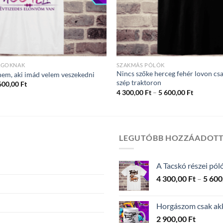
AGOKNAK
SZAKMÁS PÓLÓK
Nincs szőke herceg fehér lovon csa
em, aki imád velem veszekedni
szép traktoron
Ártartomány:
600,00
Ft
4
Ártartom
4 300,00
Ft
–
5 600,00
Ft
300,00 Ft
4
-
300,00 Ft
5
-
600,00 Ft
5
600,00 Ft
LEGUTÓBB HOZZÁADOT
A Tacskó részei pól
4 300,00
Ft
–
5 600
Horgászom csak akko
2 900,00
Ft