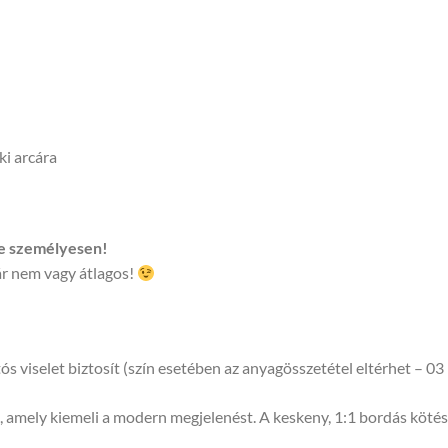
ki arcára
be személyesen!
ár nem vagy átlagos!
 viselet biztosít (szín esetében az anyagösszetétel eltérhet – 
t, amely kiemeli a modern megjelenést. A keskeny, 1:1 bordás köté