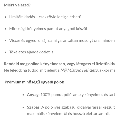
Miért válaszd?
Limitált kiadás – csak rövid ideig elérhető
Minőségi, kényelmes pamut anyagból készül
Vicces és egyedi dizájn, ami garantáltan mosolyt csal minden
Tökéletes ajándék ötlet is
Rendeld meg online kényelmesen, vagy látogass el üzletünk
Ne feledd: ha tudod, mit jelent a
Náj Mistojó Helyzeto
, akkor m
Prémium minőségű egyedi pólók
Anyag:
100% pamut póló, amely kényelmes és tartós
Szabás:
A póló íves szabású, oldalvarrással készül
maximális kényelemről és hosszú élettartamról.