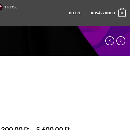
TIKTOK
BELÉPÉS
KOSÁR /
0,00
FT
0
Ártartomány:
 300,00
–
5 600,00
Ft
Ft