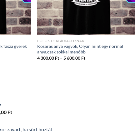
PÓLÓK CSALÁDTAGOKNAK
k fasza gyerek
Kosaras anya vagyok, Olyan mint egy normál
anya,csak sokkal menőbb
ány:
Ártartomány:
4 300,00
Ft
–
5 600,00
Ft
4
300,00 Ft
-
5
600,00 Ft
T
ó
Ártartomány:
,00
Ft
4
300,00 Ft
r zavart, ha sört hoztál
-
5