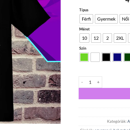
Típus
Férfi
Gyermek
Női
Méret
10
12
2
2XL
Szín
Naj mistojo helyzeto póló m
Kategóriák:
A