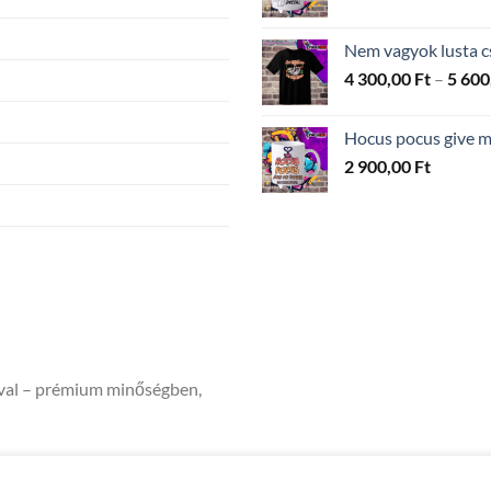
Nem vagyok lusta c
4 300,00
Ft
–
5 600
Hocus pocus give me
2 900,00
Ft
ával – prémium minőségben,