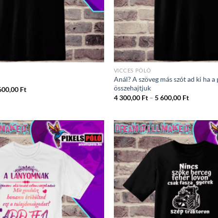
VICCES PÓLÓ
Anál? A szöveg más szót ad ki ha a
összehajtjuk
Ártartomány:
600,00
Ft
4
Ártartom
4 300,00
Ft
–
5 600,00
Ft
300,00 Ft
4
-
300,00 Ft
5
-
600,00 Ft
5
600,00 Ft