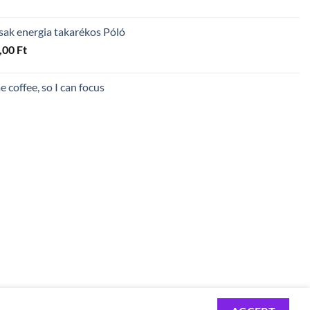
600,00 Ft
sak energia takarékos Póló
Ártartomány:
,00
Ft
4
300,00 Ft
 coffee, so I can focus
-
5
600,00 Ft