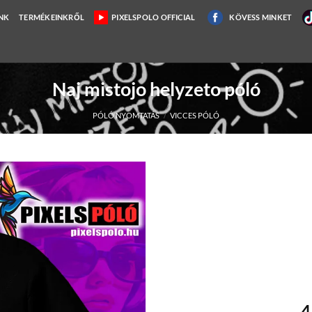
NK
TERMÉKEINKRŐL
PIXELSPOLO OFFICIAL
KÖVESS MINKET
Naj mistojo helyzeto póló
PÓLÓ NYOMTATÁS
/
VICCES PÓLÓ
4