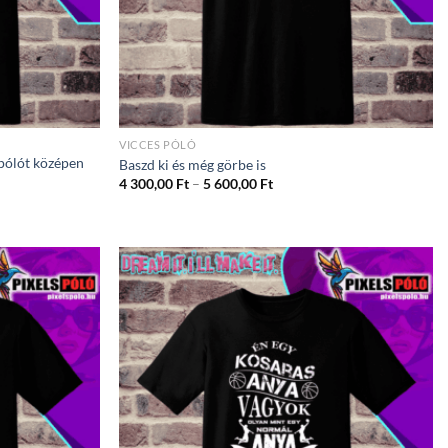
VICCES PÓLÓ
 pólót középen
Baszd ki és még görbe is
Ártartomány:
4 300,00
Ft
–
5 600,00
Ft
4
ány:
300,00 Ft
-
5
600,00 Ft