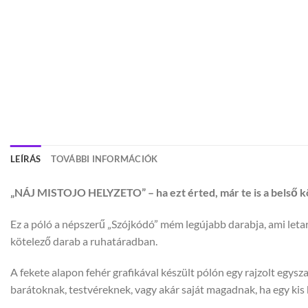
LEÍRÁS
TOVÁBBI INFORMÁCIÓK
„NÁJ MISTOJO HELYZETO” – ha ezt érted, már te is a belső 
Ez a póló a népszerű „Szójkódó” mém legújabb darabja, ami letar
kötelező darab a ruhatáradban.
A fekete alapon fehér grafikával készült pólón egy rajzolt egyszar
barátoknak, testvéreknek, vagy akár saját magadnak, ha egy kis 