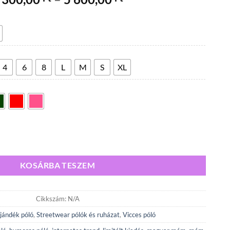
4
300,00 Ft
-
5
600,00 Ft
4
6
8
L
M
S
XL
ennyiség
KOSÁRBA TESZEM
Cikkszám:
N/A
jándék póló
,
Streetwear pólók és ruházat
,
Vicces póló