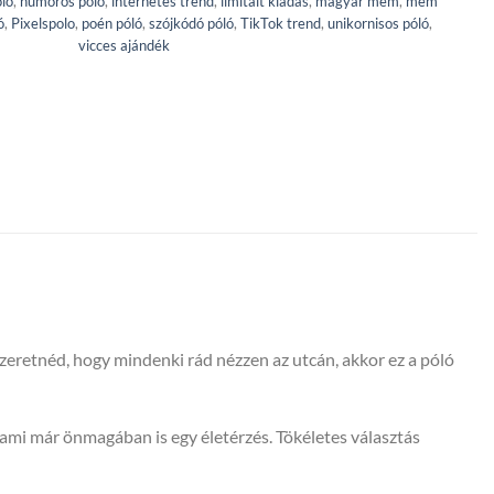
ló
,
humoros póló
,
internetes trend
,
limitált kiadás
,
magyar mém
,
mém
ó
,
Pixelspolo
,
poén póló
,
szójkódó póló
,
TikTok trend
,
unikornisos póló
,
vicces ajándék
szeretnéd, hogy mindenki rád nézzen az utcán, akkor ez a póló
ami már önmagában is egy életérzés. Tökéletes választás