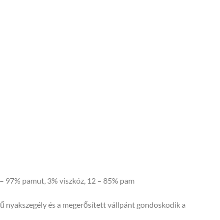
03 – 97% pamut, 3% viszkóz, 12 – 85% pam
sű nyakszegély és a megerősített vállpánt gondoskodik a