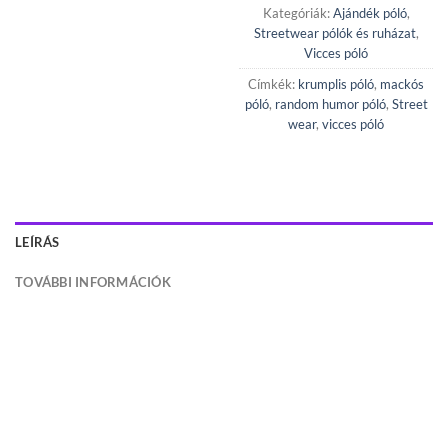
Kategóriák:
Ajándék póló
,
Streetwear pólók és ruházat
,
Vicces póló
Címkék:
krumplis póló
,
mackós
póló
,
random humor póló
,
Street
wear
,
vicces póló
LEÍRÁS
TOVÁBBI INFORMÁCIÓK