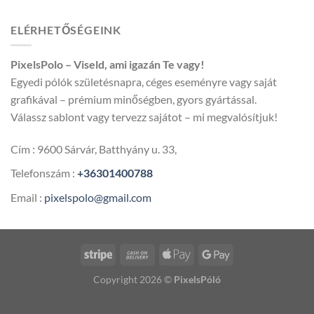
4
300,00 
ELÉRHETŐSÉGEINK
-
5
PixelsPolo – Viseld, ami igazán Te vagy!
600,00 
Egyedi pólók születésnapra, céges eseményre vagy saját
grafikával – prémium minőségben, gyors gyártással.
Válassz sablont vagy tervezz sajátot – mi megvalósítjuk!
Cím : 9600 Sárvár, Batthyány u. 33,
Telefonszám :
+36301400788
Email :
pixelspolo@gmail.com
Copyright 2026 ©
PixelsPóló