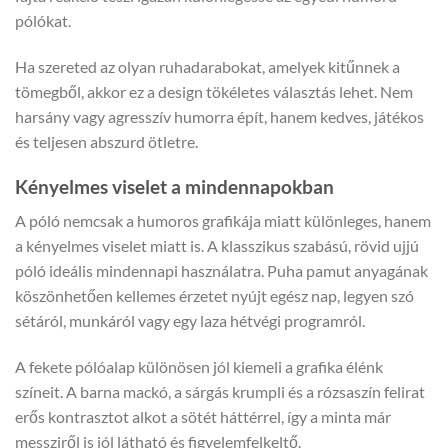
pólókat.
Ha szereted az olyan ruhadarabokat, amelyek kitűnnek a
tömegből, akkor ez a design tökéletes választás lehet. Nem
harsány vagy agresszív humorra épít, hanem kedves, játékos
és teljesen abszurd ötletre.
Kényelmes viselet a mindennapokban
A póló nemcsak a humoros grafikája miatt különleges, hanem
a kényelmes viselet miatt is. A klasszikus szabású, rövid ujjú
póló ideális mindennapi használatra. Puha pamut anyagának
köszönhetően kellemes érzetet nyújt egész nap, legyen szó
sétáról, munkáról vagy egy laza hétvégi programról.
A fekete pólóalap különösen jól kiemeli a grafika élénk
színeit. A barna mackó, a sárgás krumpli és a rózsaszín felirat
erős kontrasztot alkot a sötét háttérrel, így a minta már
messziről is jól látható és figyelemfelkeltő.