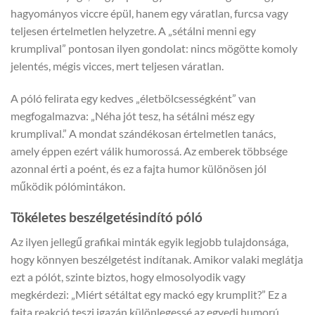
hagyományos viccre épül, hanem egy váratlan, furcsa vagy
teljesen értelmetlen helyzetre. A „sétálni menni egy
krumplival” pontosan ilyen gondolat: nincs mögötte komoly
jelentés, mégis vicces, mert teljesen váratlan.
A póló felirata egy kedves „életbölcsességként” van
megfogalmazva: „Néha jót tesz, ha sétálni mész egy
krumplival.” A mondat szándékosan értelmetlen tanács,
amely éppen ezért válik humorossá. Az emberek többsége
azonnal érti a poént, és ez a fajta humor különösen jól
működik pólómintákon.
Tökéletes beszélgetésindító póló
Az ilyen jellegű grafikai minták egyik legjobb tulajdonsága,
hogy könnyen beszélgetést indítanak. Amikor valaki meglátja
ezt a pólót, szinte biztos, hogy elmosolyodik vagy
megkérdezi: „Miért sétáltat egy mackó egy krumplit?” Ez a
fajta reakció teszi igazán különlegessé az egyedi humorú