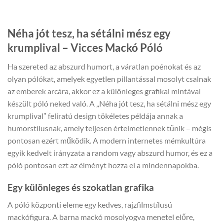
Néha jót tesz, ha sétálni mész egy
krumplival – Vicces Mackó Póló
Ha szereted az abszurd humort, a váratlan poénokat és az
olyan pólókat, amelyek egyetlen pillantással mosolyt csalnak
az emberek arcára, akkor ez a különleges grafikai mintával
készült póló neked való. A „Néha jót tesz, ha sétálni mész egy
krumplival” feliratú design tökéletes példája annak a
humorstílusnak, amely teljesen értelmetlennek tűnik – mégis
pontosan ezért működik. A modern internetes mémkultúra
egyik kedvelt irányzata a random vagy abszurd humor, és ez a
póló pontosan ezt az élményt hozza el a mindennapokba.
Egy különleges és szokatlan grafika
A póló központi eleme egy kedves, rajzfilmstílusú
mackófigura. A barna mackó mosolyogva menetel előre,