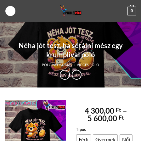
Skip
0
to
content
Néha jót tesz, ha sétálni mész egy
krumplival póló
PÓLÓ NYOMTATÁS
/
VICCES PÓLÓ
4 300,00
–
Ft
Árta
5 600,00
Ft
4
Típus
300,
-
Férfi
Gyermek
Női