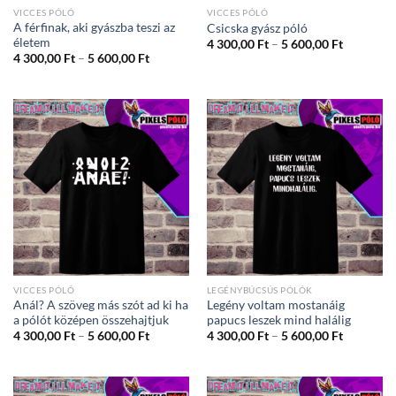
VICCES PÓLÓ
VICCES PÓLÓ
A férfinak, aki gyászba teszi az
Csicska gyász póló
életem
Ártartom
4 300,00
Ft
–
5 600,00
Ft
4
Ártartomány:
4 300,00
Ft
–
5 600,00
Ft
300,00 Ft
4
-
300,00 Ft
5
-
600,00 Ft
5
600,00 Ft
VICCES PÓLÓ
LEGÉNYBÚCSÚS PÓLÓK
Anál? A szöveg más szót ad ki ha
Legény voltam mostanáig
a pólót középen összehajtjuk
papucs leszek mind halálig
Ártartomány:
Ártartom
4 300,00
Ft
–
5 600,00
Ft
4 300,00
Ft
–
5 600,00
Ft
4
4
300,00 Ft
300,00 Ft
-
-
5
5
600,00 Ft
600,00 Ft