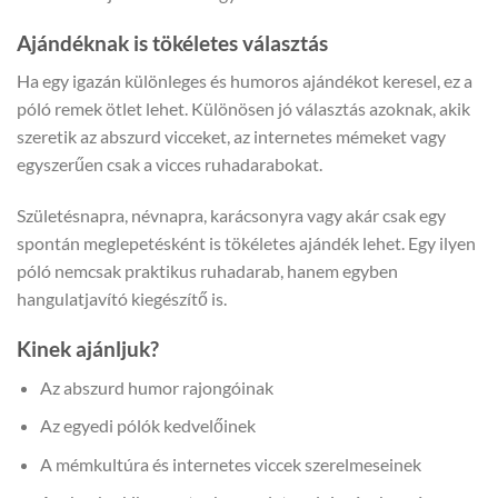
Ajándéknak is tökéletes választás
Ha egy igazán különleges és humoros ajándékot keresel, ez a
póló remek ötlet lehet. Különösen jó választás azoknak, akik
szeretik az abszurd vicceket, az internetes mémeket vagy
egyszerűen csak a vicces ruhadarabokat.
Születésnapra, névnapra, karácsonyra vagy akár csak egy
spontán meglepetésként is tökéletes ajándék lehet. Egy ilyen
póló nemcsak praktikus ruhadarab, hanem egyben
hangulatjavító kiegészítő is.
Kinek ajánljuk?
Az abszurd humor rajongóinak
Az egyedi pólók kedvelőinek
A mémkultúra és internetes viccek szerelmeseinek