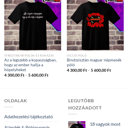
STREETWEAR PÓLÓK ÉS RUHÁZAT
VICCES PÓLÓ
Az a legszebb a kopaszságban,
Bindzsisztán magyar népmesék
hogy az ember hallja a
póló
hópelyheket
Ártartom
4 300,00
Ft
–
5 600,00
Ft
4
Ártartomány:
4 300,00
Ft
–
5 600,00
Ft
300,00 Ft
4
-
300,00 Ft
5
-
600,00 Ft
5
600,00 Ft
OLDALAK
LEGUTÓBB
HOZZÁADOTT
Adatkezelési tájékoztató
18 vagyok most
Ajándék & Pólónyomás