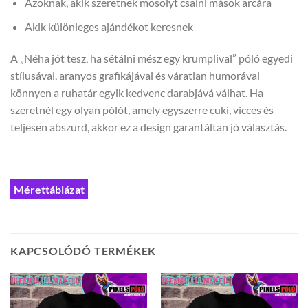
Azoknak, akik szeretnek mosolyt csalni mások arcára
Akik különleges ajándékot keresnek
A „Néha jót tesz, ha sétálni mész egy krumplival” póló egyedi
stílusával, aranyos grafikájával és váratlan humorával
könnyen a ruhatár egyik kedvenc darabjává válhat. Ha
szeretnél egy olyan pólót, amely egyszerre cuki, vicces és
teljesen abszurd, akkor ez a design garantáltan jó választás.
Mérettáblázat
KAPCSOLÓDÓ TERMÉKEK