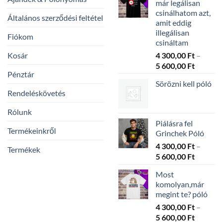
már legálisan
csinálhatom azt,
Általános szerződési feltétel
amit eddig
illegálisan
Fiókom
csináltam
Kosár
4 300,00
Ft
–
Ártarto
5 600,00
Ft
Pénztár
4
Sörözni kell póló
300,00 
Rendeléskövetés
-
5
Rólunk
600,00 
Piálásra fel
Termékeinkről
Grinchek Póló
4 300,00
Ft
–
Termékek
Ártarto
5 600,00
Ft
4
Most
300,00 
komolyan,már
-
megint te? póló
5
4 300,00
Ft
–
600,00 
Ártarto
5 600,00
Ft