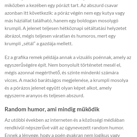
miközben a kezében egy pórázt tart. Az abszurd csavar
azonban itt következik: a póráz végén nem egy kutya vagy
más háziállat található, hanem egy boldogan mosolygó
krumpli. A jelenet teljesen hétköznapi sétáltatási helyzetet
ábrázol, mégis teljesen váratlan és humoros, mert egy
krumpli „sétál” a gazdája mellett.
Ez a grafika remek példája annak a vizuális poénnak, amely az
egyszerűségére épít. Nem bonyolult történetet mesél el,
mégis azonnal megérthető, és szinte mindenki számára
vicces. A mackó barátságos megjelenése, a krumpli mosolya
és a pórázos jelenet együtt olyan képet alkot, amely
egyszerre aranyos és teljesen abszurd.
Random humor, ami mindig működik
Az utóbbi években az interneten és a közösségi médiában
rendkívül népszerűvé vált az úgynevezett random humor.
Ennek a lényege, hogy a poén gyakran nem logikus vagy