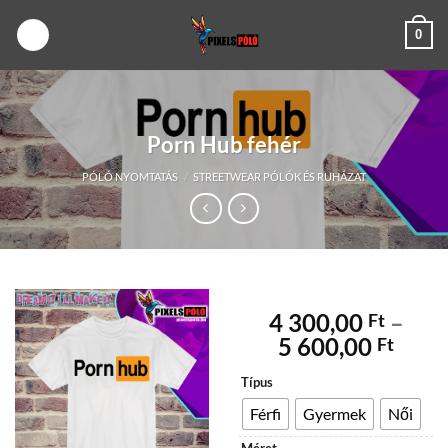
Skip
0
to
content
Porn Hub fehér
PÓLÓ NYOMTATÁS
/
STREETWEAR PÓLÓK ÉS RUHÁZAT
4 300,00
–
Ft
Árta
5 600,00
Ft
4
Típus
300,
-
Férfi
Gyermek
Női
5