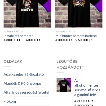
AJÁNDÉK PÓLÓ
AJÁNDÉK PÓLÓ
inmate of the month
Milf hunter narancs háttérel
Ártartomány:
Ártartom
4 300,00
Ft
–
5 600,00
Ft
4 300,00
Ft
–
5 600,00
Ft
4
4
300,00 Ft
300,00 Ft
-
-
5
5
600,00 Ft
600,00 Ft
OLDALAK
LEGUTÓBB
HOZZÁADOTT
Adatkezelési tájékoztató
Az
Ajándék & Pólónyomás
alkoholmentes
sör az első lépés
Általános szerződési feltétel
a guminő felé
4 300,00
Ft
–
Fiókom
Ártarto
5 600,00
Ft