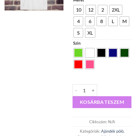
Méret
600,
10
12
2
2XL
4
6
8
L
M
S
XL
Szín
Porn Hub fehér mennyiség
KOSÁRBA TESZEM
Cikkszám:
N/A
Kategóriák:
Ajándék póló
,