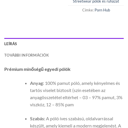
Streetwear pólók és ruházat
Címke:
Porn Hub
LEÍRÁS
TOVÁBBI INFORMÁCIÓK
Prémium minőségű egyedi pólók
Anyag:
100% pamut póló, amely kényelmes és
tartós viselet biztosít (szín esetében az
anyagösszetétel eltérhet – 03 – 97% pamut, 3%
viszkóz, 12 – 85% pam
Szabás:
A póló íves szabású, oldalvarrással
készült, amely kiemeli a modern megjelenést. A