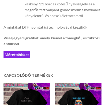
keskeny, 1:1 bordás kötésű nyakszegély és a
megerősített vállpánt gondoskodik a maximális
kényelemről és hosszú élettartamról.
A mintákat DTF nyomtatási technológiával készítjük
Viselj egyedi grafikát, amely kiemel a tömegből, és tükrözi
a stílusod.
Mérettáblázat
KAPCSOLÓDÓ TERMÉKEK