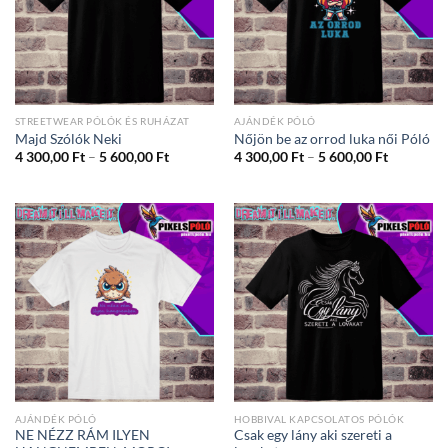
STREETWEAR PÓLÓK ÉS RUHÁZAT
AJÁNDÉK PÓLÓ
Majd Szólók Neki
Nőjön be az orrod luka női Póló
Ártartomány:
Ártartom
4 300,00
Ft
–
5 600,00
Ft
4 300,00
Ft
–
5 600,00
Ft
4
4
300,00 Ft
300,00 Ft
-
-
5
5
600,00 Ft
600,00 Ft
AJÁNDÉK PÓLÓ
HOBBIVAL KAPCSOLATOS PÓLÓK
NE NÉZZ RÁM ILYEN
Csak egy lány aki szereti a