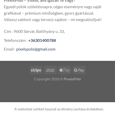
PixelsPolo – Viseld, ami igazán Te vagy!
600,00 
Egyedi pólók születésnapra, céges eseményre vagy saját
grafikával – prémium minőségben, gyors gyártással.
Válassz sablont vagy tervezz sajátot – mi megvalósítjuk!
Cím : 9600 Sárvár, Batthyány u. 33,
Telefonszám :
+36301400788
Email :
pixelspolo@gmail.com
Copyright 2026 ©
PixelsPóló
A weboldal sütiket használ az élmény javítása érdekében.