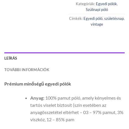
Kategóriák:
Egyedi pólók
,
Szülinapi póló
Címkék:
Egyedi póló
,
születésnap
,
vintage
LEÍRÁS
TOVÁBBI INFORMÁCIÓK
Prémium minőségű egyedi pólók
Anyag:
100% pamut póló, amely kényelmes és
tartós viselet biztosít (szín esetében az
anyagösszetétel eltérhet – 03 – 97% pamut, 3%
viszkóz, 12 – 85% pam