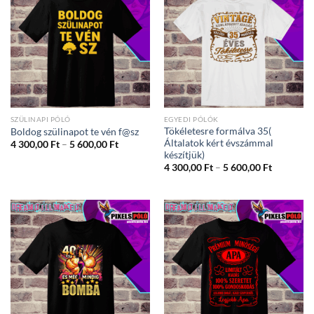
SZÜLINAPI PÓLÓ
EGYEDI PÓLÓK
Tökéletesre formálva 35(
Boldog szülinapot te vén f@sz
Általatok kért évszámmal
Ártartomány:
4 300,00
Ft
–
5 600,00
Ft
4
készítjük)
300,00 Ft
Ártartom
4 300,00
Ft
–
5 600,00
Ft
-
4
5
300,00 Ft
600,00 Ft
-
5
600,00 Ft