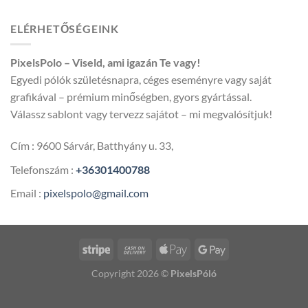
ELÉRHETŐSÉGEINK
PixelsPolo – Viseld, ami igazán Te vagy!
Egyedi pólók születésnapra, céges eseményre vagy saját
grafikával – prémium minőségben, gyors gyártással.
Válassz sablont vagy tervezz sajátot – mi megvalósítjuk!
Cím : 9600 Sárvár, Batthyány u. 33,
Telefonszám :
+36301400788
Email :
pixelspolo@gmail.com
Copyright 2026 ©
PixelsPóló