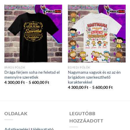
5
-
600,00 Ft
5
600,00 Ft
PÁROS PÓLÓK
EGYEDI PÓLÓK
Drága férjem soha ne feletsd el
Nagymama vagyok és ez az én
mennyire szeretlek
brigádom szerkeszthető
karakterekkel
Ártartomány:
4 300,00
Ft
–
5 600,00
Ft
4
Ártartom
4 300,00
Ft
–
5 600,00
Ft
300,00 Ft
4
-
300,00 Ft
5
-
600,00 Ft
5
600,00 Ft
OLDALAK
LEGUTÓBB
HOZZÁADOTT
Adatkezelési tájékoztató