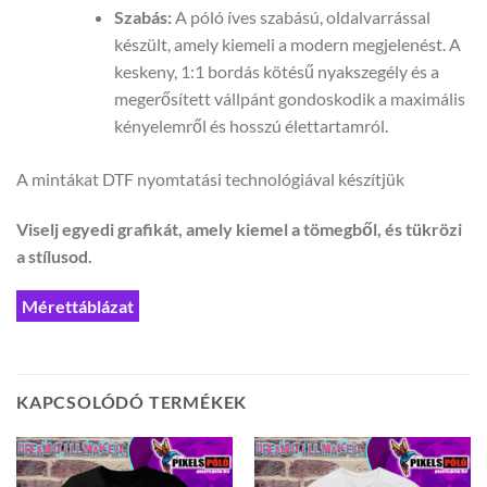
Szabás:
A póló íves szabású, oldalvarrással
készült, amely kiemeli a modern megjelenést. A
keskeny, 1:1 bordás kötésű nyakszegély és a
megerősített vállpánt gondoskodik a maximális
kényelemről és hosszú élettartamról.
A mintákat DTF nyomtatási technológiával készítjük
Viselj egyedi grafikát, amely kiemel a tömegből, és tükrözi
a stílusod.
Mérettáblázat
KAPCSOLÓDÓ TERMÉKEK