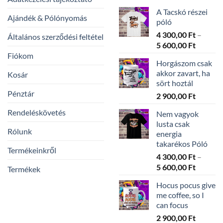
A Tacskó részei
Ajándék & Pólónyomás
póló
4 300,00
Ft
–
Általános szerződési feltétel
Ártarto
5 600,00
Ft
4
Fiókom
Horgászom csak
300,00 
akkor zavart, ha
Kosár
-
sört hoztál
5
Pénztár
2 900,00
Ft
600,00 
Rendeléskövetés
Nem vagyok
lusta csak
Rólunk
energia
takarékos Póló
Termékeinkről
4 300,00
Ft
–
Ártarto
5 600,00
Ft
Termékek
4
Hocus pocus give
300,00 
me coffee, so I
-
can focus
5
2 900,00
Ft
600,00 