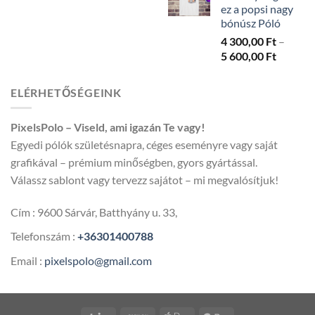
ez a popsi nagy
5
bónúsz Póló
600,00 
4 300,00
Ft
–
Ártarto
5 600,00
Ft
4
300,00 
ELÉRHETŐSÉGEINK
-
5
PixelsPolo – Viseld, ami igazán Te vagy!
600,00 
Egyedi pólók születésnapra, céges eseményre vagy saját
grafikával – prémium minőségben, gyors gyártással.
Válassz sablont vagy tervezz sajátot – mi megvalósítjuk!
Cím : 9600 Sárvár, Batthyány u. 33,
Telefonszám :
+36301400788
Email :
pixelspolo@gmail.com