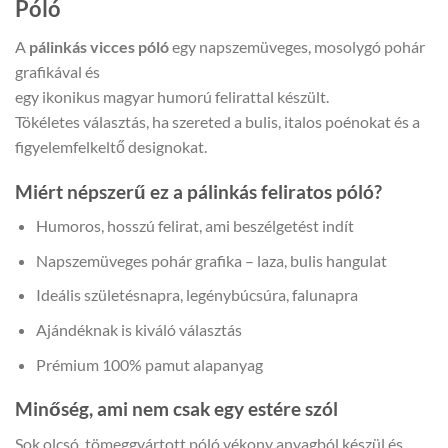
Póló
A
pálinkás vicces póló
egy napszemüveges, mosolygó pohár
grafikával és
egy ikonikus magyar humorú felirattal készült.
Tökéletes választás, ha szereted a bulis, italos poénokat és a
figyelemfelkeltő designokat.
Miért népszerű ez a pálinkás feliratos póló?
Humoros, hosszú felirat, ami beszélgetést indít
Napszemüveges pohár grafika – laza, bulis hangulat
Ideális születésnapra, legénybúcsúra, falunapra
Ajándéknak is kiváló választás
Prémium 100% pamut alapanyag
Minőség, ami nem csak egy estére szól
Sok olcsó, tömeggyártott póló vékony anyagból készül és