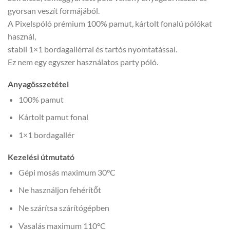
gyorsan veszít formájából.
A Pixelspóló prémium 100% pamut, kártolt fonalú pólókat
használ,
stabil 1×1 bordagallérral és tartós nyomtatással.
Ez nem egy egyszer használatos party póló.
Anyagösszetétel
100% pamut
Kártolt pamut fonal
1×1 bordagallér
Kezelési útmutató
Gépi mosás maximum 30°C
Ne használjon fehérítőt
Ne szárítsa szárítógépben
Vasalás maximum 110°C