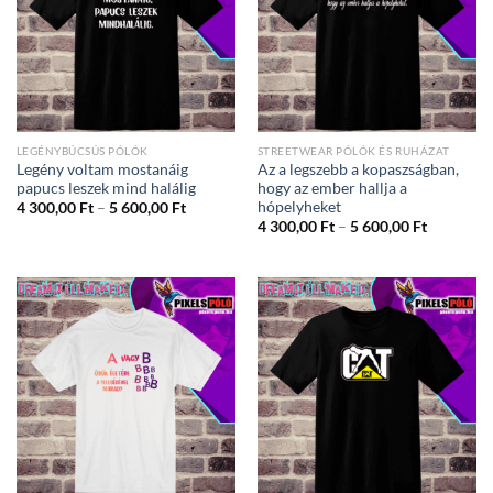
LEGÉNYBÚCSÚS PÓLÓK
STREETWEAR PÓLÓK ÉS RUHÁZAT
Legény voltam mostanáig
Az a legszebb a kopaszságban,
papucs leszek mind halálig
hogy az ember hallja a
hópelyheket
Ártartomány:
4 300,00
Ft
–
5 600,00
Ft
4
Ártartom
4 300,00
Ft
–
5 600,00
Ft
300,00 Ft
4
-
300,00 Ft
5
-
600,00 Ft
5
600,00 Ft