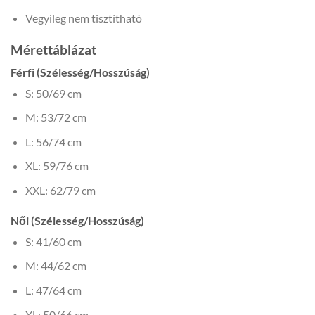
Vegyileg nem tisztítható
Mérettáblázat
Férfi (Szélesség/Hosszúság)
S: 50/69 cm
M: 53/72 cm
L: 56/74 cm
XL: 59/76 cm
XXL: 62/79 cm
Női (Szélesség/Hosszúság)
S: 41/60 cm
M: 44/62 cm
L: 47/64 cm
XL: 50/66 cm