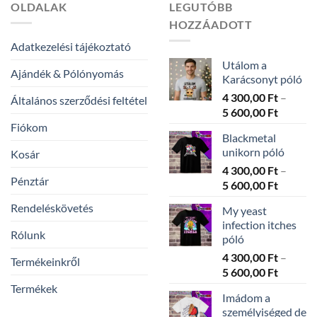
OLDALAK
LEGUTÓBB
HOZZÁADOTT
Adatkezelési tájékoztató
Utálom a
Ajándék & Pólónyomás
Karácsonyt póló
4 300,00
Ft
–
Általános szerződési feltétel
Ártarto
5 600,00
Ft
4
Fiókom
Blackmetal
300,00 
unikorn póló
Kosár
-
4 300,00
Ft
–
5
Pénztár
Ártarto
5 600,00
Ft
600,00 
4
Rendeléskövetés
My yeast
300,00 
infection itches
-
Rólunk
póló
5
4 300,00
Ft
–
600,00 
Termékeinkről
Ártarto
5 600,00
Ft
4
Termékek
Imádom a
300,00 
személyiséged de
-