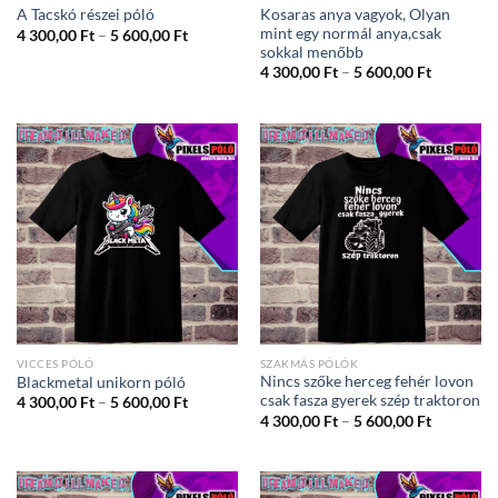
Kosaras anya vagyok, Olyan
A Tacskó részei póló
mint egy normál anya,csak
Ártartomány:
4 300,00
Ft
–
5 600,00
Ft
4
sokkal menőbb
300,00 Ft
Ártartom
4 300,00
Ft
–
5 600,00
Ft
-
4
5
300,00 Ft
600,00 Ft
-
5
600,00 Ft
VICCES PÓLÓ
SZAKMÁS PÓLÓK
Nincs szőke herceg fehér lovon
Blackmetal unikorn póló
csak fasza gyerek szép traktoron
Ártartomány:
4 300,00
Ft
–
5 600,00
Ft
4
Ártartom
4 300,00
Ft
–
5 600,00
Ft
300,00 Ft
4
-
300,00 Ft
5
-
600,00 Ft
5
600,00 Ft