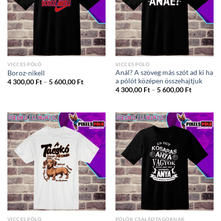
VICCES PÓLÓ
VICCES PÓLÓ
Anál? A szöveg más szót ad ki ha
Boroz-nikell
a pólót középen összehajtjuk
Ártartomány:
4 300,00
Ft
–
5 600,00
Ft
4
Ártartom
4 300,00
Ft
–
5 600,00
Ft
300,00 Ft
4
-
300,00 Ft
5
-
600,00 Ft
5
600,00 Ft
VICCES PÓLÓ
PÓLÓK CSALÁDTAGOKNAK