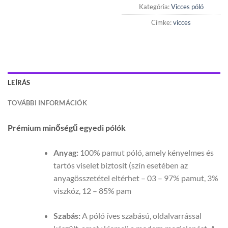
Kategória:
Vicces póló
Címke:
vicces
LEÍRÁS
TOVÁBBI INFORMÁCIÓK
Prémium minőségű egyedi pólók
Anyag:
100% pamut póló, amely kényelmes és
tartós viselet biztosít (szín esetében az
anyagösszetétel eltérhet – 03 – 97% pamut, 3%
viszkóz, 12 – 85% pam
Szabás:
A póló íves szabású, oldalvarrással