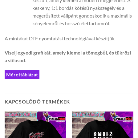
készült, amely kiemeli a modern megjelenést. A
keskeny, 1:1 bordás kötésű nyakszegély és a
megerősített vállpánt gondoskodik a maximális
kényelemről és hosszú élettartamról.
A mintákat DTF nyomtatási technológiával készítjük
Viselj egyedi grafikát, amely kiemel a tömegből, és tükrözi
a stílusod.
Mérettáblázat
KAPCSOLÓDÓ TERMÉKEK