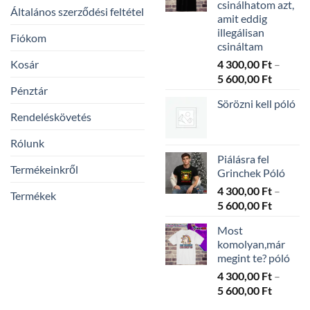
csinálhatom azt,
Általános szerződési feltétel
amit eddig
illegálisan
Fiókom
csináltam
Kosár
4 300,00
Ft
–
Ártarto
5 600,00
Ft
Pénztár
4
Sörözni kell póló
300,00 
Rendeléskövetés
-
5
Rólunk
600,00 
Piálásra fel
Termékeinkről
Grinchek Póló
4 300,00
Ft
–
Termékek
Ártarto
5 600,00
Ft
4
Most
300,00 
komolyan,már
-
megint te? póló
5
4 300,00
Ft
–
600,00 
Ártarto
5 600,00
Ft
4