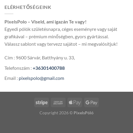
300,00 
ELÉRHETŐSÉGEINK
-
5
PixelsPolo – Viseld, ami igazán Te vagy!
600,00 
Egyedi pólók születésnapra, céges eseményre vagy saját
grafikával – prémium minőségben, gyors gyártással.
Válassz sablont vagy tervezz sajátot – mi megvalósítjuk!
Cím : 9600 Sárvár, Batthyány u. 33,
Telefonszám :
+36301400788
Email :
pixelspolo@gmail.com
Copyright 2026 ©
PixelsPóló