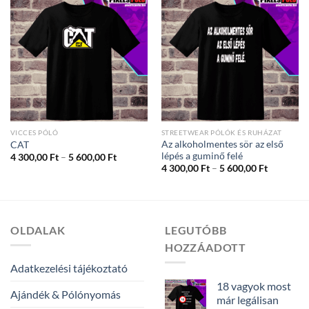
VICCES PÓLÓ
STREETWEAR PÓLÓK ÉS RUHÁZAT
Az alkoholmentes sör az első
CAT
lépés a guminő felé
Ártartomány:
4 300,00
Ft
–
5 600,00
Ft
4
Ártartom
4 300,00
Ft
–
5 600,00
Ft
300,00 Ft
4
-
300,00 Ft
5
-
600,00 Ft
5
600,00 Ft
OLDALAK
LEGUTÓBB
HOZZÁADOTT
Adatkezelési tájékoztató
18 vagyok most
Ajándék & Pólónyomás
már legálisan