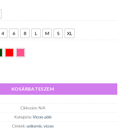
4
300,00 Ft
-
5
600,00 Ft
4
6
8
L
M
S
XL
óló mennyiség
KOSÁRBA TESZEM
Cikkszám:
N/A
Kategória:
Vicces póló
Címkék:
unikornis
,
vicces