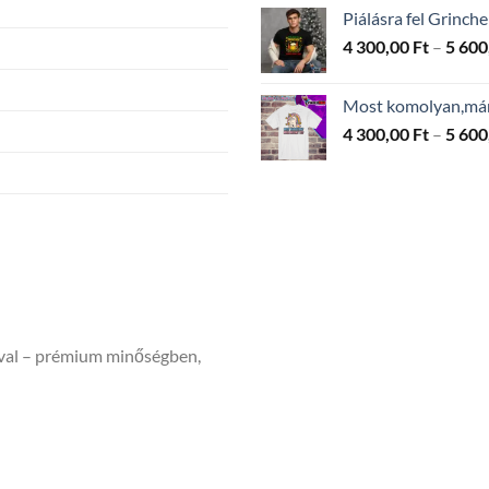
Piálásra fel Grinch
4 300,00
Ft
–
5 600
Most komolyan,már
4 300,00
Ft
–
5 600
ával – prémium minőségben,