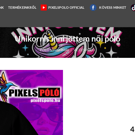
NK
TERMÉKEINKRŐL
PIXELSPOLO OFFICIAL
KÖVESS MINKET
Unikornis inni jöttem női póló
PÓLÓ NYOMTATÁS
/
VICCES PÓLÓ
4