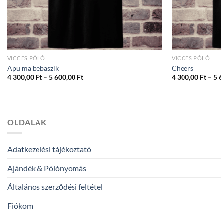
VICCES PÓLÓ
VICCES PÓLÓ
Apu ma bebaszik
Cheers
Ártartomány:
4 300,00
Ft
–
5 600,00
Ft
4 300,00
Ft
–
5 
4
300,00 Ft
-
5
600,00 Ft
OLDALAK
Adatkezelési tájékoztató
Ajándék & Pólónyomás
Általános szerződési feltétel
Fiókom