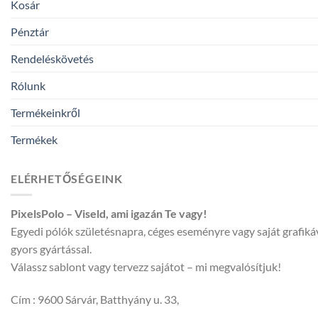
Kosár
Pénztár
Rendeléskövetés
Rólunk
Termékeinkről
Termékek
ELÉRHETŐSÉGEINK
PixelsPolo – Viseld, ami igazán Te vagy!
Egyedi pólók születésnapra, céges eseményre vagy saját grafik
gyors gyártással.
Válassz sablont vagy tervezz sajátot – mi megvalósítjuk!
Cím : 9600 Sárvár, Batthyány u. 33,