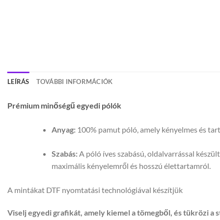
LEÍRÁS
TOVÁBBI INFORMÁCIÓK
Prémium minőségű egyedi pólók
Anyag:
100% pamut póló, amely kényelmes és tartós
Szabás:
A póló íves szabású, oldalvarrással készül
maximális kényelemről és hosszú élettartamról.
A mintákat DTF nyomtatási technológiával készítjük
Viselj egyedi grafikát, amely kiemel a tömegből, és tükrözi a s