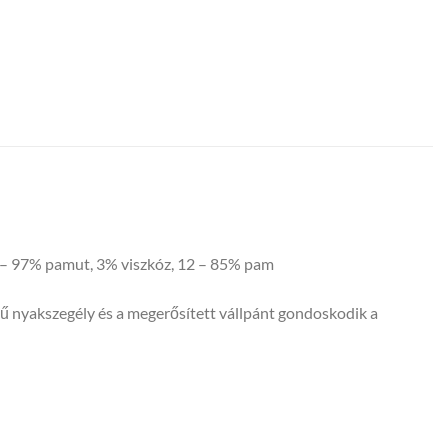
03 – 97% pamut, 3% viszkóz, 12 – 85% pam
sű nyakszegély és a megerősített vállpánt gondoskodik a