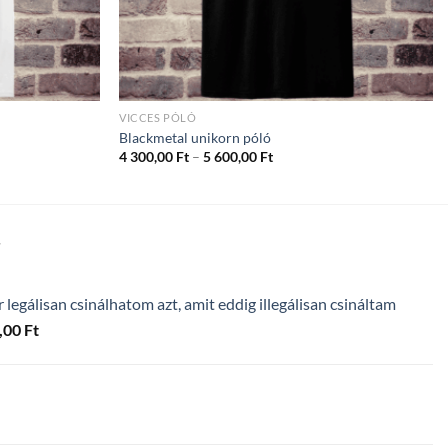
VICCES PÓLÓ
Blackmetal unikorn póló
ány:
Ártartomány:
4 300,00
Ft
–
5 600,00
Ft
4
300,00 Ft
-
5
600,00 Ft
T
legálisan csinálhatom azt, amit eddig illegálisan csináltam
Ártartomány:
,00
Ft
4
300,00 Ft
-
5
600,00 Ft