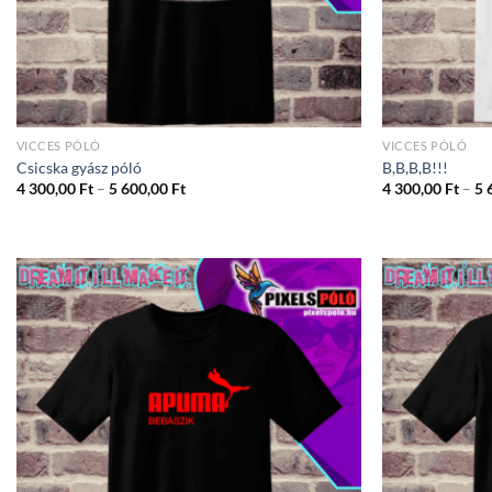
VICCES PÓLÓ
VICCES PÓLÓ
Csicska gyász póló
B,B,B,B!!!
Ártartomány:
4 300,00
Ft
–
5 600,00
Ft
4 300,00
Ft
–
5 
4
300,00 Ft
-
5
600,00 Ft