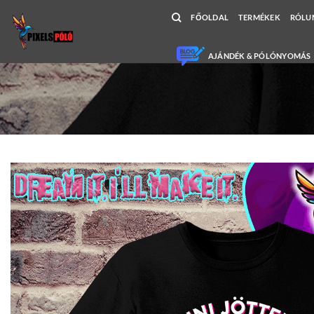
Skip
FŐOLDAL
TERMÉKEK
RÓLU
to
content
AJÁNDÉK & PÓLÓNYOMÁS