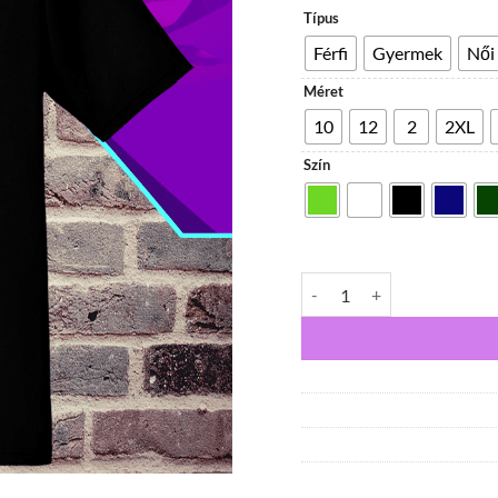
Típus
Férfi
Gyermek
Női
Méret
10
12
2
2XL
Szín
Unikornis inni jöttem női p