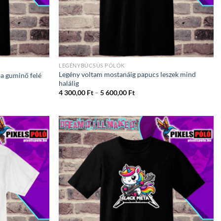
LEGÉNYBÚCSÚS PÓLÓK
Legény voltam mostanáig papucs leszek mind
 a guminő felé
halálig
ány:
Ártartomány:
4 300,00
Ft
–
5 600,00
Ft
4
300,00 Ft
-
5
600,00 Ft