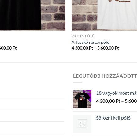
VICCES PÓLÓ
A Tacskó részei póló
Ártartomány:
Ártartom
600,00
Ft
4 300,00
Ft
–
5 600,00
Ft
4
4
300,00 Ft
300,00 Ft
-
-
5
5
600,00 Ft
600,00 Ft
LEGUTÓBB HOZZÁADOT
18 vagyok most már 
4 300,00
Ft
–
5 600
Sörözni kell póló