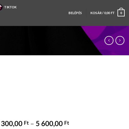
TIKTOK
BELÉPÉS
KOSÁR /
0,00
FT
0
Ártartomány:
 300,00
–
5 600,00
Ft
Ft