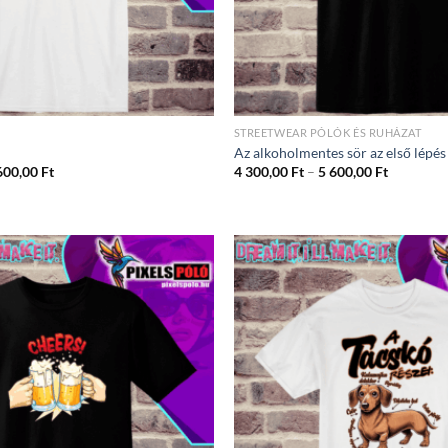
STREETWEAR PÓLÓK ÉS RUHÁZAT
Az alkoholmentes sör az első lépés
Ártartomány:
Ártartom
600,00
Ft
4 300,00
Ft
–
5 600,00
Ft
4
4
300,00 Ft
300,00 Ft
-
-
5
5
600,00 Ft
600,00 Ft