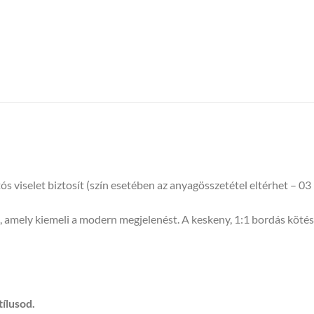
 viselet biztosít (szín esetében az anyagösszetétel eltérhet – 
t, amely kiemeli a modern megjelenést. A keskeny, 1:1 bordás köté
tílusod.