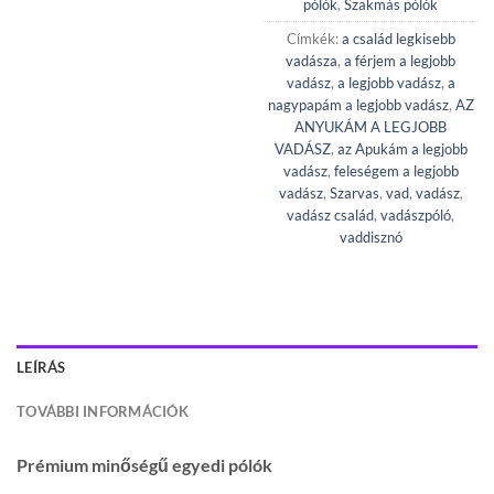
pólók
,
Szakmás pólók
Címkék:
a család legkisebb
vadásza
,
a férjem a legjobb
vadász
,
a legjobb vadász
,
a
nagypapám a legjobb vadász
,
AZ
ANYUKÁM A LEGJOBB
VADÁSZ
,
az Apukám a legjobb
vadász
,
feleségem a legjobb
vadász
,
Szarvas
,
vad
,
vadász
,
vadász család
,
vadászpóló
,
vaddisznó
LEÍRÁS
TOVÁBBI INFORMÁCIÓK
Prémium minőségű egyedi pólók