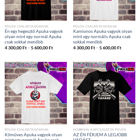
PÓLÓK CSALÁDTAGOKNAK
PÓLÓK CSALÁDTAGOKNAK
Én egy hegesztő Apuka vagyok
Kamionos Apuka vagyok olyan
olyan mint egy normál Apuka
mint egy normális Apuka csak
csak sokkal menőbb
sokkal menőbb
Ártartomány:
Ártartom
4 300,00
Ft
–
5 600,00
Ft
4 300,00
Ft
–
5 600,00
Ft
4
4
300,00 Ft
300,00 Ft
-
-
5
5
600,00 Ft
600,00 Ft
PÓLÓK CSALÁDTAGOKNAK
HOBBIVAL KAPCSOLATOS PÓLÓK
Kőműves Apuka vagyok olyan
AZ ÉN FÉRJEM A LEGJOBB
mint egy normál Apuka csak
VADÁSZ