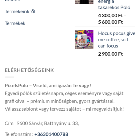
energia
takarékos Póló
Termékeinkről
4 300,00
Ft
–
Ártarto
5 600,00
Ft
Termékek
4
Hocus pocus give
300,00 
me coffee, so I
-
can focus
5
2 900,00
Ft
600,00 
ELÉRHETŐSÉGEINK
PixelsPolo – Viseld, ami igazán Te vagy!
Egyedi pólók születésnapra, céges eseményre vagy saját
grafikával – prémium minőségben, gyors gyártással.
Válassz sablont vagy tervezz sajátot – mi megvalósítjuk!
Cím : 9600 Sárvár, Batthyány u. 33,
Telefonszám :
+36301400788