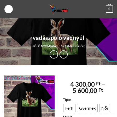
Skip
0
to
content
vadászpóló vadnyúl
PÓLÓ NYOMTATÁS
/
SZAKMÁS PÓLÓK
4 300,00
–
Ft
Árta
5 600,00
Ft
4
Típus
300,
-
Férfi
Gyermek
Női
5