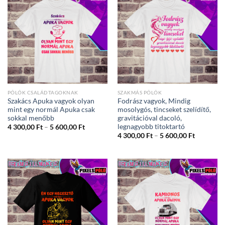
PÓLÓK CSALÁDTAGOKNAK
SZAKMÁS PÓLÓK
Szakács Apuka vagyok olyan
Fodrász vagyok, Mindig
mint egy normál Apuka csak
mosolygós, tincseket szelídítő,
sokkal menőbb
gravitációval dacoló,
legnagyobb titoktartó
Ártartomány:
4 300,00
Ft
–
5 600,00
Ft
4
Ártartom
4 300,00
Ft
–
5 600,00
Ft
300,00 Ft
4
-
300,00 Ft
5
-
600,00 Ft
5
600,00 Ft