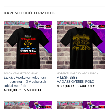
KAPCSOLÓDÓ TERMÉKEK
PÓLÓK CSALÁDTAGOKNAK
HOBBIVAL KAPCSOLATOS PÓLÓK
Szakács Apuka vagyok olyan
A LEGKISEBB
mint egy normál Apuka csak
VADÁSZ,GYEREK PÓLÓ
sokkal menőbb
Ártartom
4 300,00
Ft
–
5 600,00
Ft
4
Ártartomány:
4 300,00
Ft
–
5 600,00
Ft
300,00 Ft
4
-
300,00 Ft
5
-
600,00 Ft
5
600,00 Ft