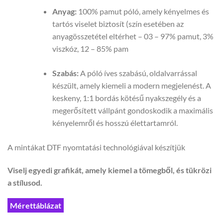
Anyag:
100% pamut póló, amely kényelmes és
tartós viselet biztosít (szín esetében az
anyagösszetétel eltérhet – 03 – 97% pamut, 3%
viszkóz, 12 – 85% pam
Szabás:
A póló íves szabású, oldalvarrással
készült, amely kiemeli a modern megjelenést. A
keskeny, 1:1 bordás kötésű nyakszegély és a
megerősített vállpánt gondoskodik a maximális
kényelemről és hosszú élettartamról.
A mintákat DTF nyomtatási technológiával készítjük
Viselj egyedi grafikát, amely kiemel a tömegből, és tükrözi
a stílusod.
Mérettáblázat