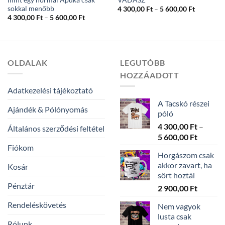
sokkal menőbb
Ártartom
4 300,00
Ft
–
5 600,00
Ft
4
Ártartomány:
4 300,00
Ft
–
5 600,00
Ft
300,00 Ft
4
-
300,00 Ft
5
-
600,00 Ft
5
600,00 Ft
OLDALAK
LEGUTÓBB
HOZZÁADOTT
Adatkezelési tájékoztató
A Tacskó részei
Ajándék & Pólónyomás
póló
4 300,00
Ft
–
Általános szerződési feltétel
Ártarto
5 600,00
Ft
4
Fiókom
Horgászom csak
300,00 
akkor zavart, ha
Kosár
-
sört hoztál
5
Pénztár
2 900,00
Ft
600,00 
Rendeléskövetés
Nem vagyok
lusta csak
Rólunk