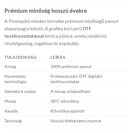
Prémium minőség hosszú évekre
A Pixelspóló minden terméke prémium minőségű pamut
alapanyagra készül. A grafika korszerű
DTF
textilnyomtatással
kerül a pólóra, amely rendkívül
részletgazdag, rugalmas és kopásálló.
TULAJDONSÁG
LEÍRÁS
Anyag
100% prémium pamut
Nyomtatási
Professzionális DTF digitális
technológia
textilnyomtatás
Személyre szabás
A hónap módosítható
Mosás
30°C kifordítva
Vasalás
Kifordítva ajánlott
Tartósság
Hosszú élettartamú nyomat