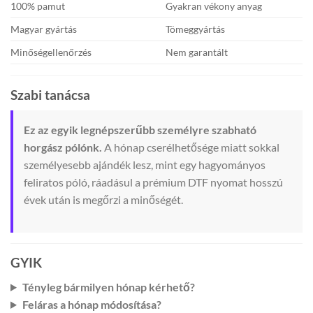
100% pamut
Gyakran vékony anyag
Magyar gyártás
Tömeggyártás
Minőségellenőrzés
Nem garantált
Szabi tanácsa
Ez az egyik legnépszerűbb személyre szabható
horgász pólónk.
A hónap cserélhetősége miatt sokkal
személyesebb ajándék lesz, mint egy hagyományos
feliratos póló, ráadásul a prémium DTF nyomat hosszú
évek után is megőrzi a minőségét.
GYIK
Tényleg bármilyen hónap kérhető?
Feláras a hónap módosítása?