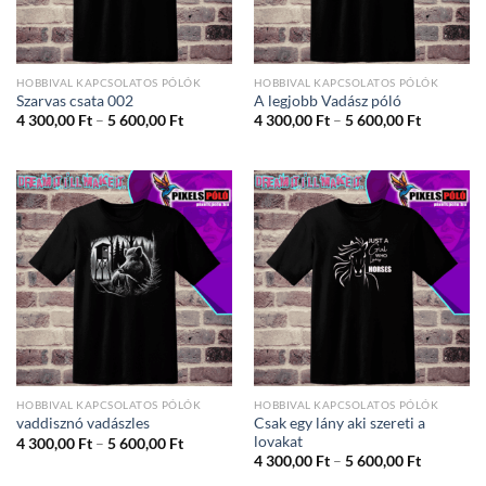
HOBBIVAL KAPCSOLATOS PÓLÓK
HOBBIVAL KAPCSOLATOS PÓLÓK
Szarvas csata 002
A legjobb Vadász póló
Ártartomány:
Ártartom
4 300,00
Ft
–
5 600,00
Ft
4 300,00
Ft
–
5 600,00
Ft
4
4
300,00 Ft
300,00 Ft
-
-
5
5
600,00 Ft
600,00 Ft
HOBBIVAL KAPCSOLATOS PÓLÓK
HOBBIVAL KAPCSOLATOS PÓLÓK
Csak egy lány aki szereti a
vaddisznó vadászles
lovakat
Ártartomány:
4 300,00
Ft
–
5 600,00
Ft
4
Ártartom
4 300,00
Ft
–
5 600,00
Ft
300,00 Ft
4
-