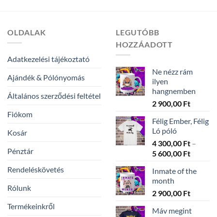
300,00 Ft
5
-
600,00 Ft
5
600,00 Ft
OLDALAK
LEGUTÓBB
HOZZÁADOTT
Adatkezelési tájékoztató
Ne nézz rám
Ajándék & Pólónyomás
ilyen
hangnemben
Általános szerződési feltétel
2 900,00
Ft
Fiókom
Félig Ember, Félig
Ló póló
Kosár
4 300,00
Ft
–
Pénztár
Ártarto
5 600,00
Ft
4
Rendeléskövetés
Inmate of the
300,00 
month
-
Rólunk
2 900,00
Ft
5
600,00 
Termékeinkről
Máv megint