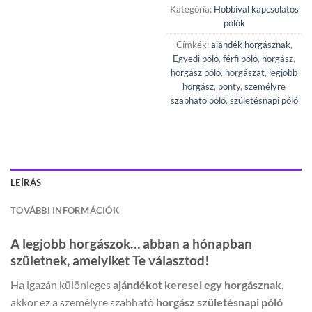
Kategória:
Hobbival kapcsolatos
pólók
Címkék:
ajándék horgásznak
,
Egyedi póló
,
férfi póló
,
horgász
,
horgász póló
,
horgászat
,
legjobb
horgász
,
ponty
,
személyre
szabható póló
,
születésnapi póló
LEÍRÁS
TOVÁBBI INFORMÁCIÓK
A legjobb horgászok… abban a hónapban
születnek, amelyiket Te választod!
Ha igazán különleges
ajándékot keresel egy horgásznak
,
akkor ez a személyre szabható
horgász születésnapi póló