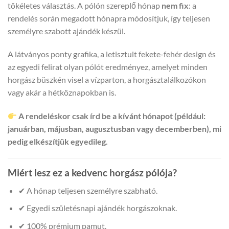
tökéletes választás. A pólón szereplő hónap
nem fix
: a
rendelés során megadott hónapra módosítjuk, így teljesen
személyre szabott ajándék készül.
A látványos ponty grafika, a letisztult fekete-fehér design és
az egyedi felirat olyan pólót eredményez, amelyet minden
horgász büszkén visel a vízparton, a horgásztalálkozókon
vagy akár a hétköznapokban is.
A rendeléskor csak írd be a kívánt hónapot (például:
januárban, májusban, augusztusban vagy decemberben), mi
pedig elkészítjük egyedileg.
Miért lesz ez a kedvenc horgász pólója?
✔ A hónap teljesen személyre szabható.
✔ Egyedi születésnapi ajándék horgászoknak.
✔ 100% prémium pamut.