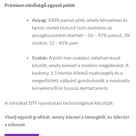
Prémium minőségű egyedi pólók
Anyag:
100% pamut póló, amely kényelmes és
tartós viselet biztosít (szín esetében az
anyagösszetétel eltérhet – 03 – 97% pamut, 3%
viszkóz, 12 – 85% pam
Szabás:
A póló íves szabású, oldalvarrással
készült, amely kiemeli a modern megjelenést. A
keskeny, 1:1 bordás kötésű nyakszegély és a
megerősített vállpánt gondoskodik a maximális
kényelemről és hosszú élettartamról.
A mintákat DTF nyomtatási technológiával készítjük
Viselj egyedi grafikát, amely kiemel a tömegből, és tükrözi
a stílusod.