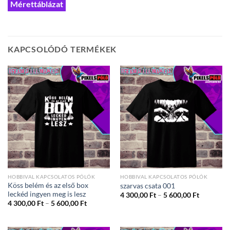
Mérettáblázat
KAPCSOLÓDÓ TERMÉKEK
HOBBIVAL KAPCSOLATOS PÓLÓK
HOBBIVAL KAPCSOLATOS PÓLÓK
Köss belém és az első box
szarvas csata 001
leckéd ingyen meg is lesz
Ártartom
4 300,00
Ft
–
5 600,00
Ft
4
Ártartomány:
4 300,00
Ft
–
5 600,00
Ft
300,00 Ft
4
-
300,00 Ft
5
-
600,00 Ft
5