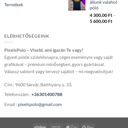
állunk valahol
Termékek
póló
4 300,00
Ft
–
Ártarto
5 600,00
Ft
4
300,00 
ELÉRHETŐSÉGEINK
-
5
PixelsPolo – Viseld, ami igazán Te vagy!
600,00 
Egyedi pólók születésnapra, céges eseményre vagy saját
grafikával – prémium minőségben, gyors gyártással.
Válassz sablont vagy tervezz sajátot – mi megvalósítjuk!
Cím : 9600 Sárvár, Batthyány u. 33,
Telefonszám :
+36301400788
Email :
pixelspolo@gmail.com