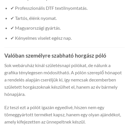
✔ Professzionális DTF textilnyomtatás.
✔ Tartós, élénk nyomat.
✔ Magyarországi gyártás.
✔ Kényelmes viselet egész nap.
Valóban személyre szabható horgász póló
Sok webáruház kínál születésnapi pólókat, de nálunk a
grafika ténylegesen módosítható. A pólón szereplő hónapot
a rendelés alapján cseréljük ki, így nemcsak decemberben
született horgászoknak készülhet el, hanem az év bármely
hónapjára.
Ez teszi ezt a pólót igazán egyedivé, hiszen nem egy
tömeggyártott terméket kapsz, hanem egy olyan ajándékot,
amely kifejezetten az ünnepeltnek készül.