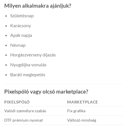
Milyen alkalmakra ajánljuk?
Születésnap
Karácsony
Apák napja
Névnap
Horgászverseny díjazás
Nyugdíjba vonulás
Baráti meglepetés
Pixelspóló vagy olcsó marketplace?
PIXELSPÓLÓ
MARKETPLACE
Valódi személyre szabás
Fix grafika
DTF prémium nyomat
Változó minőség