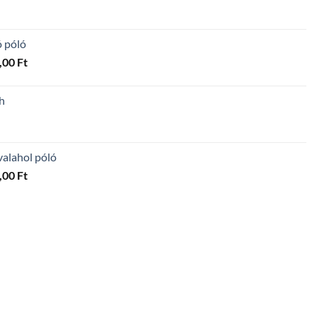
ó póló
Ártartomány:
,00
Ft
4
300,00 Ft
h
-
5
600,00 Ft
valahol póló
Ártartomány:
,00
Ft
4
300,00 Ft
-
5
600,00 Ft