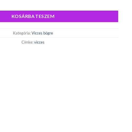
ség
KOSÁRBA TESZEM
Kategória:
Vicces bögre
Címke:
vicces