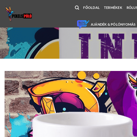
Skip
FŐOLDAL
TERMÉKEK
RÓLU
to
content
AJÁNDÉK & PÓLÓNYOMÁS