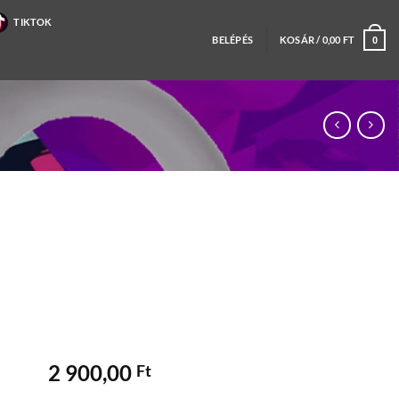
TIKTOK
BELÉPÉS
KOSÁR /
0,00
FT
0
2 900,00
Ft