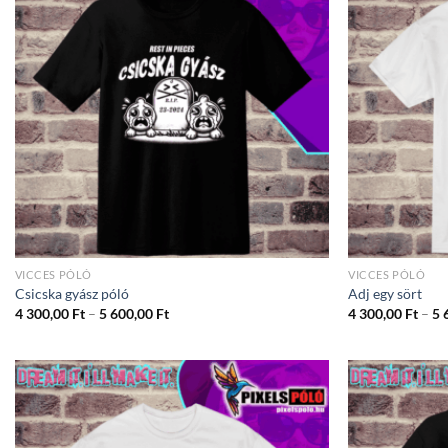
VICCES PÓLÓ
VICCES PÓLÓ
Csicska gyász póló
Adj egy sört
Ártartomány:
4 300,00
Ft
–
5 600,00
Ft
4 300,00
Ft
–
5 
4
300,00 Ft
-
5
600,00 Ft