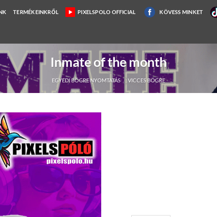
NK
TERMÉKEINKRŐL
PIXELSPOLO OFFICIAL
KÖVESS MINKET
Inmate of the month
EGYEDI BÖGRE NYOMTATÁS
/
VICCES BÖGRE