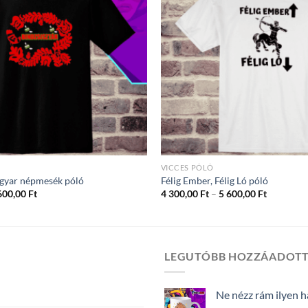
VICCES PÓLÓ
agyar népmesék póló
Félig Ember, Félig Ló póló
Ártartomány:
Ártartom
600,00
Ft
4 300,00
Ft
–
5 600,00
Ft
4
4
300,00 Ft
300,00 Ft
-
-
5
5
600,00 Ft
600,00 Ft
LEGUTÓBB HOZZÁADOT
Ne nézz rám ilyen