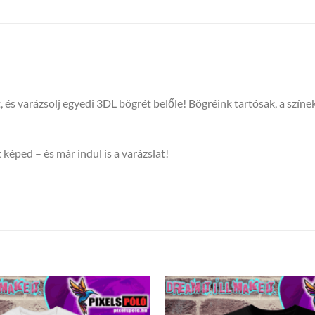
t, és varázsolj egyedi 3DL bögrét belőle! Bögréink tartósak, a sz
 képed – és már indul is a varázslat!