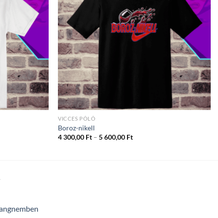
VICCES PÓLÓ
Boroz-nikell
ány:
Ártartomány:
4 300,00
Ft
–
5 600,00
Ft
4
300,00 Ft
-
5
600,00 Ft
T
 hangnemben