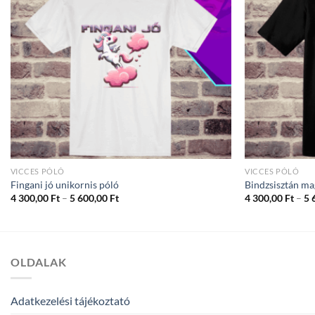
VICCES PÓLÓ
VICCES PÓLÓ
Fingani jó unikornis póló
Bindzsisztán m
Ártartomány:
4 300,00
Ft
–
5 600,00
Ft
4 300,00
Ft
–
5 
4
300,00 Ft
-
5
600,00 Ft
OLDALAK
Adatkezelési tájékoztató