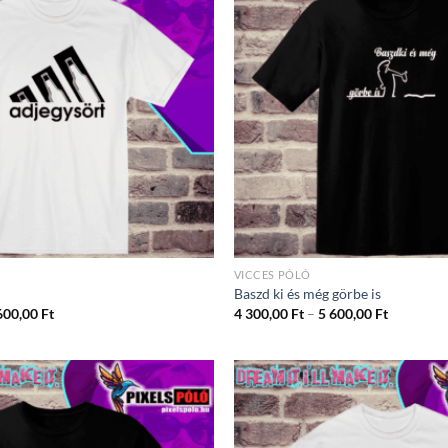
VICCES PÓLÓ
Baszd ki és még görbe is
Ártartomány:
Ártartom
600,00
Ft
4 300,00
Ft
–
5 600,00
Ft
4
4
300,00 Ft
300,00 Ft
-
-
5
5
600,00 Ft
600,00 Ft