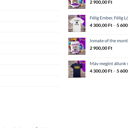
2 900,00
Ft
Félig Ember, Félig L
4 300,00
Ft
–
5 600
Inmate of the mont
2 900,00
Ft
Máv megint állunk 
4 300,00
Ft
–
5 600