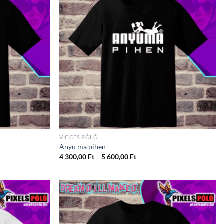
VICCES PÓLÓ
Anyu ma pihen
ány:
Ártartomány:
4 300,00
Ft
–
5 600,00
Ft
4
300,00 Ft
-
5
600,00 Ft