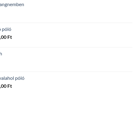
 hangnemben
ó póló
Ártartomány:
,00
Ft
4
300,00 Ft
h
-
5
600,00 Ft
valahol póló
Ártartomány:
,00
Ft
4
300,00 Ft
-
5
600,00 Ft