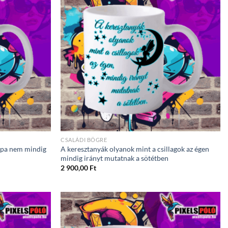
CSALÁDI BÖGRE
 apa nem mindig
A keresztanyák olyanok mint a csillagok az égen
mindig irányt mutatnak a sötétben
2 900,00
Ft