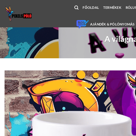
Skip
FŐOLDAL
TERMÉKEK
RÓLU
to
content
AJÁNDÉK & PÓLÓNYOMÁS
A világn