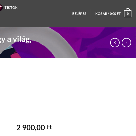
TIKTOK
BELÉPÉS
KOSÁR /
0,00
FT
0
 a világ,
2 900,00
Ft