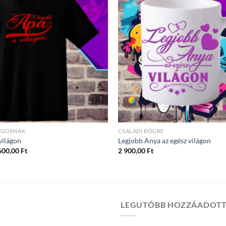
AGOKNAK
CSALÁDI BÖGRE
világon
Legjobb Anya az egész világon
Ártartomány:
600,00
Ft
2 900,00
Ft
4
300,00 Ft
-
5
600,00 Ft
LEGUTÓBB HOZZÁADOT