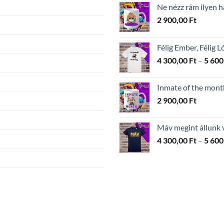
Ne nézz rám ilyen
2 900,00
Ft
Félig Ember, Félig L
4 300,00
Ft
–
5 600
Inmate of the mont
2 900,00
Ft
Máv megint állunk 
4 300,00
Ft
–
5 600