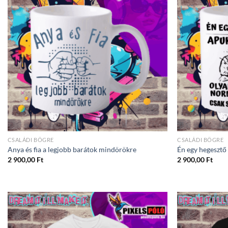
CSALÁDI BÖGRE
CSALÁDI BÖGRE
Anya és fia a legjobb barátok mindörökre
Én egy hegesztő
2 900,00
Ft
2 900,00
Ft