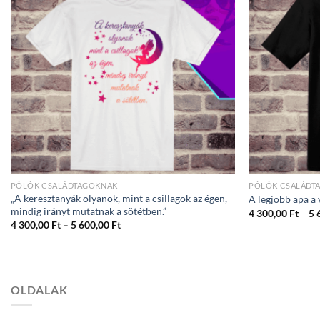
PÓLÓK CSALÁDTAGOKNAK
PÓLÓK CSALÁDT
„A keresztanyák olyanok, mint a csillagok az égen,
A legjobb apa a 
mindig irányt mutatnak a sötétben.”
4 300,00
Ft
–
5 
Ártartomány:
4 300,00
Ft
–
5 600,00
Ft
4
300,00 Ft
-
5
600,00 Ft
OLDALAK