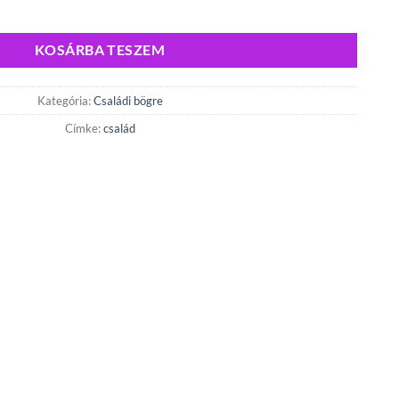
y,de nekünk te vagy a világ, mennyiség
KOSÁRBA TESZEM
Kategória:
Családi bögre
Címke:
család