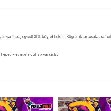
t, és varázsolj egyedi 3DL bögrét belőle! Bögréink tartósak, a sz
 képed – és már indul is a varázslat!