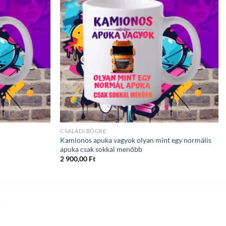
CSALÁDI BÖGRE
Kamionos apuka vagyok olyan mint egy normális
apuka csak sokkal menőbb
2 900,00
Ft
T