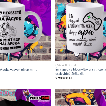
CSALÁDI BÖGRE
Én vagyok a bizonyíték arra ,hogy
 Apuka vagyok olyan mint
csak videójátékozik
2 900,00
Ft