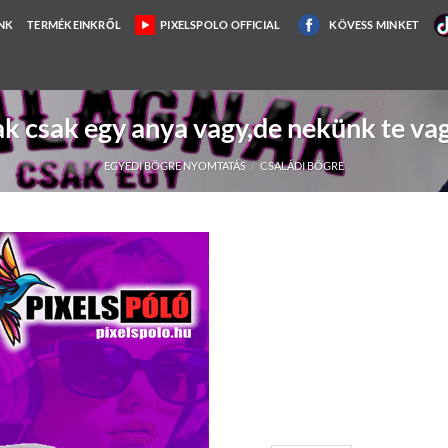
NK
TERMÉKEINKRŐL
PIXELSPOLO OFFICIAL
KÖVESS MINKET
ak csak egy anya vagy,de nekünk te vagy
EGYEDI BÖGRE NYOMTATÁS
/
CSALÁDI BÖGRE