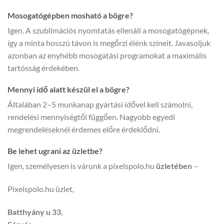
Mosogatógépben mosható a bögre?
Igen. A szublimációs nyomtatás ellenáll a mosogatógépnek,
így a minta hosszú távon is megőrzi élénk színeit. Javasoljuk
azonban az enyhébb mosogatási programokat a maximális
tartósság érdekében.
Mennyi idő alatt készül el a bögre?
Általában 2–5 munkanap gyártási idővel kell számolni,
rendelési mennyiségtől függően. Nagyobb egyedi
megrendeléseknél érdemes előre érdeklődni.
Be lehet ugrani az üzletbe?
Igen, személyesen is várunk a pixelspolo.hu
üzletében
–
Pixelspolo.hu üzlet,
Batthyány u 33
,