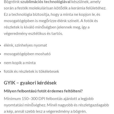
Bögréink
szublimációs technológiával
készülnek, amely
során a festék molekulárisan kötődik a kerámia felületéhez.
Ez a technológia biztosítja, hogy a minta ne kopjon le, és
mosogatógépben is megőrizze élénk színeit. A fotók és
részletek is kiváló minőségben jelennek meg, így a
végeredmény esztétikus és tartós.
élénk, színhelyes nyomat
mosogatógépben mosható
nem kopik a minta
fotók és részletek is tökéletesek
GYIK – gyakori kérdések
Milyen felbontású fotót érdemes feltölteni?
Minimum 150–300 DPI felbontás ajánlott a legjobb
nyomtatási minőséghez. Minél nagyobb és részletgazdagabb
a kép, annál szebb lesz a végeredmény a bögrén.