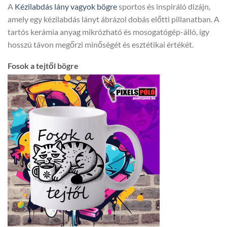
A
Kézilabdás lány vagyok bögre
sportos és inspiráló dizájn,
amely egy kézilabdás lányt ábrázol dobás előtti pillanatban. A
tartós kerámia anyag mikrózható és mosogatógép-álló, így
hosszú távon megőrzi minőségét és esztétikai értékét.
Fosok a tejtől bögre