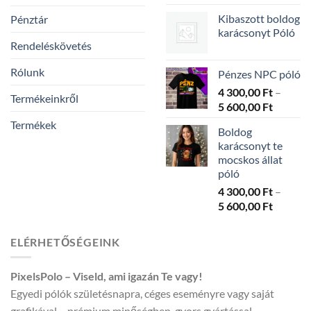
4
Kibaszott boldog
Pénztár
300,00 
karácsonyt Póló
-
Rendeléskövetés
5
600,00 
Rólunk
Pénzes NPC póló
4 300,00
Ft
–
Termékeinkről
Ártarto
5 600,00
Ft
4
Termékek
Boldog
300,00 
karácsonyt te
-
mocskos állat
5
póló
600,00 
4 300,00
Ft
–
Ártarto
5 600,00
Ft
4
300,00 
ELÉRHETŐSÉGEINK
-
5
PixelsPolo – Viseld, ami igazán Te vagy!
600,00 
Egyedi pólók születésnapra, céges eseményre vagy saját
grafikával – prémium minőségben, gyors gyártással.