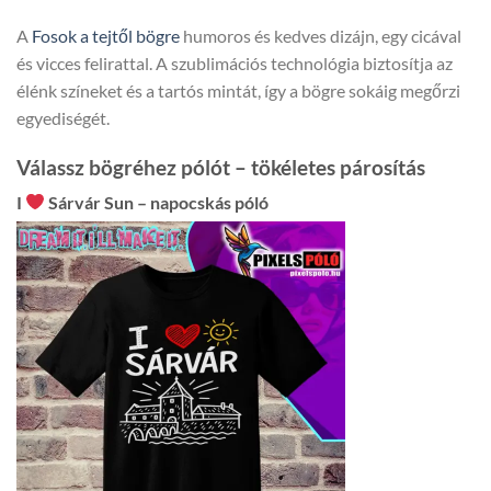
A
Fosok a tejtől bögre
humoros és kedves dizájn, egy cicával
és vicces felirattal. A szublimációs technológia biztosítja az
élénk színeket és a tartós mintát, így a bögre sokáig megőrzi
egyediségét.
Válassz bögréhez pólót – tökéletes párosítás
I
Sárvár Sun – napocskás póló