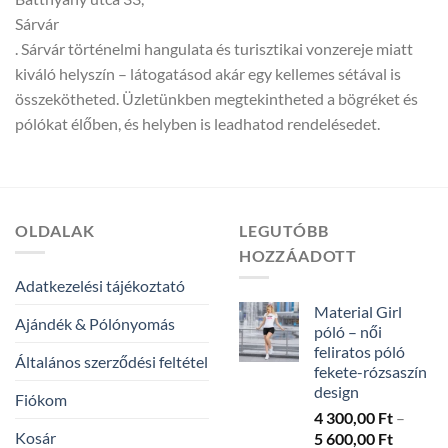
Sárvár
. Sárvár történelmi hangulata és turisztikai vonzereje miatt
kiváló helyszín – látogatásod akár egy kellemes sétával is
összekötheted. Üzletünkben megtekintheted a bögréket és
pólókat élőben, és helyben is leadhatod rendelésedet.
OLDALAK
LEGUTÓBB
HOZZÁADOTT
Adatkezelési tájékoztató
Material Girl
Ajándék & Pólónyomás
póló – női
feliratos póló
Általános szerződési feltétel
fekete-rózsaszín
design
Fiókom
4 300,00
Ft
–
Kosár
Ártarto
5 600,00
Ft