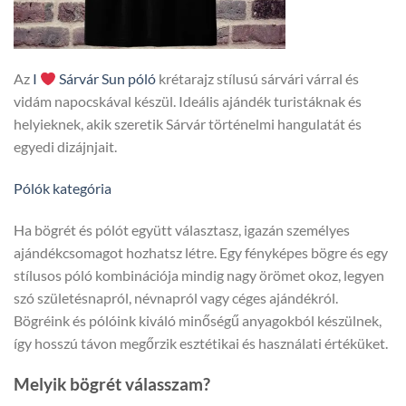
Az
I
Sárvár Sun póló
krétarajz stílusú sárvári várral és
vidám napocskával készül. Ideális ajándék turistáknak és
helyieknek, akik szeretik Sárvár történelmi hangulatát és
egyedi dizájnjait.
Pólók kategória
Ha bögrét és pólót együtt választasz, igazán személyes
ajándékcsomagot hozhatsz létre. Egy fényképes bögre és egy
stílusos póló kombinációja mindig nagy örömet okoz, legyen
szó születésnapról, névnapról vagy céges ajándékról.
Bögréink és pólóink kiváló minőségű anyagokból készülnek,
így hosszú távon megőrzik esztétikai és használati értéküket.
Melyik bögrét válasszam?