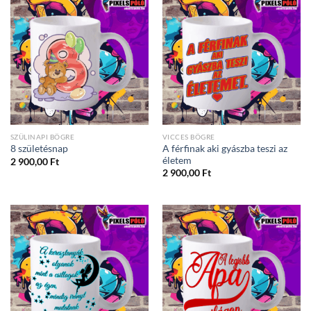
SZÜLINAPI BÖGRE
VICCES BÖGRE
A férfinak aki gyászba teszi az
8 születésnap
életem
2 900,00
Ft
2 900,00
Ft