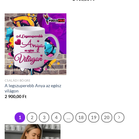
CSALÁDI BÖGRE
A legszuperebb Anya az egész
világon
2 900,00
Ft
1
2
3
4
…
18
19
20