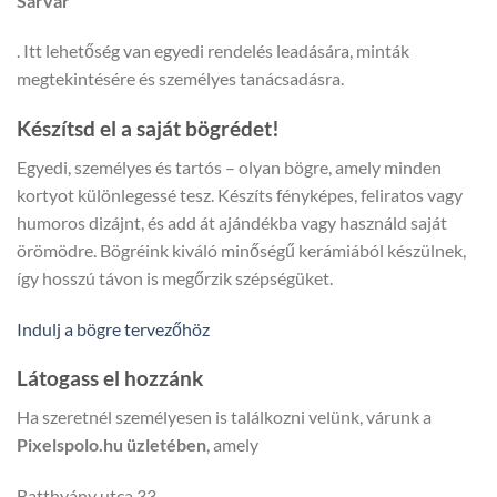
Sárvár
. Itt lehetőség van egyedi rendelés leadására, minták
megtekintésére és személyes tanácsadásra.
Készítsd el a saját bögrédet!
Egyedi, személyes és tartós – olyan bögre, amely minden
kortyot különlegessé tesz. Készíts fényképes, feliratos vagy
humoros dizájnt, és add át ajándékba vagy használd saját
örömödre. Bögréink kiváló minőségű kerámiából készülnek,
így hosszú távon is megőrzik szépségüket.
Indulj a bögre tervezőhöz
Látogass el hozzánk
Ha szeretnél személyesen is találkozni velünk, várunk a
Pixelspolo.hu üzletében
, amely
Batthyány utca 33,