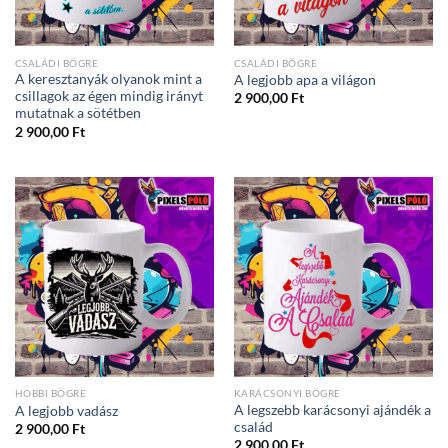
CSALÁDI BÖGRE
CSALÁDI BÖGRE
A keresztanyák olyanok mint a
A legjobb apa a világon
csillagok az égen mindig irányt
2 900,00
Ft
mutatnak a sötétben
2 900,00
Ft
HOBBI BÖGRE
KARÁCSONYI BÖGRE
A legszebb karácsonyi ajándék a
A legjobb vadász
család
2 900,00
Ft
2 900,00
Ft