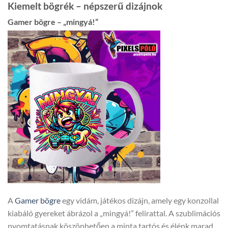
Kiemelt bögrék – népszerű dizájnok
Gamer bögre – „mingyá!”
A
Gamer bögre
egy vidám, játékos dizájn, amely egy konzollal
kiabáló gyereket ábrázol a „mingyá!” felirattal. A szublimációs
nyomtatásnak köszönhetően a minta tartós és élénk marad,