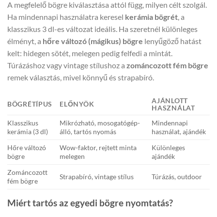
A megfelelő bögre kiválasztása attól függ, milyen célt szolgál.
Ha mindennapi használatra keresel
kerámia bögrét
, a
klasszikus 3 dl-es változat ideális. Ha szeretnél különleges
élményt, a
hőre változó (mágikus) bögre
lenyűgöző hatást
kelt: hidegen sötét, melegen pedig felfedi a mintát.
Túrázáshoz vagy vintage stílushoz a
zománcozott fém bögre
remek választás, mivel könnyű és strapabíró.
AJÁNLOTT
BÖGRÉTÍPUS
ELŐNYÖK
HASZNÁLAT
Klasszikus
Mikrózható, mosogatógép-
Mindennapi
kerámia (3 dl)
álló, tartós nyomás
használat, ajándék
Hőre változó
Wow-faktor, rejtett minta
Különleges
bögre
melegen
ajándék
Zománcozott
Strapabíró, vintage stílus
Túrázás, outdoor
fém bögre
Miért tartós az egyedi bögre nyomtatás?