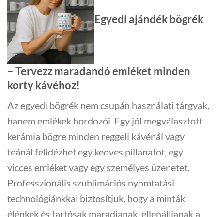
Egyedi ajándék bögrék
– Tervezz maradandó emléket minden
korty kávéhoz!
Az egyedi bögrék nem csupán használati tárgyak,
hanem emlékek hordozói. Egy jól megválasztott
kerámia bögre
minden reggeli kávénál vagy
teánál felidézhet egy kedves pillanatot, egy
vicces emléket vagy egy személyes üzenetet.
Professzionális szublimációs nyomtatási
technológiánkkal biztosítjuk, hogy a minták
élénkek és tartósak maradjanak, ellenálljanak a