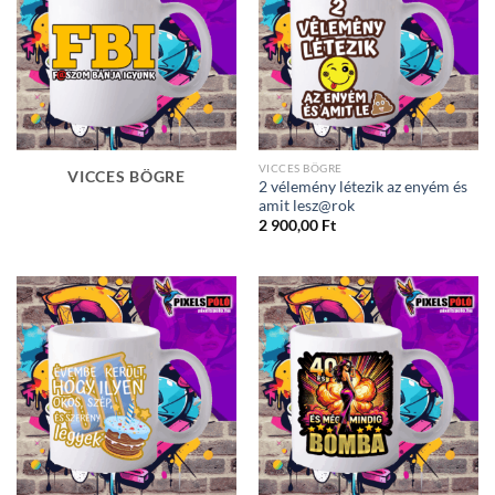
VICCES BÖGRE
VICCES BÖGRE
2 vélemény létezik az enyém és
amit lesz@rok
2 900,00
Ft