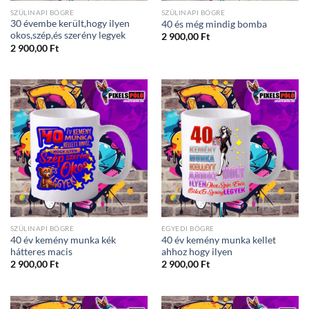
SZÜLINAPI BÖGRE
SZÜLINAPI BÖGRE
30 évembe került,hogy ilyen
40 és még mindig bomba
okos,szép,és szerény legyek
2 900,00
Ft
2 900,00
Ft
SZÜLINAPI BÖGRE
EGYEDI BÖGRE
40 év kemény munka kék
40 év kemény munka kellet
hátteres macis
ahhoz hogy ilyen
2 900,00
Ft
2 900,00
Ft