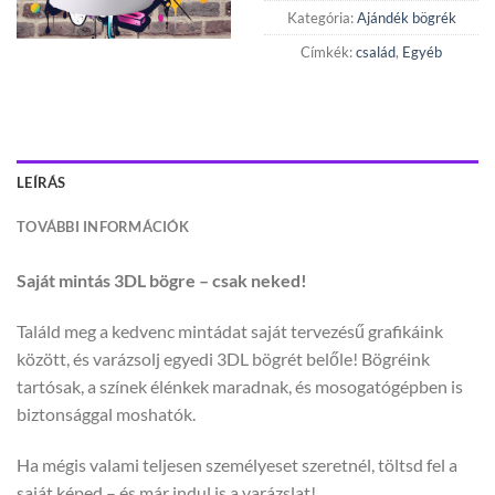
Kategória:
Ajándék bögrék
Címkék:
család
,
Egyéb
LEÍRÁS
TOVÁBBI INFORMÁCIÓK
Saját mintás 3DL bögre – csak neked!
Találd meg a kedvenc mintádat saját tervezésű grafikáink
között, és varázsolj egyedi 3DL bögrét belőle! Bögréink
tartósak, a színek élénkek maradnak, és mosogatógépben is
biztonsággal moshatók.
Ha mégis valami teljesen személyeset szeretnél, töltsd fel a
saját képed – és már indul is a varázslat!