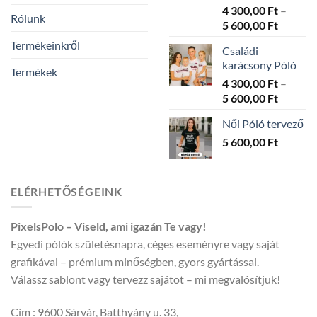
4 300,00
Ft
–
600,00 
Rólunk
Ártarto
5 600,00
Ft
4
Termékeinkről
Családi
300,00 
karácsony Póló
-
Termékek
4 300,00
Ft
–
5
Ártarto
5 600,00
Ft
600,00 
4
Női Póló tervező
300,00 
5 600,00
Ft
-
5
600,00 
ELÉRHETŐSÉGEINK
PixelsPolo – Viseld, ami igazán Te vagy!
Egyedi pólók születésnapra, céges eseményre vagy saját
grafikával – prémium minőségben, gyors gyártással.
Válassz sablont vagy tervezz sajátot – mi megvalósítjuk!
Cím : 9600 Sárvár, Batthyány u. 33,