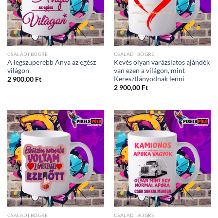
CSALÁDI BÖGRE
CSALÁDI BÖGRE
A legszuperebb Anya az egész
Kevés olyan varázslatos ajándék
világon
van ezen a világon, mint
Keresztlányodnak lenni
2 900,00
Ft
2 900,00
Ft
CSALÁDI BÖGRE
CSALÁDI BÖGRE