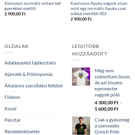
Esküszöm normális voltam két
Kamionos Apuka vagyok olyan
gyerekkel ezelőtt
mint egy normális Apuka csak
sokkal menőbb 002
2 900,00
Ft
2 900,00
Ft
OLDALAK
LEGUTÓBB
HOZZÁADOTT
Adatkezelési tájékoztató
Még nem
Ajándék & Pólónyomás
számoltam össze,
de azt hiszem
Általános szerződési feltétel
ezermester
vagyok póló
Fiókom
4 300,00
Ft
–
Kosár
Ártarto
5 600,00
Ft
4
Csak a gyászmeg
Pénztár
300,00 
a szenvedés
-
Rendeléskövetés
Grinch Póló
5