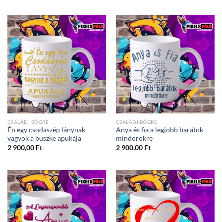
CSALÁDI BÖGRE
CSALÁDI BÖGRE
Én egy csodaszép lánynak
Anya és fia a legjobb barátok
vagyok a büszke apukája
mindörökre
2 900,00
Ft
2 900,00
Ft