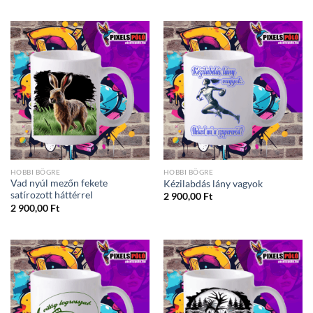
HOBBI BÖGRE
HOBBI BÖGRE
Vad nyúl mezőn fekete
Kézilabdás lány vagyok
satírozott háttérrel
2 900,00
Ft
2 900,00
Ft