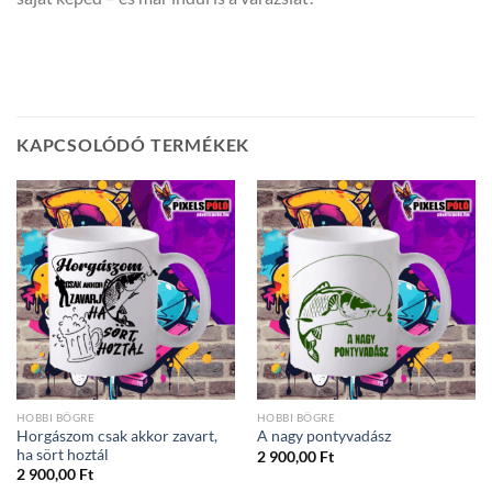
KAPCSOLÓDÓ TERMÉKEK
HOBBI BÖGRE
HOBBI BÖGRE
Horgászom csak akkor zavart,
A nagy pontyvadász
ha sört hoztál
2 900,00
Ft
2 900,00
Ft