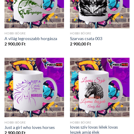
HOBBI BÖGRE
HOBBI BÖGRE
A világ legrosszabb horgásza
Szarvas csata 003
2 900,00
Ft
2 900,00
Ft
HOBBI BÖGRE
HOBBI BÖGRE
lovas szív lovas lélek lovas
Just a girl who loves horses
leszek amíg élek
2 900,00
Ft