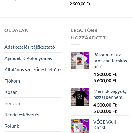
2 900,00
Ft
OLDALAK
LEGUTÓBB
HOZZÁADOTT
Adatkezelési tájékoztató
Bátor mint az
Ajándék & Pólónyomás
oroszlán tacskós
póló
Általános szerződési feltétel
4 300,00
Ft
–
Ártarto
5 600,00
Ft
Fiókom
4
Mérnök vagyok,
Kosár
300,00 
bízzál bennem
-
Pénztár
4 300,00
Ft
–
5
Ártarto
5 600,00
Ft
600,00 
Rendeléskövetés
4
VÉGE VAN
300,00 
Rólunk
KICSI
-