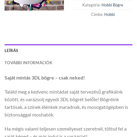
Kategória:
Hobbi Bögre
Címke:
Hobbi
LEÍRÁS
TOVÁBBI INFORMÁCIÓK
Saját mintás 3DL bögre – csak neked!
Találd meg a kedvenc mintádat saját tervezésű grafikáink
között, és varázsolj egyedi 3DL bögrét belőle! Bögréink
tartósak, a színek élénkek maradnak, és mosogatógépben is
biztonsággal moshatók.
Ha mégis valami teljesen személyeset szeretnél, töltsd fel a
saját képed – és már indul is a varázslat!