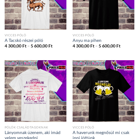
VICCES PÓLÓ
VICCES PÓLÓ
A Tacskó részei póló
Anyu ma pihen
Ártartomány:
Ártartom
4 300,00
Ft
–
5 600,00
Ft
4 300,00
Ft
–
5 600,00
Ft
4
4
300,00 Ft
300,00 Ft
-
-
5
5
600,00 Ft
600,00 Ft
PÓLÓK CSALÁDTAGOKNAK
VICCES PÓLÓ
Lányomnak üzenem, aki imád
A haverunk megnősül mi csak
velem veszekedni
inni jöttünk