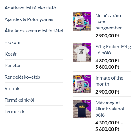
Adatkezelési tájékoztató
Ne nézz rám
Ajándék & Pólónyomás
ilyen
hangnemben
Általános szerződési feltétel
2 900,00
Ft
Fiókom
Félig Ember, Félig
Ló póló
Kosár
4 300,00
Ft
–
Pénztár
Ártarto
5 600,00
Ft
4
Rendeléskövetés
Inmate of the
300,00 
month
-
Rólunk
2 900,00
Ft
5
600,00 
Termékeinkről
Máv megint
állunk valahol
Termékek
póló
4 300,00
Ft
–
Ártarto
5 600,00
Ft
4