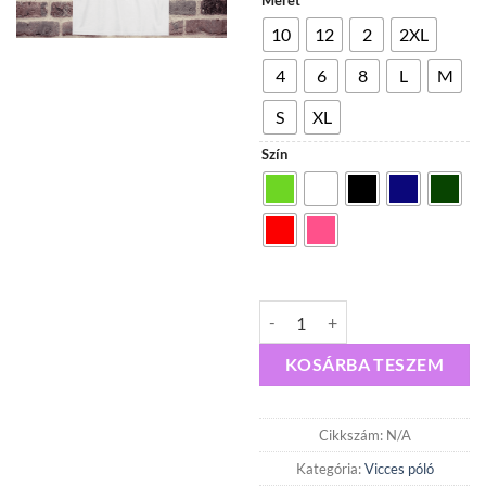
Méret
600,
10
12
2
2XL
4
6
8
L
M
S
XL
Szín
Csip csiripp Póló mennyiség
KOSÁRBA TESZEM
Cikkszám:
N/A
Kategória:
Vicces póló