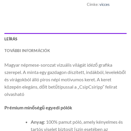
Címke:
vicces
LEÍRÁS
TOVÁBBI INFORMÁCIÓK
Magyar népmese-sorozat vizuális világát idéző grafika
szerepel. A minta egy gazdagon díszített, indákból, levelekből
és virágokból álló piros népi motívumos keret. A keret
közepén elegáns, dőlt betűtípussal a „CsipCsiripp” felirat
olvasható
Prémium minőségű egyedi pólók
Anyag:
100% pamut póló, amely kényelmes és
tartós viselet biztosít (szín esetében az