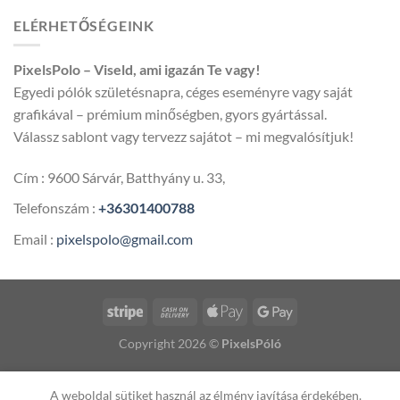
300,00 
ELÉRHETŐSÉGEINK
-
5
PixelsPolo – Viseld, ami igazán Te vagy!
600,00 
Egyedi pólók születésnapra, céges eseményre vagy saját
grafikával – prémium minőségben, gyors gyártással.
Válassz sablont vagy tervezz sajátot – mi megvalósítjuk!
Cím : 9600 Sárvár, Batthyány u. 33,
Telefonszám :
+36301400788
Email :
pixelspolo@gmail.com
Copyright 2026 ©
PixelsPóló
A weboldal sütiket használ az élmény javítása érdekében.