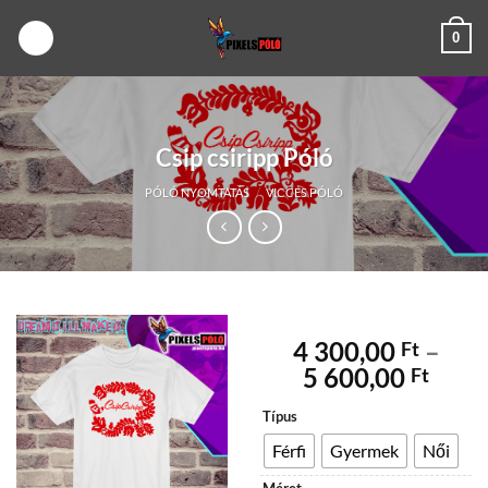
Skip
0
to
content
Csip csiripp Póló
PÓLÓ NYOMTATÁS
/
VICCES PÓLÓ
4 300,00
–
Ft
Árta
5 600,00
Ft
4
Típus
300,
-
Férfi
Gyermek
Női
5