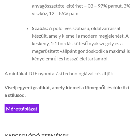
anyagösszetétel eltérhet – 03 – 97% pamut, 3%
viszkóz, 12 – 85% pam
Szabás:
A póló íves szabású, oldalvarrással
készült, amely kiemeli a modern megjelenést. A
keskeny, 1:1 bordás kötésű nyakszegély és a
megerősített vállpánt gondoskodik a maximális
kényelemről és hosszú élettartamról.
A mintákat DTF nyomtatási technológiával készítjük
Viselj egyedi grafikát, amely kiemel a tömegből, és tükrözi
a stílusod.
Mérettáblázat
KAPCSOLÓDÓ TERMÉKEK