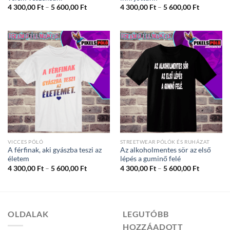
Ártartomány:
Ártartom
4 300,00
Ft
–
5 600,00
Ft
4 300,00
Ft
–
5 600,00
Ft
4
4
300,00 Ft
300,00 Ft
-
-
5
5
600,00 Ft
600,00 Ft
VICCES PÓLÓ
STREETWEAR PÓLÓK ÉS RUHÁZAT
A férfinak, aki gyászba teszi az
Az alkoholmentes sör az első
életem
lépés a guminő felé
Ártartomány:
Ártartom
4 300,00
Ft
–
5 600,00
Ft
4 300,00
Ft
–
5 600,00
Ft
4
4
300,00 Ft
300,00 Ft
-
-
5
5
600,00 Ft
600,00 Ft
OLDALAK
LEGUTÓBB
HOZZÁADOTT