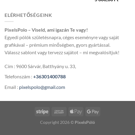
4
300,00 
ELÉRHETŐSÉGEINK
-
5
PixelsPolo – Viseld, ami igazán Te vagy!
600,00 
Egyedi pólók születésnapra, céges eseményre vagy saját
grafikával – prémium minőségben, gyors gyártással.
Válassz sablont vagy tervezz sajátot – mi megvalósítjuk!
Cím : 9600 Sárvár, Batthyány u. 33,
Telefonszám :
+36301400788
Email :
pixelspolo@gmail.com
Copyright 2026 ©
PixelsPóló