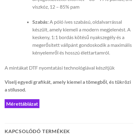
viszkóz, 12 – 85% pam
Szabás:
A póló íves szabású, oldalvarrással
készült, amely kiemeli a modern megjelenést. A
keskeny, 1:1 bordás kötésű nyakszegély és a
megerősített vállpánt gondoskodik a maximális
kényelemről és hosszú élettartamról.
A mintákat DTF nyomtatási technológiával készítjük
Viselj egyedi grafikát, amely kiemel a tömegből, és tükrözi
a stílusod.
Mérettáblázat
KAPCSOLÓDÓ TERMÉKEK