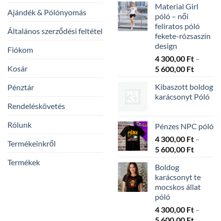
Material Girl
Ajándék & Pólónyomás
póló – női
feliratos póló
Általános szerződési feltétel
fekete-rózsaszín
design
Fiókom
4 300,00
Ft
–
Kosár
Ártarto
5 600,00
Ft
4
Kibaszott boldog
Pénztár
300,00 
karácsonyt Póló
-
Rendeléskövetés
5
600,00 
Rólunk
Pénzes NPC póló
4 300,00
Ft
–
Termékeinkről
Ártarto
5 600,00
Ft
4
Termékek
Boldog
300,00 
karácsonyt te
-
mocskos állat
5
póló
600,00 
4 300,00
Ft
–
Ártarto
5 600,00
Ft