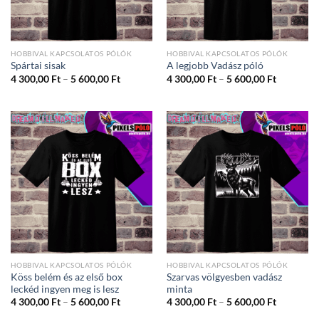
HOBBIVAL KAPCSOLATOS PÓLÓK
HOBBIVAL KAPCSOLATOS PÓLÓK
Spártai sisak
A legjobb Vadász póló
Ártartomány:
Ártartom
4 300,00
Ft
–
5 600,00
Ft
4 300,00
Ft
–
5 600,00
Ft
4
4
300,00 Ft
300,00 Ft
-
-
5
5
600,00 Ft
600,00 Ft
HOBBIVAL KAPCSOLATOS PÓLÓK
HOBBIVAL KAPCSOLATOS PÓLÓK
Köss belém és az első box
Szarvas völgyesben vadász
leckéd ingyen meg is lesz
minta
Ártartomány:
Ártartom
4 300,00
Ft
–
5 600,00
Ft
4 300,00
Ft
–
5 600,00
Ft
4
4