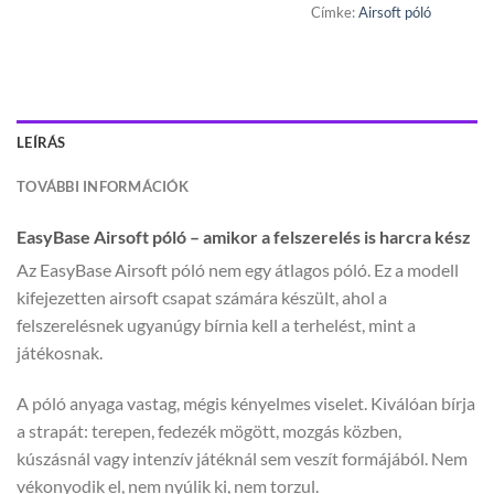
Címke:
Airsoft póló
LEÍRÁS
TOVÁBBI INFORMÁCIÓK
EasyBase Airsoft póló – amikor a felszerelés is harcra kész
Az EasyBase Airsoft póló nem egy átlagos póló. Ez a modell
kifejezetten airsoft csapat számára készült, ahol a
felszerelésnek ugyanúgy bírnia kell a terhelést, mint a
játékosnak.
A póló anyaga vastag, mégis kényelmes viselet. Kiválóan bírja
a strapát: terepen, fedezék mögött, mozgás közben,
kúszásnál vagy intenzív játéknál sem veszít formájából. Nem
vékonyodik el, nem nyúlik ki, nem torzul.