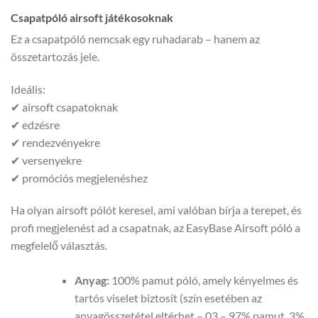
Csapatpóló airsoft játékosoknak
Ez a csapatpóló nemcsak egy ruhadarab – hanem az
összetartozás jele.
Ideális:
✔ airsoft csapatoknak
✔ edzésre
✔ rendezvényekre
✔ versenyekre
✔ promóciós megjelenéshez
Ha olyan airsoft pólót keresel, ami valóban bírja a terepet, és
profi megjelenést ad a csapatnak, az EasyBase Airsoft póló a
megfelelő választás.
Anyag:
100% pamut póló, amely kényelmes és
tartós viselet biztosít (szín esetében az
anyagösszetétel eltérhet – 03 – 97% pamut, 3%