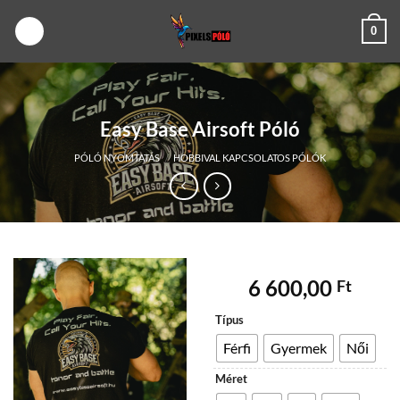
Skip
0
to
content
Easy Base Airsoft Póló
PÓLÓ NYOMTATÁS
/
HOBBIVAL KAPCSOLATOS PÓLÓK
6 600,00
Ft
Típus
Férfi
Gyermek
Női
Méret