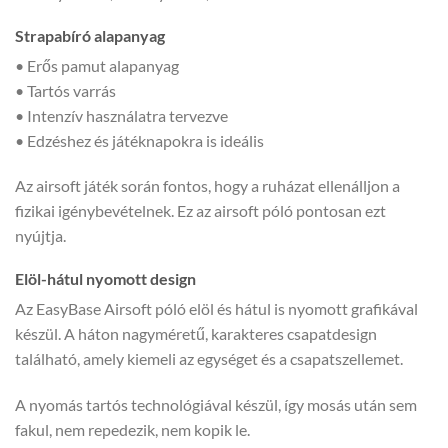
Strapabíró alapanyag
• Erős pamut alapanyag
• Tartós varrás
• Intenzív használatra tervezve
• Edzéshez és játéknapokra is ideális
Az airsoft játék során fontos, hogy a ruházat ellenálljon a
fizikai igénybevételnek. Ez az airsoft póló pontosan ezt
nyújtja.
Elöl-hátul nyomott design
Az EasyBase Airsoft póló elöl és hátul is nyomott grafikával
készül. A háton nagyméretű, karakteres csapatdesign
található, amely kiemeli az egységet és a csapatszellemet.
A nyomás tartós technológiával készül, így mosás után sem
fakul, nem repedezik, nem kopik le.