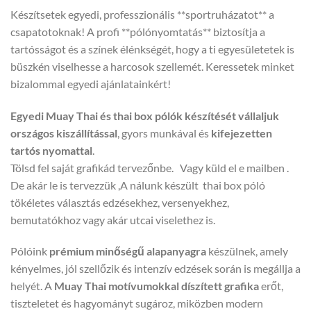
Készítsetek egyedi, professzionális **sportruházatot** a
csapatotoknak! A profi **pólónyomtatás** biztosítja a
tartósságot és a színek élénkségét, hogy a ti egyesületetek is
büszkén viselhesse a harcosok szellemét. Keressetek minket
bizalommal egyedi ajánlatainkért!
Egyedi Muay Thai és thai box pólók készítését vállaljuk
országos kiszállítással
, gyors munkával és
kifejezetten
tartós nyomattal
.
Tölsd fel saját grafikád tervezőnbe. Vagy küld el e mailben .
De akár le is tervezzük ,A nálunk készült thai box póló
tökéletes választás edzésekhez, versenyekhez,
bemutatókhoz vagy akár utcai viselethez is.
Pólóink
prémium minőségű alapanyagra
készülnek, amely
kényelmes, jól szellőzik és intenzív edzések során is megállja a
helyét. A
Muay Thai motívumokkal díszített grafika
erőt,
tiszteletet és hagyományt sugároz, miközben modern