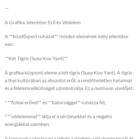
—
A Grafika Jelentése: Erő és Védelem
A **küzdősport ruházat** minden elemének mély jelentése
van:
**Két Tigris (Suea Koo Yant)**
A grafika központi eleme a két tigris (Suea Koo Yant). A tigris
a thai kultúrában az abszolút erőt, a rendíthetetlen hatalmat
és a félelemnélküliséget szimbolizálja. Ez a motívum viselőjét:
* **fizikai erővel** és **bátorsággal** ruházza fel;
* **védelemmel** látja el a sérülésekkel és a negatív
energiákkal szemben.
A harcosok számára ez a jelkép a ringben való dominanciát és