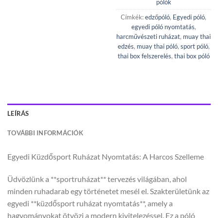
pólók
Címkék:
edzőpóló
,
Egyedi póló
,
egyedi póló nyomtatás
,
harcművészeti ruházat
,
muay thai
edzés
,
muay thai póló
,
sport póló
,
thai box felszerelés
,
thai box póló
LEÍRÁS
TOVÁBBI INFORMÁCIÓK
Egyedi Küzdősport Ruházat Nyomtatás: A Harcos Szelleme
Üdvözlünk a **sportruházat** tervezés világában, ahol
minden ruhadarab egy történetet mesél el. Szakterületünk az
egyedi **küzdősport ruházat nyomtatás**, amely a
hagyományokat ötvözi a modern kivitelezéssel. Ez a póló