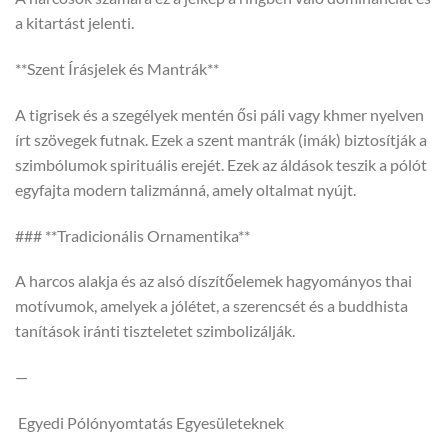
a kitartást jelenti.
**Szent Írásjelek és Mantrák**
A tigrisek és a szegélyek mentén ősi páli vagy khmer nyelven
írt szövegek futnak. Ezek a szent mantrák (imák) biztosítják a
szimbólumok spirituális erejét. Ezek az áldások teszik a pólót
egyfajta modern talizmánná, amely oltalmat nyújt.
### **Tradicionális Ornamentika**
A harcos alakja és az alsó díszítőelemek hagyományos thai
motívumok, amelyek a jólétet, a szerencsét és a buddhista
tanítások iránti tiszteletet szimbolizálják.
—
Egyedi Pólónyomtatás Egyesületeknek