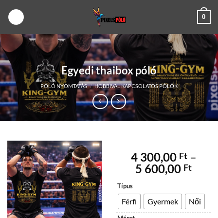
Skip
0
to
content
Egyedi thaibox póló
PÓLÓ NYOMTATÁS
/
HOBBIVAL KAPCSOLATOS PÓLÓK
4 300,00
–
Ft
Árta
5 600,00
Ft
4
Típus
300,
-
Férfi
Gyermek
Női
5