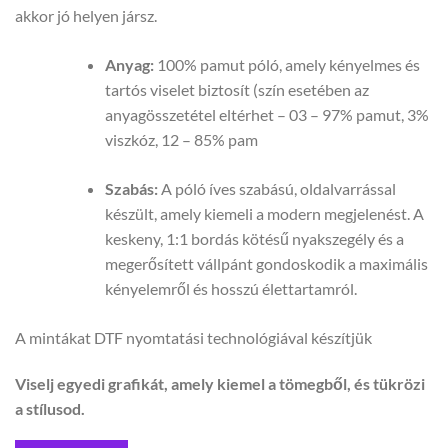
akkor jó helyen jársz.
Anyag:
100% pamut póló, amely kényelmes és
tartós viselet biztosít (szín esetében az
anyagösszetétel eltérhet – 03 – 97% pamut, 3%
viszkóz, 12 – 85% pam
Szabás:
A póló íves szabású, oldalvarrással
készült, amely kiemeli a modern megjelenést. A
keskeny, 1:1 bordás kötésű nyakszegély és a
megerősített vállpánt gondoskodik a maximális
kényelemről és hosszú élettartamról.
A mintákat DTF nyomtatási technológiával készítjük
Viselj egyedi grafikát, amely kiemel a tömegből, és tükrözi
a stílusod.