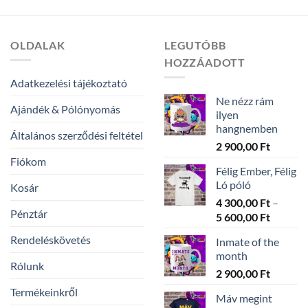
300,00 Ft
5
-
600,00 Ft
5
600,00 Ft
OLDALAK
LEGUTÓBB
HOZZÁADOTT
Adatkezelési tájékoztató
Ne nézz rám
Ajándék & Pólónyomás
ilyen
hangnemben
Általános szerződési feltétel
2 900,00
Ft
Fiókom
Félig Ember, Félig
Ló póló
Kosár
4 300,00
Ft
–
Pénztár
Ártarto
5 600,00
Ft
4
Rendeléskövetés
Inmate of the
300,00 
month
-
Rólunk
2 900,00
Ft
5
600,00 
Termékeinkről
Máv megint