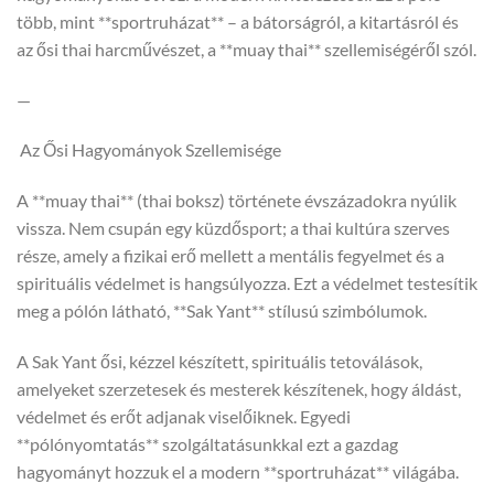
több, mint **sportruházat** – a bátorságról, a kitartásról és
az ősi thai harcművészet, a **muay thai** szellemiségéről szól.
—
Az Ősi Hagyományok Szellemisége
A **muay thai** (thai boksz) története évszázadokra nyúlik
vissza. Nem csupán egy küzdősport; a thai kultúra szerves
része, amely a fizikai erő mellett a mentális fegyelmet és a
spirituális védelmet is hangsúlyozza. Ezt a védelmet testesítik
meg a pólón látható, **Sak Yant** stílusú szimbólumok.
A Sak Yant ősi, kézzel készített, spirituális tetoválások,
amelyeket szerzetesek és mesterek készítenek, hogy áldást,
védelmet és erőt adjanak viselőiknek. Egyedi
**pólónyomtatás** szolgáltatásunkkal ezt a gazdag
hagyományt hozzuk el a modern **sportruházat** világába.