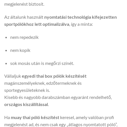
megjelenést biztosít.
Az általunk használt
nyomtatási technológia kifejezetten
sportpólókhoz lett optimalizálva
, így a minta:
nem repedezik
nem kopik
sok mosás után is megőrzi színét.
Vállaljuk
egyedi thai box pólók készítését
magánszemélyeknek, edzőtermeknek és
sportegyesületeknek is.
Kisebb és nagyobb darabszámban egyaránt rendelhető,
országos kiszállítással
.
Ha
muay thai póló készítést
keresel, amely valóban profi
megjelenést ad, és nem csak egy „átlagos nyomtatott póló”,