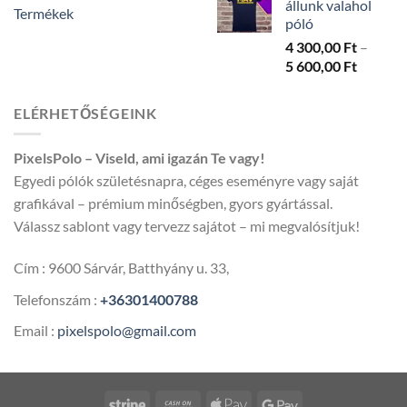
állunk valahol
Termékek
póló
4 300,00
Ft
–
Ártarto
5 600,00
Ft
4
300,00 
ELÉRHETŐSÉGEINK
-
5
PixelsPolo – Viseld, ami igazán Te vagy!
600,00 
Egyedi pólók születésnapra, céges eseményre vagy saját
grafikával – prémium minőségben, gyors gyártással.
Válassz sablont vagy tervezz sajátot – mi megvalósítjuk!
Cím : 9600 Sárvár, Batthyány u. 33,
Telefonszám :
+36301400788
Email :
pixelspolo@gmail.com