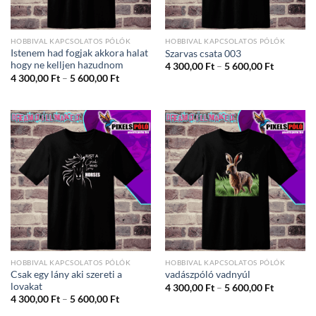
HOBBIVAL KAPCSOLATOS PÓLÓK
HOBBIVAL KAPCSOLATOS PÓLÓK
Istenem had fogjak akkora halat
Szarvas csata 003
hogy ne kelljen hazudnom
Ártartom
4 300,00
Ft
–
5 600,00
Ft
4
Ártartomány:
4 300,00
Ft
–
5 600,00
Ft
300,00 Ft
4
-
300,00 Ft
5
-
600,00 Ft
5
600,00 Ft
HOBBIVAL KAPCSOLATOS PÓLÓK
HOBBIVAL KAPCSOLATOS PÓLÓK
Csak egy lány aki szereti a
vadászpóló vadnyúl
lovakat
Ártartom
4 300,00
Ft
–
5 600,00
Ft
4
Ártartomány:
4 300,00
Ft
–
5 600,00
Ft
300,00 Ft
4
-