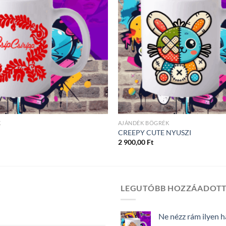
K
AJÁNDÉK BÖGRÉK
CREEPY CUTE NYUSZI
2 900,00
Ft
LEGUTÓBB HOZZÁADOT
Ne nézz rám ilyen