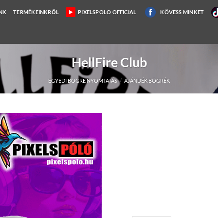
NK
TERMÉKEINKRŐL
PIXELSPOLO OFFICIAL
KÖVESS MINKET
HellFire Club
EGYEDI BÖGRE NYOMTATÁS
/
AJÁNDÉK BÖGRÉK