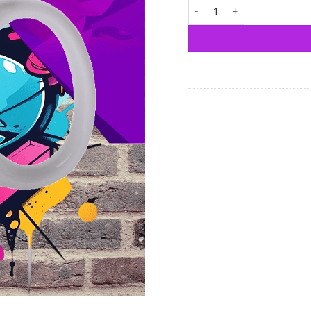
HellFire Club mennyiség