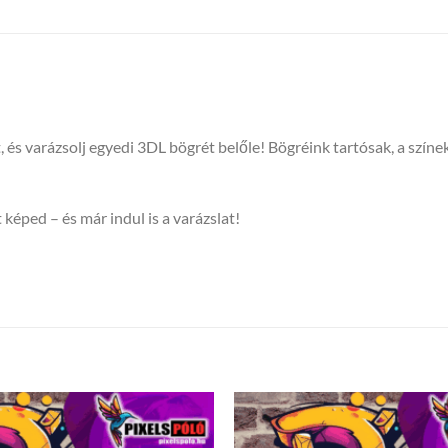
t, és varázsolj egyedi 3DL bögrét belőle! Bögréink tartósak, a sz
 képed – és már indul is a varázslat!