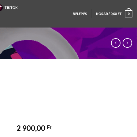
TIKTOK
BELÉPÉS
KOSÁR /
0,00
FT
0
2 900,00
Ft