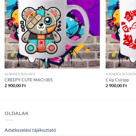
AJÁNDÉK BÖGRÉK
AJÁNDÉK BÖGRÉ
CREEPY CUTE MACI 001
Csip Csiripp
2 900,00
Ft
2 900,00
Ft
OLDALAK
Adatkezelési tájékoztató