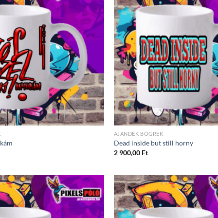
K
AJÁNDÉK BÖGRÉK
yukám
Dead inside but still horny
2 900,00
Ft