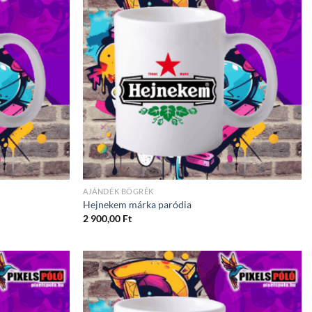
AJÁNDÉK BÖGRÉK
Hejnekem márka paródia
2 900,00
Ft