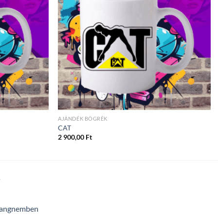
AJÁNDÉK BÖGRÉK
CAT
2 900,00
Ft
T
 hangnemben