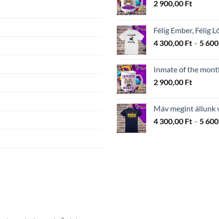
2 900,00
Ft
Félig Ember, Félig L
4 300,00
Ft
–
5 600
Inmate of the mont
2 900,00
Ft
Máv megint állunk 
4 300,00
Ft
–
5 600