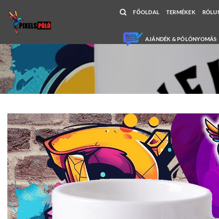
Skip
FŐOLDAL
TERMÉKEK
RÓLU
to
content
AJÁNDÉK & PÓLÓNYOMÁS