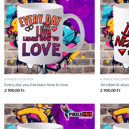
AJÁNDÉK BÖGRÉK
AJÁNDÉK BÖGRÉ
Every day you live learn how to love
Jól nézel ki an
2 900,00
Ft
2 900,00
Ft