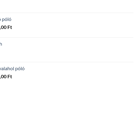
ó póló
Ártartomány:
,00
Ft
4
300,00 Ft
h
-
5
600,00 Ft
valahol póló
Ártartomány:
,00
Ft
4
300,00 Ft
-
5
600,00 Ft