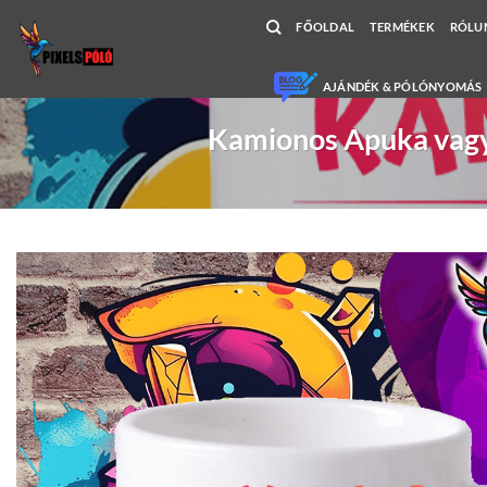
Skip
FŐOLDAL
TERMÉKEK
RÓLU
to
content
AJÁNDÉK & PÓLÓNYOMÁS
Kamionos Apuka vagy