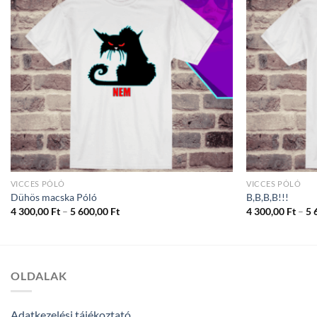
VICCES PÓLÓ
VICCES PÓLÓ
Dühös macska Póló
B,B,B,B!!!
Ártartomány:
4 300,00
Ft
–
5 600,00
Ft
4 300,00
Ft
–
5 
4
300,00 Ft
-
5
600,00 Ft
OLDALAK
Adatkezelési tájékoztató