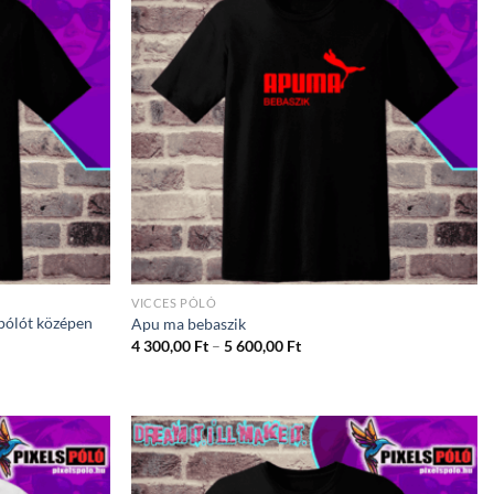
VICCES PÓLÓ
 pólót középen
Apu ma bebaszik
Ártartomány:
4 300,00
Ft
–
5 600,00
Ft
4
ány:
300,00 Ft
-
5
600,00 Ft