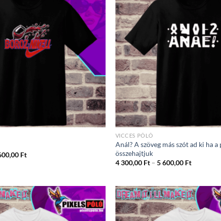
VICCES PÓLÓ
Anál? A szöveg más szót ad ki ha a
összehajtjuk
Ártartomány:
600,00
Ft
4
Ártartom
4 300,00
Ft
–
5 600,00
Ft
300,00 Ft
4
-
300,00 Ft
5
-
600,00 Ft
5
600,00 Ft