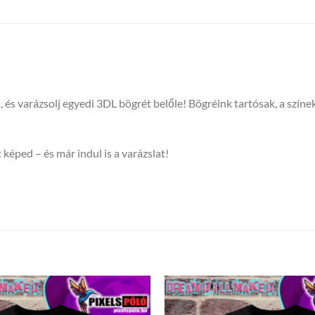
t, és varázsolj egyedi 3DL bögrét belőle! Bögréink tartósak, a sz
 képed – és már indul is a varázslat!