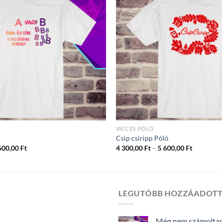
VICCES PÓLÓ
Csip csiripp Póló
Ártartomány:
Ártartom
600,00
Ft
4 300,00
Ft
–
5 600,00
Ft
4
4
300,00 Ft
300,00 Ft
-
-
5
5
600,00 Ft
600,00 Ft
LEGUTÓBB HOZZÁADOT
Még nem számoltam 