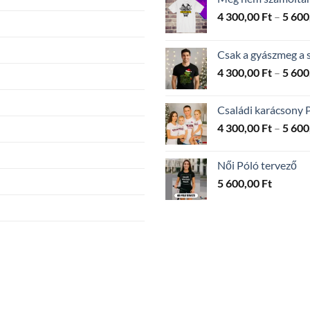
4 300,00
Ft
–
5 600
Csak a gyászmeg a 
4 300,00
Ft
–
5 600
Családi karácsony 
4 300,00
Ft
–
5 600
Női Póló tervező
5 600,00
Ft