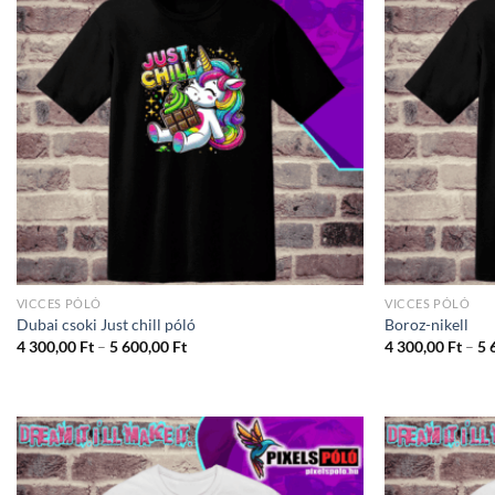
VICCES PÓLÓ
VICCES PÓLÓ
Dubai csoki Just chill póló
Boroz-nikell
Ártartomány:
4 300,00
Ft
–
5 600,00
Ft
4 300,00
Ft
–
5 
4
300,00 Ft
-
5
600,00 Ft