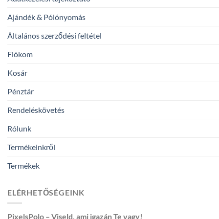
Ajándék & Pólónyomás
Általános szerződési feltétel
Fiókom
Kosár
Pénztár
Rendeléskövetés
Rólunk
Termékeinkről
Termékek
ELÉRHETŐSÉGEINK
PixelsPolo – Viseld, ami igazán Te vagy!