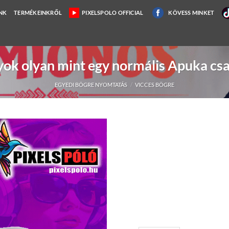
NK
TERMÉKEINKRŐL
PIXELSPOLO OFFICIAL
KÖVESS MINKET
ok olyan mint egy normális Apuka cs
EGYEDI BÖGRE NYOMTATÁS
/
VICCES BÖGRE