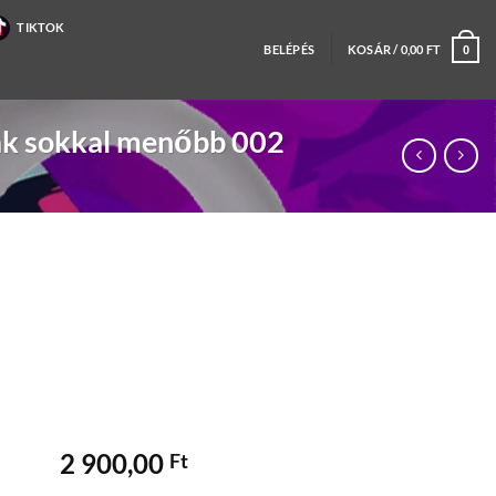
TIKTOK
BELÉPÉS
KOSÁR /
0,00
FT
0
ak sokkal menőbb 002
2 900,00
Ft