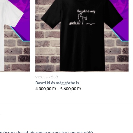
VICCES PÓLÓ
Baszd ki és még görbe is
ány:
Ártartomány:
4 300,00
Ft
–
5 600,00
Ft
4
300,00 Ft
-
5
600,00 Ft
T
össze, de azt hiszem ezermester vagyok póló