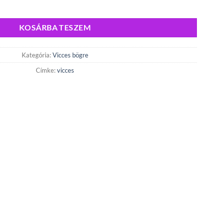
an mint egy normális Apuka csak sokkal menőbb 002 mennyiség
KOSÁRBA TESZEM
Kategória:
Vicces bögre
Címke:
vicces