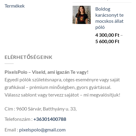
4
Termékek
Boldog
300,00 
karácsonyt te
-
mocskos állat
5
póló
600,00 
4 300,00
Ft
–
Ártarto
5 600,00
Ft
4
300,00 
ELÉRHETŐSÉGEINK
-
5
PixelsPolo – Viseld, ami igazán Te vagy!
600,00 
Egyedi pólók születésnapra, céges eseményre vagy saját
grafikával – prémium minőségben, gyors gyártással.
Válassz sablont vagy tervezz sajátot – mi megvalósítjuk!
Cím : 9600 Sárvár, Batthyány u. 33,
Telefonszám :
+36301400788
Email :
pixelspolo@gmail.com