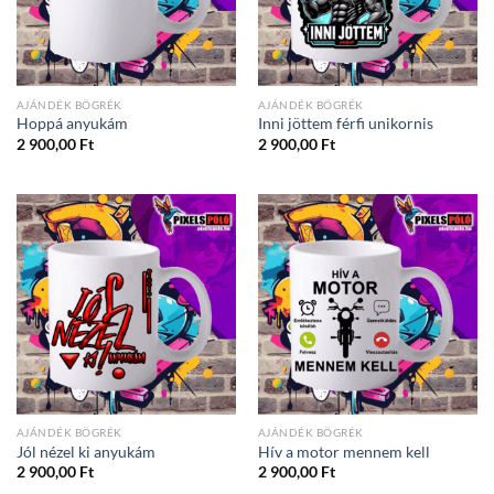
AJÁNDÉK BÖGRÉK
AJÁNDÉK BÖGRÉK
Hoppá anyukám
Inni jöttem férfi unikornis
2 900,00
Ft
2 900,00
Ft
AJÁNDÉK BÖGRÉK
AJÁNDÉK BÖGRÉK
Jól nézel ki anyukám
Hív a motor mennem kell
2 900,00
Ft
2 900,00
Ft