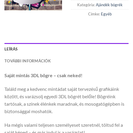
Kategória:
Ajándék bögrék
Címke:
Egyéb
LEÍRÁS
TOVÁBBI INFORMÁCIÓK
Saját mintás 3DL bögre – csak neked!
Találd meg a kedvenc mintádat saját tervezésű grafikáink
között, és varázsolj egyedi 3DL bögrét belőle! Bögréink
tartósak, a színek élénkek maradnak, és mosogatógépben is
biztonsággal moshatók.
Ha mégis valami teljesen személyeset szeretnél, töltsd fel a
saját képed – és már indul is a varázslat!