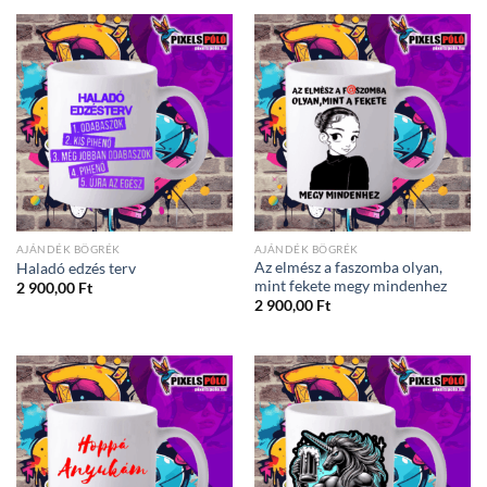
AJÁNDÉK BÖGRÉK
AJÁNDÉK BÖGRÉK
Az elmész a faszomba olyan,
Haladó edzés terv
mint fekete megy mindenhez
2 900,00
Ft
2 900,00
Ft