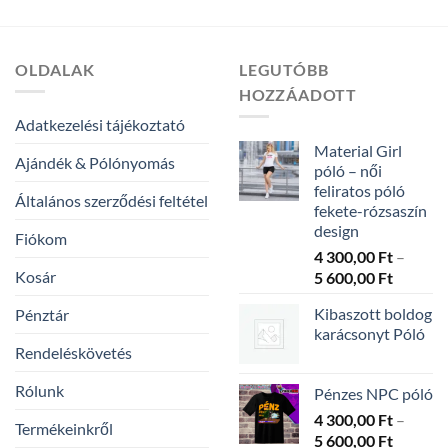
OLDALAK
LEGUTÓBB
HOZZÁADOTT
Adatkezelési tájékoztató
Material Girl
Ajándék & Pólónyomás
póló – női
feliratos póló
Általános szerződési feltétel
fekete-rózsaszín
design
Fiókom
4 300,00
Ft
–
Kosár
Ártarto
5 600,00
Ft
4
Kibaszott boldog
Pénztár
300,00 
karácsonyt Póló
-
Rendeléskövetés
5
600,00 
Rólunk
Pénzes NPC póló
4 300,00
Ft
–
Termékeinkről
Ártarto
5 600,00
Ft