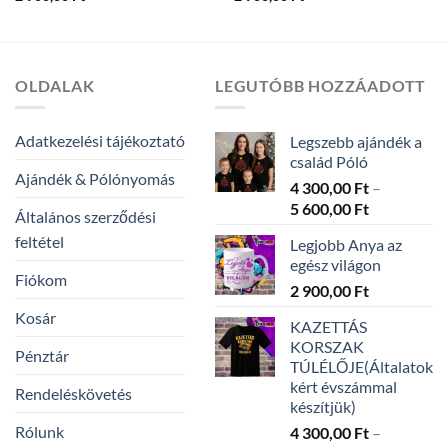
OLDALAK
LEGUTÓBB HOZZÁADOTT
Adatkezelési tájékoztató
Legszebb ajándék a
család Póló
Ajándék & Pólónyomás
4 300,00
Ft
–
Ártartomán
5 600,00
Ft
Általános szerződési
4
feltétel
Legjobb Anya az
300,00 Ft
egész világon
-
Fiókom
2 900,00
Ft
5
600,00 Ft
Kosár
KAZETTÁS
KORSZAK
Pénztár
TÚLÉLŐJE(Általatok
kért évszámmal
Rendeléskövetés
készítjük)
Rólunk
4 300,00
Ft
–