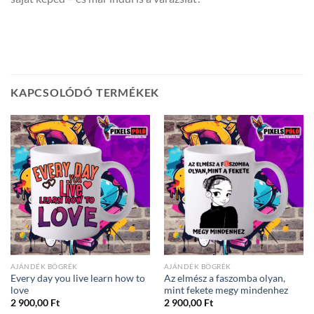
KAPCSOLÓDÓ TERMÉKEK
AJÁNDÉK BÖGRÉK
AJÁNDÉK BÖGRÉK
Every day you live learn how to
Az elmész a faszomba olyan,
love
mint fekete megy mindenhez
2 900,00
Ft
2 900,00
Ft