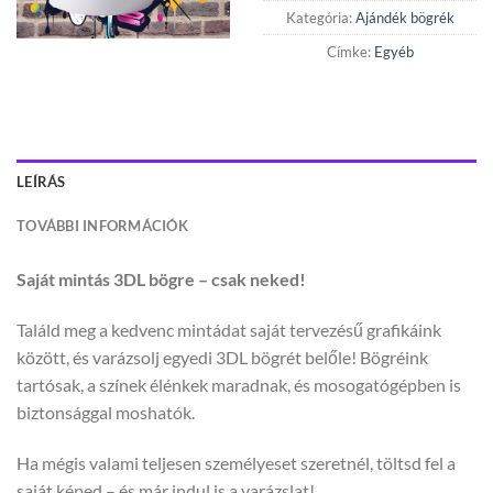
Kategória:
Ajándék bögrék
Címke:
Egyéb
LEÍRÁS
TOVÁBBI INFORMÁCIÓK
Saját mintás 3DL bögre – csak neked!
Találd meg a kedvenc mintádat saját tervezésű grafikáink
között, és varázsolj egyedi 3DL bögrét belőle! Bögréink
tartósak, a színek élénkek maradnak, és mosogatógépben is
biztonsággal moshatók.
Ha mégis valami teljesen személyeset szeretnél, töltsd fel a
saját képed – és már indul is a varázslat!