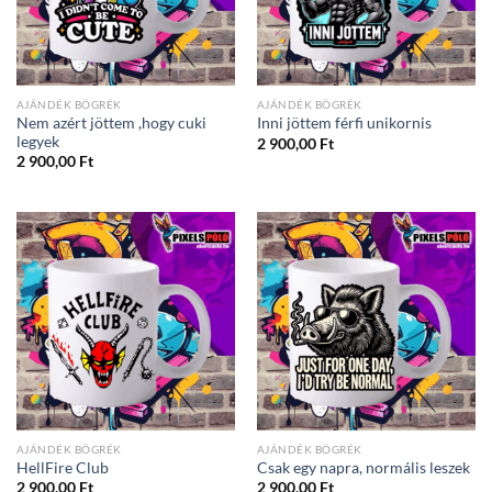
AJÁNDÉK BÖGRÉK
AJÁNDÉK BÖGRÉK
Nem azért jöttem ,hogy cuki
Inni jöttem férfi unikornis
legyek
2 900,00
Ft
2 900,00
Ft
AJÁNDÉK BÖGRÉK
AJÁNDÉK BÖGRÉK
HellFire Club
Csak egy napra, normális leszek
2 900,00
Ft
2 900,00
Ft