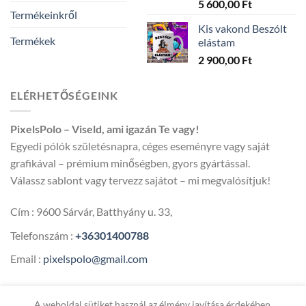
Ártartomán
5 600,00
Ft
Termékeinkről
4
Kis vakond Beszólt
300,00 Ft
Termékek
elástam
-
2 900,00
Ft
5
600,00 Ft
ELÉRHETŐSÉGEINK
PixelsPolo – Viseld, ami igazán Te vagy!
Egyedi pólók születésnapra, céges eseményre vagy saját
grafikával – prémium minőségben, gyors gyártással.
Válassz sablont vagy tervezz sajátot – mi megvalósítjuk!
Cím : 9600 Sárvár, Batthyány u. 33,
Telefonszám :
+36301400788
Email :
pixelspolo@gmail.com
A weboldal sütiket használ az élmény javítása érdekében.