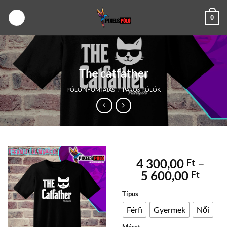
Skip
0
to
content
The catfather
PÓLÓ NYOMTATÁS
/
PÁROS PÓLÓK
4 300,00
–
Ft
Árta
5 600,00
Ft
4
Típus
300,
-
Férfi
Gyermek
Női
5