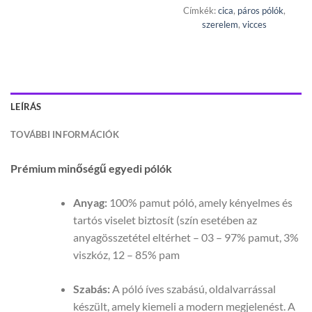
Címkék:
cica
,
páros pólók
,
szerelem
,
vicces
LEÍRÁS
TOVÁBBI INFORMÁCIÓK
Prémium minőségű egyedi pólók
Anyag:
100% pamut póló, amely kényelmes és
tartós viselet biztosít (szín esetében az
anyagösszetétel eltérhet – 03 – 97% pamut, 3%
viszkóz, 12 – 85% pam
Szabás:
A póló íves szabású, oldalvarrással
készült, amely kiemeli a modern megjelenést. A