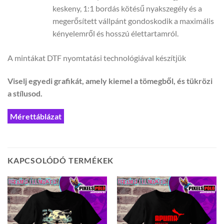
keskeny, 1:1 bordás kötésű nyakszegély és a
megerősített vállpánt gondoskodik a maximális
kényelemről és hosszú élettartamról.
A mintákat DTF nyomtatási technológiával készítjük
Viselj egyedi grafikát, amely kiemel a tömegből, és tükrözi
a stílusod.
Mérettáblázat
KAPCSOLÓDÓ TERMÉKEK