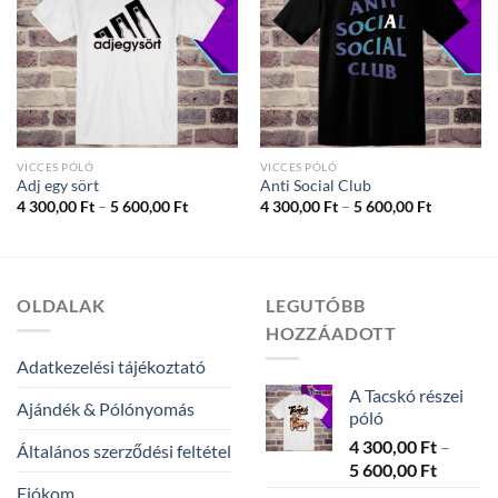
VICCES PÓLÓ
VICCES PÓLÓ
Adj egy sört
Anti Social Club
Ártartomány:
Ártartom
4 300,00
Ft
–
5 600,00
Ft
4 300,00
Ft
–
5 600,00
Ft
4
4
300,00 Ft
300,00 Ft
-
-
5
5
600,00 Ft
600,00 Ft
OLDALAK
LEGUTÓBB
HOZZÁADOTT
Adatkezelési tájékoztató
A Tacskó részei
Ajándék & Pólónyomás
póló
4 300,00
Ft
–
Általános szerződési feltétel
Ártarto
5 600,00
Ft
4
Fiókom