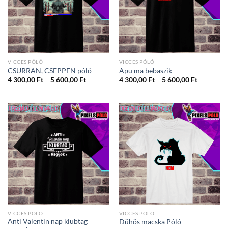
VICCES PÓLÓ
VICCES PÓLÓ
CSURRAN, CSEPPEN póló
Apu ma bebaszik
Ártartomány:
Ártartom
4 300,00
Ft
–
5 600,00
Ft
4 300,00
Ft
–
5 600,00
Ft
4
4
300,00 Ft
300,00 Ft
-
-
5
5
600,00 Ft
600,00 Ft
VICCES PÓLÓ
VICCES PÓLÓ
Anti Valentin nap klubtag
Dühös macska Póló