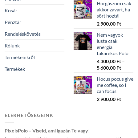
Horgászom csak
300,00 
akkor zavart, ha
Kosár
-
sört hoztál
5
Pénztár
2 900,00
Ft
600,00 
Rendeléskövetés
Nem vagyok
lusta csak
Rólunk
energia
takarékos Póló
Termékeinkről
4 300,00
Ft
–
Ártarto
5 600,00
Ft
Termékek
4
Hocus pocus give
300,00 
me coffee, so I
-
can focus
5
2 900,00
Ft
600,00 
ELÉRHETŐSÉGEINK
PixelsPolo – Viseld, ami igazán Te vagy!