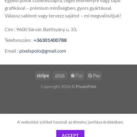
Egyedi pólók születésnapra, céges eseményre vagy saját
grafikával – prémium minőségben, gyors gyártással.
Válassz sablont vagy tervezz sajátot – mi megvalósítjuk!
Cím : 9600 Sárvár, Batthyány u. 33,
Telefonszám :
+36301400788
Email :
pixelspolo@gmail.com
Copyright 2026 ©
PixelsPóló
A weboldal sütiket használ az élmény javítása érdekében.
ACCEPT