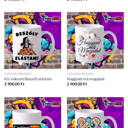
AJÁNDÉK BÖGRÉK
AJÁNDÉK BÖGRÉK
Kis vakond Beszólt elástam
Haggyad má magadat
2 900,00
Ft
2 900,00
Ft