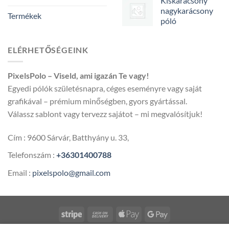
Kiskarácsony
nagykarácsony
Termékek
póló
ELÉRHETŐSÉGEINK
PixelsPolo – Viseld, ami igazán Te vagy!
Egyedi pólók születésnapra, céges eseményre vagy saját
grafikával – prémium minőségben, gyors gyártással.
Válassz sablont vagy tervezz sajátot – mi megvalósítjuk!
Cím : 9600 Sárvár, Batthyány u. 33,
Telefonszám :
+36301400788
Email :
pixelspolo@gmail.com