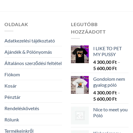
OLDALAK
LEGUTÓBB
HOZZÁADOTT
Adatkezelési tájékoztató
I LIKE TO PET
Ajándék & Pólónyomás
MY PUSSY
4 300,00
Ft
–
Általános szerződési feltétel
Ártarto
5 600,00
Ft
4
Fiókom
Gondolom nem
300,00 
gyalog póló
Kosár
-
4 300,00
Ft
–
5
Pénztár
Ártarto
5 600,00
Ft
600,00 
4
Rendeléskövetés
Nice to meet you
300,00 
Póló
-
Rólunk
5
600,00 
Termékeinkről