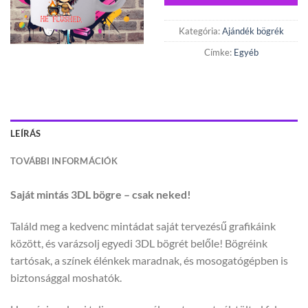
Kategória:
Ajándék bögrék
Címke:
Egyéb
LEÍRÁS
TOVÁBBI INFORMÁCIÓK
Saját mintás 3DL bögre – csak neked!
Találd meg a kedvenc mintádat saját tervezésű grafikáink
között, és varázsolj egyedi 3DL bögrét belőle! Bögréink
tartósak, a színek élénkek maradnak, és mosogatógépben is
biztonsággal moshatók.