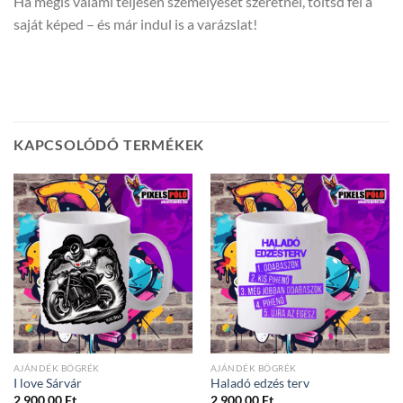
Ha mégis valami teljesen személyeset szeretnél, töltsd fel a
saját képed – és már indul is a varázslat!
KAPCSOLÓDÓ TERMÉKEK
AJÁNDÉK BÖGRÉK
AJÁNDÉK BÖGRÉK
I love Sárvár
Haladó edzés terv
2 900,00
Ft
2 900,00
Ft