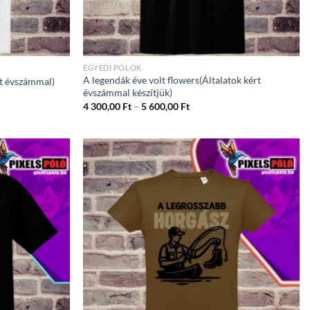
EGYEDI PÓLÓK
A legendák éve volt flowers(Általatok kért
rt évszámmal)
évszámmal készítjük)
ány:
Ártartomány:
4 300,00
Ft
–
5 600,00
Ft
4
300,00 Ft
-
5
600,00 Ft