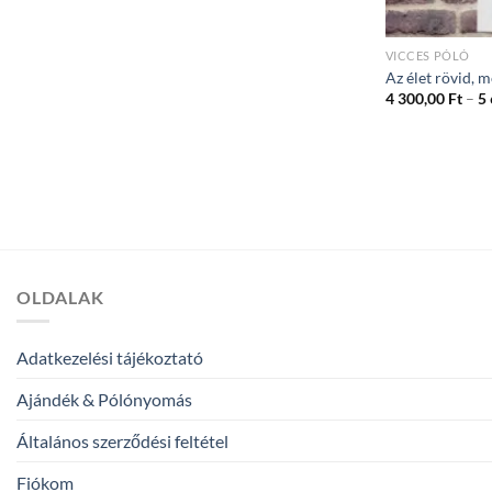
VICCES PÓLÓ
Az élet rövid, 
4 300,00
Ft
–
5
OLDALAK
Adatkezelési tájékoztató
Ajándék & Pólónyomás
Általános szerződési feltétel
Fiókom