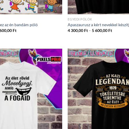
EGYEDI PÓLÓK
 ez az én bandám póló
Apaszaurusz a kért nevekkel készít
Ártartomány:
Ártartom
 600,00
Ft
4 300,00
Ft
–
5 600,00
Ft
4
4
300,00 Ft
300,00 Ft
-
-
5
5
600,00 Ft
600,00 Ft