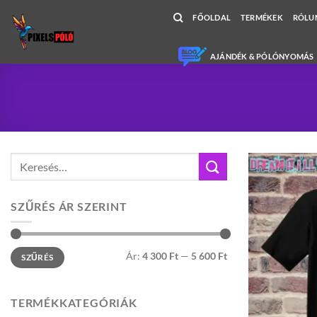
Skip
FŐOLDAL
TERMÉKEK
RÓLU
to
content
AJÁNDÉK & PÓLÓNYOMÁS
Keresés
a
következőre:
SZŰRÉS ÁR SZERINT
Min
Max
Ár:
4 300 Ft
—
5 600 Ft
SZŰRÉS
ár
ár
TERMÉKKATEGÓRIÁK