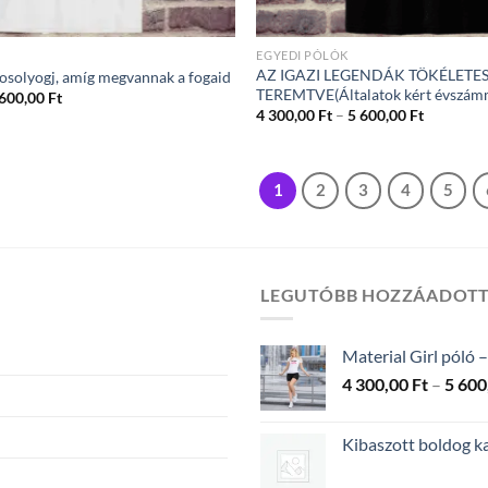
EGYEDI PÓLÓK
AZ IGAZI LEGENDÁK TÖKÉLETE
mosolyogj, amíg megvannak a fogaid
TEREMTVE(Általatok kért évszámm
Ártartomány:
 600,00
Ft
4
Ártartom
4 300,00
Ft
–
5 600,00
Ft
300,00 Ft
4
-
300,00 Ft
5
-
600,00 Ft
5
1
2
3
4
5
600,00 Ft
LEGUTÓBB HOZZÁADOT
Material Girl póló –
4 300,00
Ft
–
5 600
Kibaszott boldog k