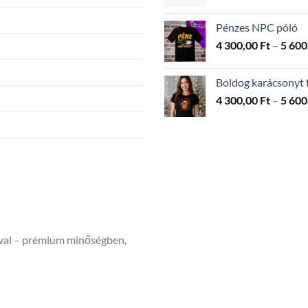
Pénzes NPC póló
4 300,00
Ft
–
5 600
Boldog karácsonyt t
4 300,00
Ft
–
5 600
ával – prémium minőségben,