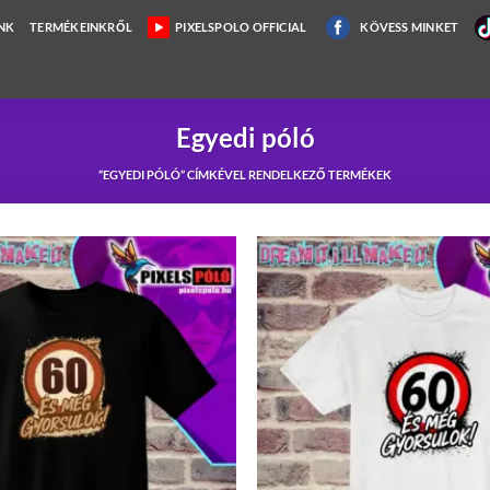
NK
TERMÉKEINKRŐL
PIXELSPOLO OFFICIAL
KÖVESS MINKET
Egyedi póló
“EGYEDI PÓLÓ” CÍMKÉVEL RENDELKEZŐ TERMÉKEK