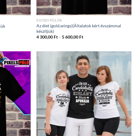
EGYEDI PÓLÓK
Az élet (gold,wings)(Általatok kért évszámmal
jük
készítjük)
ány:
Ártartomány:
4 300,00
Ft
–
5 600,00
Ft
4
300,00 Ft
-
5
600,00 Ft