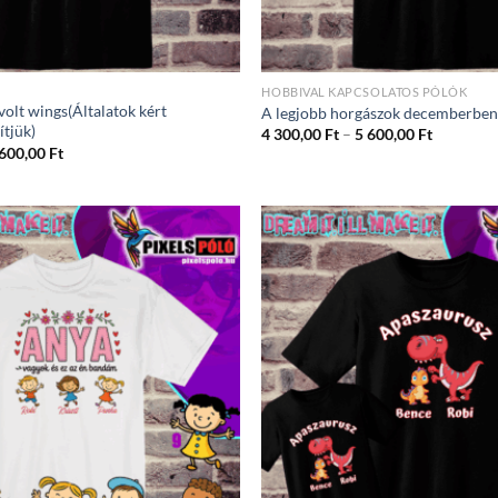
HOBBIVAL KAPCSOLATOS PÓLÓK
volt wings(Általatok kért
A legjobb horgászok decemberben 
tjük)
Ártartom
4 300,00
Ft
–
5 600,00
Ft
4
Ártartomány:
 600,00
Ft
300,00 Ft
4
-
300,00 Ft
5
-
600,00 Ft
5
600,00 Ft