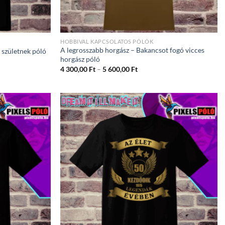
HOBBIVAL KAPCSOLATOS PÓLÓK
A legrosszabb horgász – Bakancsot fogó vicces
születnek póló
horgász póló
ány:
Ártartomány:
4 300,00
Ft
–
5 600,00
Ft
4
300,00 Ft
-
5
600,00 Ft