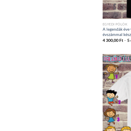
EGYEDI PÓLÓK
A legendák éve 
évszámmal készí
4 300,00
Ft
–
5