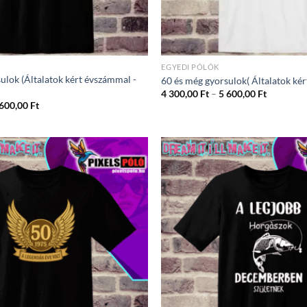
EGYEDI PÓLÓK
ulok (Általatok kért évszámmal -
60 és még gyorsulok( Általatok ké
Ártartom
4 300,00
Ft
–
5 600,00
Ft
4
Ártartomány:
 600,00
Ft
300,00 Ft
4
-
300,00 Ft
5
-
600,00 Ft
5
600,00 Ft