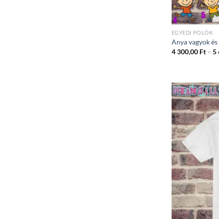
EGYEDI PÓLÓK
Anya vagyok és
4 300,00
Ft
–
5