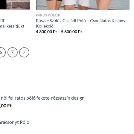
PÁROS PÓLÓK
SRE
Büszke Szülők Családi Póló – Csodálatos Kislány
al készítjük)
Kollekció
ány:
Ártartomány:
4 300,00
Ft
–
5 600,00
Ft
4
300,00 Ft
-
5
6
7
600,00 Ft
T
 női feliratos póló fekete-rózsaszín design
Ártartomány:
,00
Ft
4
300,00 Ft
arácsonyt Póló
-
5