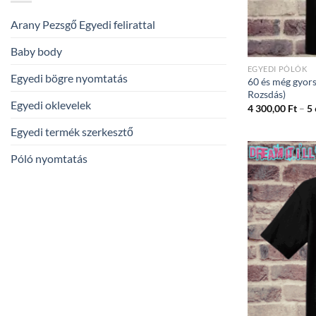
Arany Pezsgő Egyedi felirattal
Baby body
EGYEDI PÓLÓK
Egyedi bögre nyomtatás
60 és még gyors
Rozsdás)
Egyedi oklevelek
4 300,00
Ft
–
5
Egyedi termék szerkesztő
Póló nyomtatás