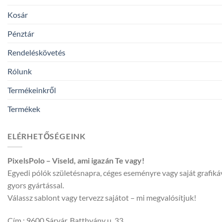
Kosár
Pénztár
Rendeléskövetés
Rólunk
Termékeinkről
Termékek
ELÉRHETŐSÉGEINK
PixelsPolo – Viseld, ami igazán Te vagy!
Egyedi pólók születésnapra, céges eseményre vagy saját grafik
gyors gyártással.
Válassz sablont vagy tervezz sajátot – mi megvalósítjuk!
Cím : 9600 Sárvár, Batthyány u. 33,