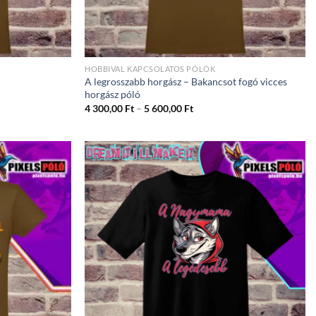
HOBBIVAL KAPCSOLATOS PÓLÓK
A legrosszabb horgász – Bakancsot fogó vicces
horgász póló
ány:
Ártartomány:
4 300,00
Ft
–
5 600,00
Ft
4
300,00 Ft
-
5
600,00 Ft