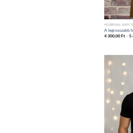
HOBBIVAL KAPC
A legrosszabb h
4 300,00
Ft
–
5