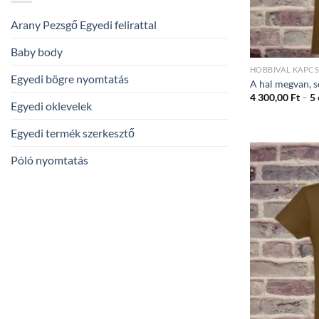
Arany Pezsgő Egyedi felirattal
Baby body
HOBBIVAL KAPC
Egyedi bögre nyomtatás
A hal megvan, s
4 300,00
Ft
–
5
Egyedi oklevelek
Egyedi termék szerkesztő
Póló nyomtatás