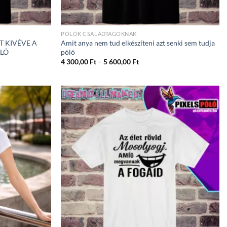
PÓLÓK CSALÁDTAGOKNAK
T KIVÉVE A
Amit anya nem tud elkészíteni azt senki sem tudja
ÓLÓ
póló
ány:
Ártartomány:
4 300,00
Ft
–
5 600,00
Ft
4
300,00 Ft
-
5
600,00 Ft