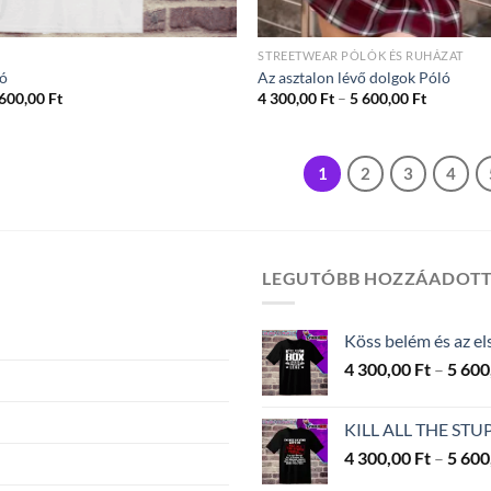
STREETWEAR PÓLÓK ÉS RUHÁZAT
ó
Az asztalon lévő dolgok Póló
Ártartomány:
Ártartom
 600,00
Ft
4 300,00
Ft
–
5 600,00
Ft
4
4
300,00 Ft
300,00 Ft
-
-
5
5
1
2
3
4
600,00 Ft
600,00 Ft
LEGUTÓBB HOZZÁADOT
Köss belém és az el
4 300,00
Ft
–
5 600
KILL ALL THE STU
4 300,00
Ft
–
5 600