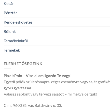
Kosár
Pénztár
Rendeléskövetés
Rólunk
Termékeinkről
Termékek
ELÉRHETŐSÉGEINK
PixelsPolo – Viseld, ami igazán Te vagy!
Egyedi pólók születésnapra, céges eseményre vagy saját grafik
gyors gyártással.
Válassz sablont vagy tervezz sajátot – mi megvalósítjuk!
Cím : 9600 Sárvár, Batthyány u. 33,