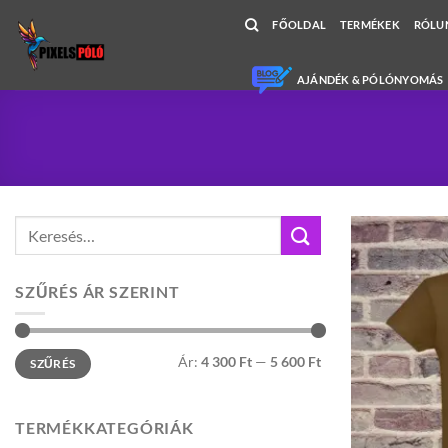
Skip
FŐOLDAL
TERMÉKEK
RÓLU
to
content
AJÁNDÉK & PÓLÓNYOMÁS
Keresés
a
következőre:
SZŰRÉS ÁR SZERINT
Min
Max
Ár:
4 300 Ft
—
5 600 Ft
SZŰRÉS
ár
ár
TERMÉKKATEGÓRIÁK