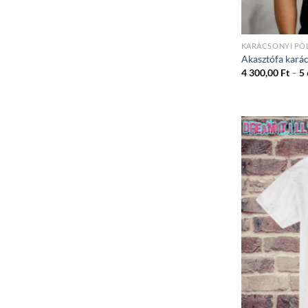
KARÁCSONYI PÓ
Akasztófa karác
4 300,00
Ft
–
5