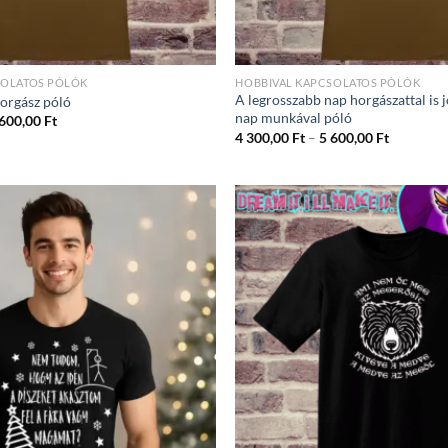
SOLATOS PÓLÓK
HOBBIVAL KAPCSOLATOS PÓLÓK
A legrosszabb nap horgászattal is 
orgász póló
nap munkával póló
Ártartomány:
 600,00
Ft
4
Ártartom
4 300,00
Ft
–
5 600,00
Ft
300,00 Ft
4
-
300,00 Ft
5
-
600,00 Ft
5
600,00 Ft