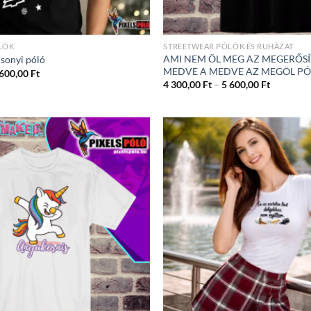
LÓK
STREETWEAR PÓLÓK ÉS RUHÁZAT
AMI NEM ÖL MEG AZ MEGERŐSÍ
sonyi póló
MEDVE A MEDVE AZ MEGÖL P
Ártartomány:
 600,00
Ft
4
Ártartom
4 300,00
Ft
–
5 600,00
Ft
300,00 Ft
4
-
300,00 Ft
5
-
600,00 Ft
5
600,00 Ft