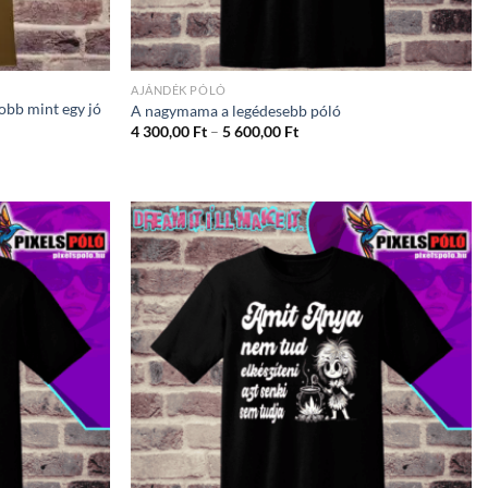
AJÁNDÉK PÓLÓ
jobb mint egy jó
A nagymama a legédesebb póló
Ártartomány:
4 300,00
Ft
–
5 600,00
Ft
4
ány:
300,00 Ft
-
5
600,00 Ft