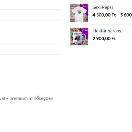
Sexi Pepsi
4 300,00
Ft
–
5 600
Hektár harcos
2 900,00
Ft
ával – prémium minőségben,